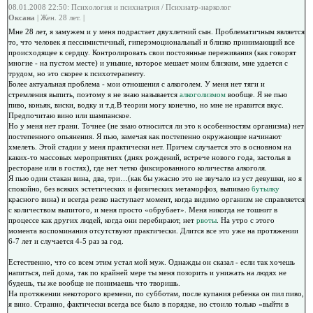
08.01.2008 22:50: Психология и психиатрия / Психиатр-нарколог
Оксана
| Жен. 28 лет. |
Мне 28 лет, я замужем и у меня подрастает двухлетний сын. Проблематичным является
то, что человек я пессимистичный, гиперэмоциональный и близко принимающий все
происходящее к сердцу. Контролировать свои постоянные переживания (как говорят
многие - на пустом месте) и уныние, которое мешает моим близким, мне удается с
трудом, но это скорее к психотерапевту.
Более актуальная проблема - мои отношения с алкоголем. У меня нет тяги и
стремления выпить, поэтому я не знаю называется
алкоголизмом
вообще. Я не пью
пиво, коньяк, виски, водку и т.д.В теории могу конечно, но мне не нравится вкус.
Предпочитаю вино или шампанское.
Но у меня нет грани. Точнее (не знаю относится ли это к особенностям организма) нет
постепенного опьянения. Я пью, замечая как постепенно окружающие начинают
хмелеть. Этой стадии у меня практически нет. Причем случается это в основном на
каких-то массовых мероприятиях (днях рождений, встрече нового года, застолья в
ресторане или в гостях), где нет четко фиксированного количества алкоголя.
Я пью один стакан вина, два, три…(как бы ужасно это не звучало из уст девушки, но я
спокойно, без всяких эстетических и физических метаморфоз, выпиваю
бутылку
красного вина) и всегда резко наступает момент, когда видимо организм не справляется
с количеством выпитого, и меня просто «обрубает». Меня никогда не тошнит в
процессе как других людей, когда они перебирают, нет
рвоты
. На утро с этого
момента воспоминания отсутствуют практически. Длится все это уже на протяжении
6-7 лет и случается 4-5 раз за год.
Естественно, что со всем этим устал мой муж. Однажды он сказал - если так хочешь
напиться, пей дома, так по крайней мере ты меня позорить и унижать на людях не
будешь, ты же вообще не понимаешь что творишь.
На протяжении некоторого времени, по субботам, после купания ребенка он пил пиво,
я вино. Странно, фактически всегда все было в порядке, но стоило только «выйти в