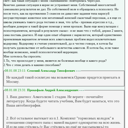
свет» как такая ситуация с моим «напиванием» повторялась через раз.
Конечно данная ситуация в корне не устраивает меня. Собственный многолетний
самоанализ результатов не дал. По собственной воле я обращалась к психологу. Но
после того, как на протяжении 5 сеансов он давал мне задания типа нарисуй
несуществующее животное или негативный женский сказочный персонаж, а я еще со
школы увлекаясь такого рода тестами и зная, что зубы - признак агрессии и т.д.,
вообщем доверие к такой форме помощи у меня пропало. Были еще консультации с
психотерапевтом, который в результате сказал - я не знаю что с тобой, держи 2 книги,
сама поставь диагноз. И еще один опыт общения с наркологом, который единственно
приемлимым вариантом лечения всех алкогольных проблем видел исключительно
кодировку. Кодировку я считаю унизительной, да и честно говоря, я хотела бы
получать удовольствие от небольшого количества алкоголя. Я хотела бы, если такое
вообще возможно, некой психологической коррекции.
Мне хотелось бы спросить:
1.То, что происходит у меня, является ли болезнью вообще и какого рода?
2.Что с этим делать и какими способами?
08.01.08 23:11:
Семений Александр Тимофеевич
»»»
Не каждый такой осилит,но мы возьмемся.Однако придется приехать в
Москву.
08.01.08 23:31:
Прокофьев Андрей Александрович
»»»
1. Ваш диагноз: Алкоголизм 1 стадия. Не верите - почитайте
литературу. Когда будете читать учебник, Вам будет казаться, что это
Ваша автобиография.
2. Всё остальное вытекает из п.1. Комплект "тормозных колодок" в
отношении спиртного папа с мамой выдают однократно на всю жизнь.
И если они стёрлись (у Вас стёрлись но ещё не рассыпались) то