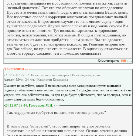
современная медицина не в состоянии их поменять так же как сделать
"вечный двигатель". Тот кто это обещает шарлатан по определению.
Просто это очень заманчивый посул с цеью вытягивания Ваших денег.
Все известные способы коррекции алкоголизма предполагают полный
отказ от алкоголя. В противном случае это напоминает сцену - один
тушит трое подливают. Другой вопрос почему и под каким соусом Вы
примете отказ от алкоголя. Тут возмжны варианты: кодирование,
религия, психотерапия, таблетки разные. В общем список динный, но
отказываться от алкоголя прийдётся, и чем раньше Вы это сделаете,
тем легче это будет с точки зрения психологии. Решение неприятное
для Вас сейчас, но приняв его не пожалеете. В одиночку отказаться от
алкоголя гораздо сложнее, чем с помощью специалиста.
Комментариев:
400
»»»
Алкоголизм »»»
23.12.2007 22:52: Психология и психиатрия / Психиатр-нарколог
Алмат
| Муж. 24 лет. | Казахстан Караганда
Скажите пожалуйста, около 5 месяцев назад меня закодировали путем вшивания
подкожу таблетками в количестве 3 штук на срок 3 года,(не знаю что за препорат) я не
уверен, что она действительно, на три года будет действовать, что за препарат, если я
приму алкоголь какие будут осложнения,
24.12.07 09:44:
Григорьев М.И.
»»»
Так неудержимо требуется выпить, что готовы рискнуть?
В том и беда "эспералей", что, ставя запрет на употребление
спиртного, не убирают влечения к спиртного. Основа лечения должна
быть в изменении отношения к спиртному, а запретительные меры