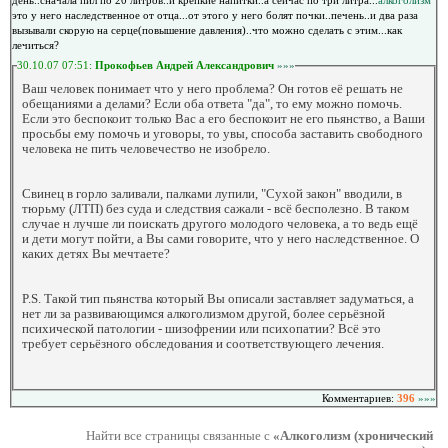
день..сначала пил по 20 литров..и крепкие напитки..а сейчас по три литра...
алкоголизм
это у него наследственное от отца...от этого у него болят почки..печень..и два раза
вызывали скорую на серце(повышение давления)..что можно сделать с этим...как
лечиться?
30.10.07 07:51:
Прокофьев Андрей Александрович
»»»
Ваш человек понимает что у него проблема? Он готов её решать не
обещаниями а делами? Если оба ответа "да", то ему можно помочь.
Если это беспокоит только Вас а его беспокоит не его пьянство, а Ваши
просьбы ему помочь и уговоры, то увы, способа заставить свободного
человека не пить человечество не изобрело.
Свинец в горло заливали, палками лупили, "Сухой закон" вводили, в
тюрьму (ЛТП) без суда и следствия сажали - всё бесполезно. В таком
случае н лучше ли поискать другого молодого человека, а то ведь ещё
и дети могут пойти, а Вы сами говорите, что у него наследственное. О
каких детях Вы мечтаете?
P.S. Такой тип пьянства который Вы описали заставляет задуматься, а
нет ли за развивающимся алкоголизмом другой, более серьёзной
психической патологии - шизофрении или психопатии? Всё это
требует серьёзного обследования и соответствующего лечения.
Комментариев:
396
»»»
Найти все страницы связанные с
«Алкоголизм (хронический