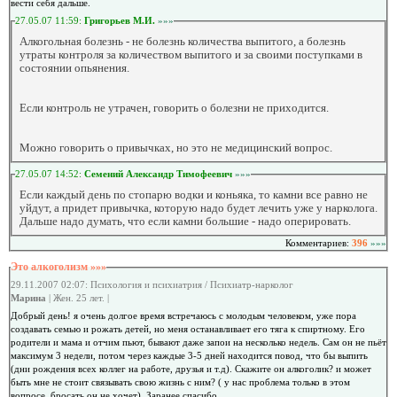
вести себя дальше.
27.05.07 11:59:
Григорьев М.И.
»»»
Алкогольная болезнь - не болезнь количества выпитого, а болезнь
утраты контроля за количеством выпитого и за своими поступками в
состоянии опьянения.
Если контроль не утрачен, говорить о болезни не приходится.
Можно говорить о привычках, но это не медицинский вопрос.
27.05.07 14:52:
Семений Александр Тимофеевич
»»»
Если каждый день по стопарю водки и коньяка, то камни все равно не
уйдут, а придет привычка, которую надо будет лечить уже у нарколога.
Дальше надо думать, что если камни большие - надо оперировать.
Комментариев:
396
»»»
Это алкоголизм »»»
29.11.2007 02:07: Психология и психиатрия / Психиатр-нарколог
Марина
| Жен. 25 лет. |
Добрый день! я очень долгое время встречаюсь с молодым человеком, уже пора
создавать семью и рожать детей, но меня останавливает его тяга к спиртному. Его
родители и мама и отчим пьют, бывают даже запои на несколько недель. Сам он не пьёт
максимум 3 недели, потом через каждые 3-5 дней находится повод, что бы выпить
(дни рождения всех коллег на работе, друзья и т.д). Скажите он алкоголик? и может
быть мне не стоит связывать свою жизнь с ним? ( у нас проблема только в этом
вопросе, бросать он не хочет). Заранее спасибо.