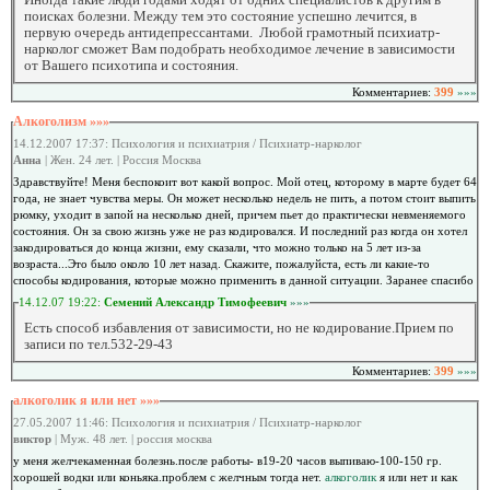
поисках болезни. Между тем это состояние успешно лечится, в
первую очередь антидепрессантами. Любой грамотный психиатр-
нарколог сможет Вам подобрать необходимое лечение в зависимости
от Вашего психотипа и состояния.
Комментариев:
399
»»»
Алкоголизм »»»
14.12.2007 17:37: Психология и психиатрия / Психиатр-нарколог
Анна
| Жен. 24 лет. | Россия Москва
Здравствуйте! Меня беспокоит вот какой вопрос. Мой отец, которому в марте будет 64
года, не знает чувства меры. Он может несколько недель не пить, а потом стоит выпить
рюмку, уходит в запой на несколько дней, причем пьет до практически невменяемого
состояния. Он за свою жизнь уже не раз кодировался. И последний раз когда он хотел
закодироваться до конца жизни, ему сказали, что можно только на 5 лет из-за
возраста...Это было около 10 лет назад. Скажите, пожалуйста, есть ли какие-то
способы кодирования, которые можно применить в данной ситуации. Заранее спасибо
14.12.07 19:22:
Семений Александр Тимофеевич
»»»
Есть способ избавления от зависимости, но не кодирование.Прием по
записи по тел.532-29-43
Комментариев:
399
»»»
алкоголик я или нет »»»
27.05.2007 11:46: Психология и психиатрия / Психиатр-нарколог
виктор
| Муж. 48 лет. | россия москва
у меня желчекаменная болезнь.после работы- в19-20 часов выпиваю-100-150 гр.
хорошей водки или коньяка.проблем с желчным тогда нет.
алкоголик
я или нет и как