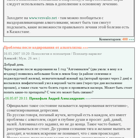
следует использовать лишь в дополнение к основному лечению.
Заходите на
www.vesvalo.net
- там можно пообщаться с
выздоравливающими алкоголиками; может быть там смогут
подсказать, какие возможности правильного лечния этой болезни есть
в Казахстане.
Комментариев:
400
»»»
Проблемы после кодирования от алкоголизма »»»
16.05.2007 10:20: Психология и психиатрия / Психиатр-нарколог
Алексей
| Муж. 26 лет. |
Добрый день.
Через неделю после кодирования на 1 год "Алгоминалом" (два укола: в вену и в
ягодицу) появились небольшие боли в левом боку (в районе селезенки и
поджелудочной железы), незначительный кожный зуд (который прошел через 2 дня) и
воспалился лимфатический узел в верхней части шеи (через три дня воспаление
прошло), а также стало часто болеть горло и проявляться насморк. Может быть стоит
попить какие-то препараты? С чем это может быть связано?
16.05.07 20:11:
Прокофьев Андрей Александрович
»»»
Официально такое состояние называется ларвированная вегетативно-,
соматизированная депресиия.
По русски говоря, поганый жучек, который есть в каждом, кто имеет
проблемы с алкоголем, сидит в глубине души и просит: дай, давай,
налей. Алгоминал его задавил, но не до конца. Такое часто бывает,
расстраиваться не стоит. До уровня сознания тяга и желание выпить не
доходит, и человек искренне не понимает, что с ним происходит.
Иногда такие люди годами ходят от одних специалистов к другим в