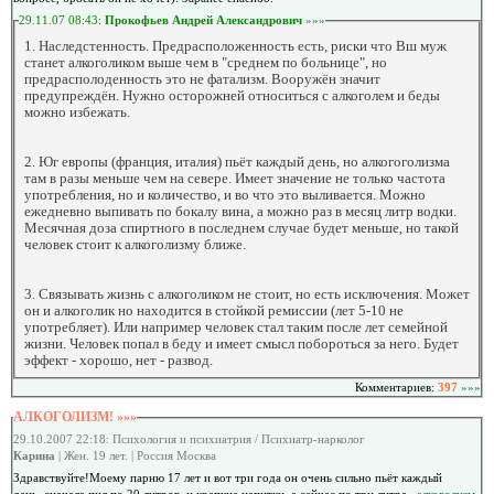
29.11.07 08:43:
Прокофьев Андрей Александрович
»»»
1. Наследстенность. Предрасположенность есть, риски что Вш муж
станет алкоголиком выше чем в "среднем по больнице", но
предрасполоденность это не фатализм. Вооружён значит
предупреждён. Нужно осторожней относиться с алкоголем и беды
можно избежать.
2. Юг европы (франция, италия) пьёт каждый день, но алкогоголизма
там в разы меньше чем на севере. Имеет значение не только частота
употребления, но и количество, и во что это выливается. Можно
ежедневно выпивать по бокалу вина, а можно раз в месяц литр водки.
Месячная доза спиртного в последнем случае будет меньше, но такой
человек стоит к алкоголизму ближе.
3. Связывать жизнь с алкоголиком не стоит, но есть исключения. Может
он и алкоголик но находится в стойкой ремиссии (лет 5-10 не
употребляет). Или например человек стал таким после лет семейной
жизни. Человек попал в беду и имеет смысл побороться за него. Будет
эффект - хорошо, нет - развод.
Комментариев:
397
»»»
АЛКОГОЛИЗМ! »»»
29.10.2007 22:18: Психология и психиатрия / Психиатр-нарколог
Карина
| Жен. 19 лет. | Россия Москва
Здравствуйте!Моему парню 17 лет и вот три года он очень сильно пьёт каждый