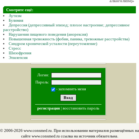
алкоголизм)»
Смотрите ещё:
Аутизм
Булимия
Депрессия (депрессивный эпизод; плохое настроение; депрессивное
расстройство)
Нарушения пищевого поведения (анорексия)
Повышенная тревожность (фобии, паника, тревожные расстройства)
Синдром хронической усталости (переутомление)
Стресс
Шизофрения
Эпилепсия
Логин:
Пароль:
- запомнить меня
регистрация
|
восстановить пароль
© 2006-2026 www.consmed.ru. При использовании материалов размещённых на
сайте www.consmed.ru ссылка на источник обязательна.