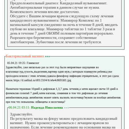
Предположительный диагноз: Кандидозный вульвовагинит.
Антибактериальная терапия в данном случае не нужна.
Комплексного лечения вполне достаточно.
Обсудите с Вашим лечащим врачом следующую схему лечения
кандидозного вульвовагинита: Макмирор Комплекс по 1
вагинальной капсуле ежедневно на ночь в течение 8 дней, вводить
глубоко во влагалище. Макмирор таблетки по 1 таблетке 3 раза в
день в течение 7 дней ОБОИМ половым партнёрам перорально.
Разрешен при беременности, сохраняет собственные
лактобактерии. Эубиотики после лечения не требуются.
Бактериальный вагиноз
»»»
05.04.21 19:25: Гинеколог
Здравствуйте, уже несколько раз за этот год были неприятные ощущения во
влагалище:зуд,сухость,выделения,партнер один муж,с которым планируем ребенка,уже
проходила всвязи с этим лечение,сдавала фемофлор инфекции отрицательно, в этот раз сдала
мазок https://d.radikal.ru/d01/2104/fc/e6e4c8691fd1.jpg
Назначили тержинан 10дней и дифлюкан 1,3,7 день лечения,а затем ацилакт свечи 10 дней и
флемоксин солютаб 7 дней,затем вагилак, сомнения в том что дифлюкан до лечения
антибиотиком,ведь антибиотик может опять вызвать молочницу?нужен ли вообще антибиотик
при том что повышены лейкоциты и молочница?
06.04.21 03:11:
Надежда Николаевна
»»»
Здравствуйте.
По результату мазка на флору можно предположить кандидозный
вагинит. Нужно проконсультироваться с лечащим врачом по
назначению. Если лечение рекомендовано на основании мазка на