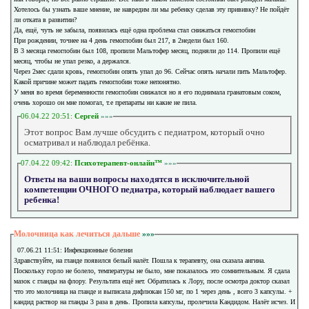
Хотелось бы узнать ваше мнение, не навредим ли мы ребенку сделав эту прививку? Не пойдёт
ли отката в развитии?
Да, ещё, чуть не забыла, появилась ещё одна проблема стал снижаться гемоглобин
При рождении, точнее на 4 день гемоглобин был 217, в 2недели был 160.
В 3 месяца гемоглобин был 108, пропили Мальтофер месяц, подняли до 114. Пропили ещё
месяц, чтобы не упал резко, а держался.
Через 2мес сдали кровь, гемоглобин опять упал до 96. Сейчас опять начали пить Мальтофер.
Какой причине может падать гемоглобин тоже непонятно.
У меня во время беременности гемоглобин снижался но я его поднимала гранатовым соком,
очень хорошо он мне помогал, т.е препараты ни какие не пила.
06.04.22 20:51:
Сергей
»»»
Этот вопрос Вам лучше обсудить с педиатром, который очно
осматривал и наблюдал ребёнка.
07.04.22 09:42:
Психотерапевт-онлайн™
»»»
Ответы на ваши вопросы находятся в исключительной
компетенции ОЧНОГО педиатра, который наблюдает вашего
ребенка!
Молочница как лечиться дальше
»»»
07.06.21 11:51: Инфекционные болезни
Здравствуйте, на гланде появился белый налёт. Пошла к терапевту, она сказала ангина.
Поскольку горло не болело, температуры не было, мне показалось это сомнительным. Я сдала
мазок с гланды на флору. Результата ещё нет. Обратилась к Лору, после осмотра доктор сказал
что это молочница на гланде и выписала дифлюкан 150 мг, по 1 через день , всего 3 капсулы. +
кандид раствор на гланды 3 раза в день. Пропила капсулы, пролечила Кандидом. Налёт исчез. И