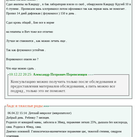
Сдал анализы на Кандиду , в бак лаборатории взяли со скоб , обнаружили Кандиду Крузей 10 в
4 ступени . Прописали мазь клотримазол потом офломикол так как первая мазь не помогает .
Пропил 14 дней дифлюкан ( флуконазол ) 150 в день .
Сдал кровь общий , Био все в норме
на гепатиты и Вич тоже все отлично
Лучше не становится , как можно лечить еще .
Так как флуконазол устойчив .
Вориконазол опасен же ?
Что еще можно сдать .
10.12.22 20:25:
Александр Петрович Перевезенцев
»»»
Консультацию можно получить только после обследования и
предоставления материалов обследования, а пить можно все
подряд , только это не поможет.
Акдс и тяжелые роды
»»»
06.04.22 15:14: Детский невролог (невропатолог)
Добрый день. Ребенку 7 месяцев.
Родился от ковидной мамы, заболела в 38нед, поражение легких 25%, дышала без кислорода,
сама. Родила в 40нед, сама.
Диагноз основной: Гипоксически-ишемическое поражение цнс, тяжелой степени, синдром
угнетения.