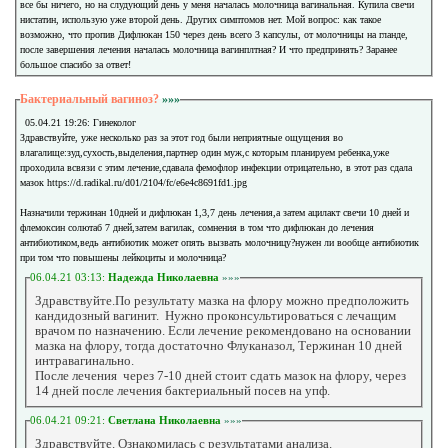
все бы ничего, но на слудующий день у меня началась молочница вагинальная. Купила свечи
нистатин, использую уже второй день. Других симптомов нет. Мой вопрос: как такое
возможно, что пропив Дифлюкан 150 через день всего 3 капсулы, от молочницы на гланде,
после завершения лечения началась молочница вагинплтная? И что предпринять? Заранее
большое спасибо за ответ!
Бактериальный вагиноз?
»»»
05.04.21 19:26: Гинеколог
Здравствуйте, уже несколько раз за этот год были неприятные ощущения во
влагалище:зуд,сухость,выделения,партнер один муж,с которым планируем ребенка,уже
проходила всвязи с этим лечение,сдавала фемофлор инфекции отрицательно, в этот раз сдала
мазок https://d.radikal.ru/d01/2104/fc/e6e4c8691fd1.jpg
Назначили тержинан 10дней и дифлюкан 1,3,7 день лечения,а затем ацилакт свечи 10 дней и
флемоксин солютаб 7 дней,затем вагилак, сомнения в том что дифлюкан до лечения
антибиотиком,ведь антибиотик может опять вызвать молочницу?нужен ли вообще антибиотик
при том что повышены лейкоциты и молочница?
06.04.21 03:13:
Надежда Николаевна
»»»
Здравствуйте.По результату мазка на флору можно предположить
кандидозный вагинит. Нужно проконсультироваться с лечащим
врачом по назначению. Если лечение рекомендовано на основании
мазка на флору, тогда достаточно Флуканазол, Тержинан 10 дней
интравагинально.
После лечения через 7-10 дней стоит сдать мазок на флору, через
14 дней после лечения бактериальный посев на упф.
06.04.21 09:21:
Светлана Николаевна
»»»
Здравствуйте. Ознакомилась с результатами анализа.