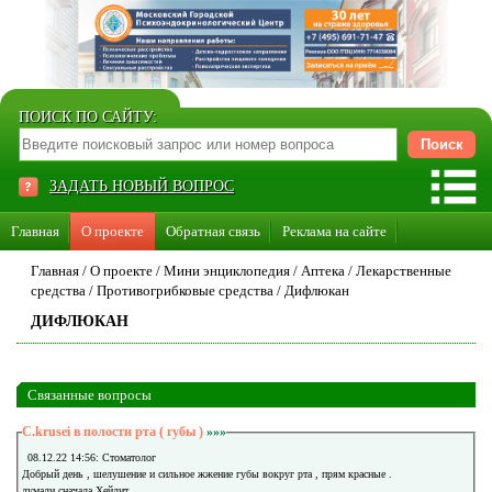
ПОИСК ПО САЙТУ:
ЗАДАТЬ НОВЫЙ ВОПРОС
Главная
О проекте
Обратная связь
Реклама на сайте
Стать консультантом нашего сайта
Главная
/
О проекте
/
Мини энциклопедия
/
Аптека
/
Лекарственные
средства
/
Противогрибковые средства
/
Дифлюкан
Суперакция «Каждому врачу свой сайт»
ДИФЛЮКАН
Связанные вопросы
C.krusei в полости рта ( губы )
»»»
08.12.22 14:56: Стоматолог
Добрый день , шелушение и сильное жжение губы вокруг рта , прям красные .
думали сначала Хейлит .