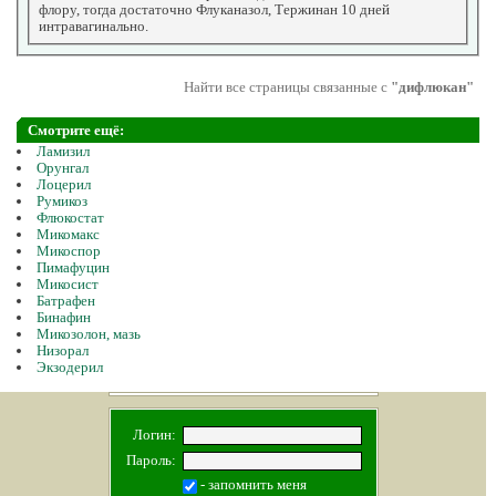
флору, тогда достаточно Флуканазол, Тержинан 10 дней
интравагинально.
Найти все страницы связанные с
"дифлюкан"
Смотрите ещё:
Ламизил
Орунгал
Лоцерил
Румикоз
Флюкостат
Микомакс
Микоспор
Пимафуцин
Микосист
Батрафен
Бинафин
Микозолон, мазь
Низорал
Экзодерил
Логин:
Пароль:
- запомнить меня