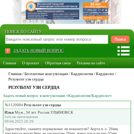
ПОИСК ПО САЙТУ:
ЗАДАТЬ НОВЫЙ ВОПРОС
Главная
О проекте
Обратная связь
Реклама на сайте
Стать консультантом нашего сайта
Главная
/ Бесплатные консультации /
Кардиология
/
Кардиолог
/
Результат узи сердца
Суперакция «Каждому врачу свой сайт»
РЕЗУЛЬТАТ УЗИ СЕРДЦА
Задать новый вопрос в консультации «Кардиология/Кардиолог»
№1120084
Результат узи сердца
Илья
Муж., 34 лет. Россия УЛЬЯНОВСК
Гость (не зарегистрирован)
09.04.2025 20:29
Здраствуйте, скажите нормальные ли показатели? Аорта в. о. 26мм,
амплитуда корня 9мм, ак раскрытие 20мм, левое предсердие-35мм