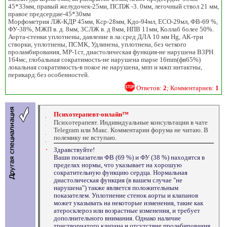
45*33мм, правый желудочек-25ми, ПСПЖ -3. 0мм, легочный ствол 21 мм,
правое предсердие-45*30мм
Морфометрия ЛЖ-КДР 45мм, Кср-28мм, Кдо-94мл, ЕСО-29мл, ФВ-69 %,
ФУ-38%, МЖП в. д. 8мм, ЗСЛЖ в. д 8мм, НПВ 11мм, Коллаб более 50%.
Аорта-стенки уплотнены, давление в ла:сред ДЛА 10 мм Hg, АК-три
створки, уплотнены, ПСМК, Удлинена, уплотнена, без четкого
проламбирования, МР-1ст, диастолическая функция-не нарушена B3PH
164мс, глобальная сократимость-не нарушена mapse 16mm(фв65%)
локальная сократимость-в покое не нарушена, мпп и мжп:интактны,
перикард:без особенностей.
Ответов:
2
; Комментариев:
1
Психотерапевт-онлайн™
Психотерапевт. Индивидуальные консультации в чате
Telegram или Макс. Комментарии форума не читаю. В
полемику не вступаю.
Здравствуйте!
Ваши показатели ФВ (69 %) и ФУ (38 %) находятся в
пределах нормы, что указывает на хорошую
сократительную функцию сердца. Нормальная
диастолическая функция (в вашем случае "не
нарушена") также является положительным
показателем. Уплотнение стенок аорты и клапанов
может указывать на некоторые изменения, такие как
атеросклероз или возрастные изменения, и требует
дополнительного внимания. Однако наличие
тристворчатого клапана и отсутствие пролабирования