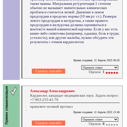
также важны. Митральная регургитация 1 степени
обычно не вызывает значительных клинических
проблем и считается легкой. Давление в левом
предсердии в пределах нормы (10 мм рт. ст.). Размеры
левого предсердия и желудочка, а также правого
предсердия и желудочка должны оцениваться в
контексте вашей клинической картины. Если у вас есть
какие-либо симптомы (например, одышка, боль в груди,
усталость), или другие жалобы, нужно обсудить эти
результаты с очным кардиологом.
Время создания:
11 Апреля 2025 06:05
Оценок:
1
Александр Александрович
Кардиолог, кандидат медицинских наук. Задать вопрос:
+7-963-255-41-76
пришлите полный проткол
Время создания:
11 Апреля 2025 13:46
Оценок:
0