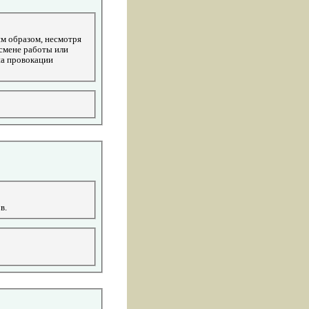
им образом, несмотря
 смене работы или
на провокации
в.