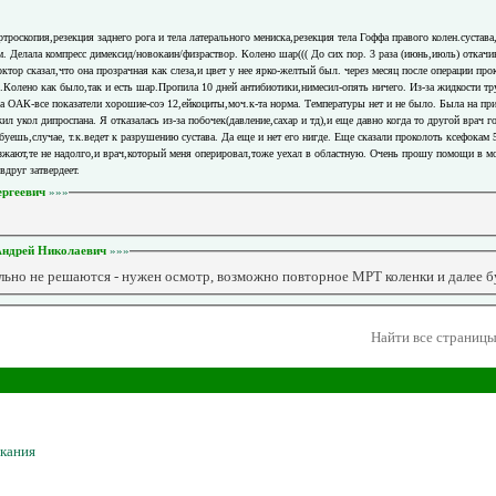
 артроскопия,резекция заднего рога и тела латерального мениска,резекция тела Гоффа правого колен.суста
м. Делала компресс димексид/новокаин/физраствор. Колено шар((( До сих пор. 3 раза (июнь,июль) откачи
октор сказал,что она прозрачная как слеза,и цвет у нее ярко-желтый был. через месяц после операции про
ено как было,так и есть шар.Пропила 10 дней антибиотики,нимесил-опять ничего. Из-за жидкости труд
ла ОАК-все показатели хорошие-соэ 12,ейкоциты,моч.к-та норма. Температуры нет и не было. Была на при
жил укол дипроспана. Я отказалась из-за побочек(давление,сахар и тд),и еще давно когда то другой врач г
буешь,случае, т.к.ведет к разрушению сустава. Да еще и нет его нигде. Еще сказали проколоть ксефокам 
иезжают,те не надолго,и врач,который меня оперировал,тоже уехал в областную. Очень прошу помощи в мо
друг затвердеет.
ергеевич
»»»
Андрей Николаевич
»»»
льно не решаются - нужен осмотр, возможно повторное МРТ коленки и далее б
Найти все страницы
скания