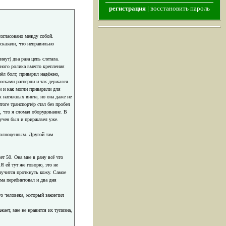
регистрация
|
восстановить пароль
согласовано между собой.
сказали, что неправильно
нут) два раза цепь слетала.
ного ролика вместо крепления
ёл болт, приварил надёжно,
осками распёрли и так держался.
и и как могли приварили для
 натяжных винта, но она даже не
итоге транспортёр стал без пробел
и, что я сломал оборудование. В
ручен был и приржавел уже.
 полноценным. Другой там
т 50. Она мне в рану всё что
 Я ей тут же говорю, это не
лучится проткнуть кожу. Самое
ома перебинтовал и два дня
о человека, который закончил
жает, мне не нравится их тупизна,