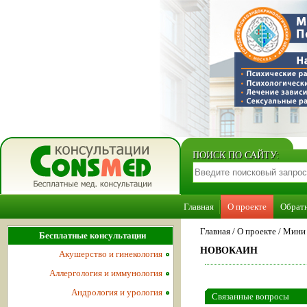
ПОИСК ПО САЙТУ:
Главная
О проекте
Обратн
Главная
/
О проекте
/
Мини 
Бесплатные консультации
НОВОКАИН
Акушерство и гинекология
Аллергология и иммунология
Андрология и урология
Связанные вопросы