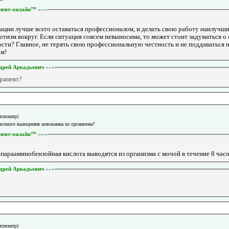
певт-онлайн™
»»»
уации лучше всего оставаться профессионалом, и делать свою работу наилучш
отизм вокруг. Если ситуация совсем невыносима, то может стоит задуматься о
сти? Главное, не терять свою профессиональную честность и не поддаваться 
ам!
дрей Аркадьевич
»»»
рапевт?
психиатр)
полного выведения новокаина из организма?
певт-онлайн™
»»»
парааминобензойная кислота выводятся из организма с мочой в течение 8 часо
дрей Аркадьевич
»»»
психиатр)