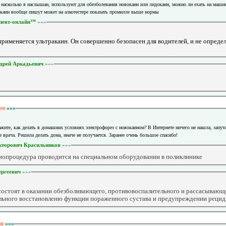
, насколько я наслышан, используют для обезболевания новокаин или лидокаин, можно ли ехать на машин
окаин вообще пишут может на алкотестере показать промилле выше нормы
певт-онлайн™
»»»
рименяется ультракаин. Он совершенно безопасен для водителей, и не опреде
дрей Аркадьевич
»»»
ном
»»»
ажите, как делать в домашних условиях электрофорез с новокаином? В Интернете ничего не нашла, запут
е врача. Решила делать дома, иначе не получается. Заранее очень большое спасибо!
кторович Красильников
»»»
иопроцедура проводится на специальном оборудовании в поликлинике
ергеевич
»»»
остоят в оказании обезболивающего, противовоспалительного и рассасывающе
льного восстановленю функции пораженного сустава и предупреждении реци
ии
»»»