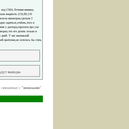
ва, под СМА.Лечение-нимика,
вали жидкость (110,80,110
колола инъектран,сделали 2
но садиться,сгибать,того и
еме у доктора,спросила про узи
оворил,что его делать только в
5 дней. У нас маленький
ей проблеме,не хотелось бы стать
удут выводы.
 связанные с
"новокаин"