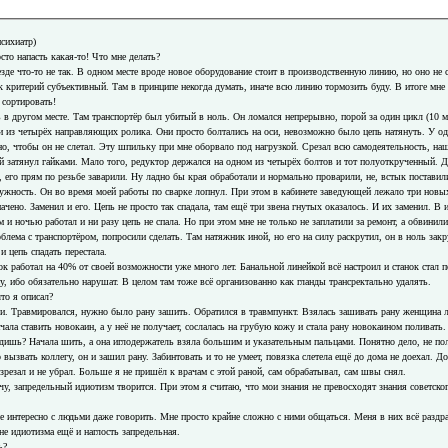
психиатр)
то напасть какая-то! Что мне делать?
езде что-то не так. В одном месте вроде новое оборудование стоит в производственную линию, но оно не 
к критерий субъективный. Там в принципе некогда думать, иначе всю линию тормозить буду. В итоге мне 
 сортировать!
ь в другом месте. Там транспортёр был убитый в ноль. Он ломался непрерывно, порой за один цикл (10 ми
и из четырёх направляющих ролика. Они просто болтались на оси, невозможно было цепь натянуть. У од
о, чтобы он не слетал. Эту шпильку при мне оборвало под нагрузкой. Срезал всю самодеятельность, наш
ой затянул гайками. Мало того, редуктор держался на одном из четырёх болтов и тот полуоткрученный. Д
, его прям по резьбе заварили. Ну ладно бы края обработали и нормально проварили, не, встык поставил
ужность. Он во время моей работы по сварке лопнул. При этом в кабинете заведующей лежало три новых
начено. Заменил и его. Цепь не просто так спадала, там ещё три звена гнутых оказалось. И их заменил. В 
м и ночью работал и ни разу цепь не спала. Но при этом мне не только не заплатили за ремонт, а обвинил
лема с транспортёром, попросили сделать. Там натяжник иной, но его на силу раскрутил, он в ноль зак
и цепь спадать перестала.
ок работал на 40% от своей возможности уже много лет. Банальной линейкой всё настроил и станок стал
у, ибо обязательно нарушат. В целом там тоже всё организованно как гланды трансректально удалять.
то я описал?
чи. Травмировался, нужно было рану зашить. Обратился в травмпункт. Взялась зашивать рану женщина ле
ачала ставить новокаин, а у неё не получает, сослалась на грубую кожу и стала рану новокаином поливать.
одишь? Начала шить, а она иглодержатель взяла большим и указательным пальцами. Понятно дело, не по
о вызвать коллегу, он и зашил рану. Забинтовать и то не умеет, повязка слетела ещё до дома не доехал. Д
разрезал и не убрал. Больше я не пришёл к врачам с этой раной, сам обрабатывал, сам швы снял.
, запредельный идиотизм творится. При этом я считаю, что мои знания не превосходят знания советског
не интересно с людьми даже говорить. Мне просто крайне сложно с ними общаться. Меня в них всё раздра
е идиотизма ещё и наглость запредельная.
ь?