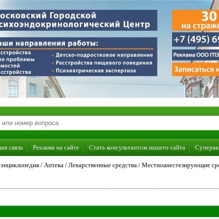
ая связь
Реклама на сайте
Стать консультантом нашего сайта
Суперак
энциклопедия
/
Аптека
/
Лекарственные средства
/
Местноанестезирующие ср