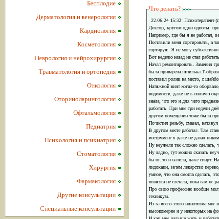
Бесплодие
Что делать?
»»»
Дерматология и венерология
22.06.24 15:32: Психотерапевт (
Доктор, кругом одни идиоты, прос
Кардиология
Например, где бы я не работал, в
Поставили меня сортировать, а та
Косметология
сортирую. Я не могу субъективно
Неврология и нейрохирургия
Вот неделю назад не стал работат
Начал ремонтировать. Заменил тр
Травматология и ортопедия
была приварена шпилька Т-образн
поставил ролик на место, с шайб
Онкология
Натяжной винт когда-то оборвало
видимости, даже не в полную окр
Оториноларингология
знала, что это и для чего предназ
работать. При мне три недели днё
Офтальмология
другом помещении тоже была проб
Почистил резьбу, смазал, натянул 
Педиатрия
В другом месте работал. Там стан
инструмент я даже не давал ником
Психология и психиатрия
Ну неужели так сложно сделать, ч
Ну ладно, тут можно сказать неу
Стоматология
было, то и налила, даже спирт. Н
Хирургия
лидокаин, зачем лекарство перев
умное, что она смогла сделать, эт
Фармакология
повязка не слетала, пока сам не 
Про свою профессию вообще молчу
Другие консультации
техникум.
Из-за всего этого идиотизма мне 
Специальные консультации
высокомерие и у некоторых на фон
И как мне дальше жить и работат