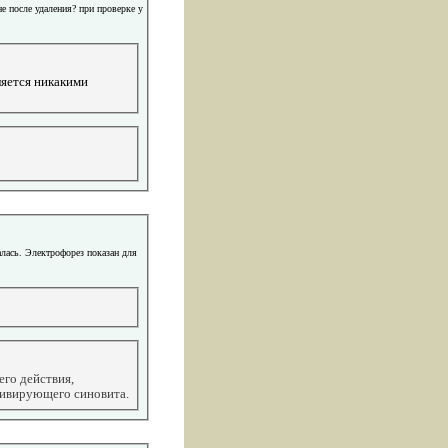
е после удаления? при проверке у
ляется никакими
алась. Электрофорез показан для
го действия,
дивирующего синовита.