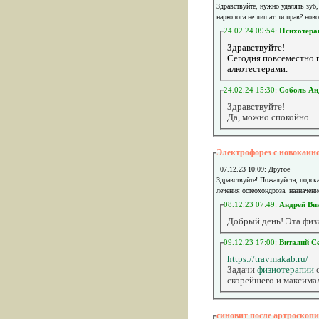
Здравствуйте, нужно удалять зуб
нарколога не лишат ли прав? нов
24.02.24 09:54:
Психотера
Здравствуйте!
Сегодня повсеместно п
алкотестерами.
24.02.24 15:30:
Соболь Ан
Здравствуйте!
Да, можно спокойно.
Электрофорез с новокаи
07.12.23 10:09: Другое
Здравствуйте! Пожалуйста, подск
лечения остеохондроза, назначени
08.12.23 07:49:
Андрей Ви
Добрый день! Эта физ
09.12.23 17:00:
Виталий С
https://travmakab.ru/
Задачи
физиотерапии
с
скорейшего и максима
синовит после артроскоп