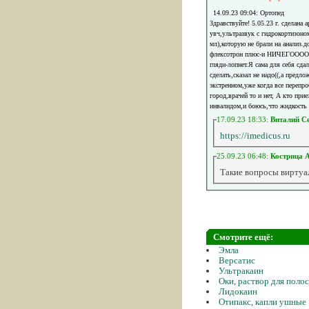
14.09.23 09:04: Ортопед
Здравствуйте! 5.05.23 г. сделана
увч,ультразвук с гидрокортизоно
мл),которую не брали на анализ.д
флексотрон плюс-и НИЧЕГОООО.Кол
гляди-лопнет.Я сама для себя сда
сделать,сказал не надо((,а предло
экстренном,уже когда все перепро
город,врачей то и нет, А кто пр
инвалидом,и боюсь,что жидкость в
17.09.23 18:33:
Виталий С
https://imedicus.ru
25.09.23 06:48:
Кострица 
Такие вопросы виртуа
Смотрите ещё:
Эмла
Версатис
Ультракаин
Оки, раствор для поло
Лидокаин
Отипакс, капли ушные