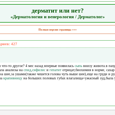
дерматит или нет?
«Дерматология и венерология / Дерматолог»
Полная версия страницы »»»
ариев:
427
 что-то другое? 4 мес назад впервые появилась
сыпь
внизу живота.в паху
ала анализы на
спид
,
сифилис
и
гепатит
отрицат,биохимия в норме, сахар
на шее,за ушами(также чешется голова чуть выше шее),еще на груди и 
на
крапивницу
на больших половых губах влагалища+ужасный зуд,была 