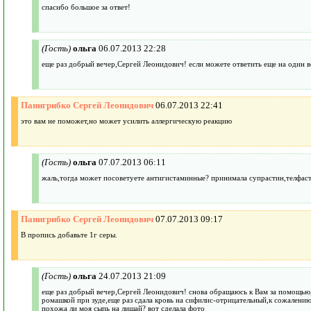
спасибо большое за ответ!
(Гость)
ольга
06.07.2013 22:28
еще раз добрый вечер,Сергей Леонидович! если можете ответить еще на один 
Панигрибко Сергей Леонидович
06.07.2013 22:41
это вам не поможет,но может усилить аллергическую реакцию
(Гость)
ольга
07.07.2013 06:11
жаль,тогда может посоветуете антигистаминные? принимала супрастин,телфас
Панигрибко Сергей Леонидович
07.07.2013 09:17
В пропись добавьте 1г серы.
(Гость)
ольга
24.07.2013 21:09
еще раз добрый вечер,Сергей Леонидович! снова обращаюсь к Вам за помощью,пр
ромашкой при зуде,еще раз сдала кровь на сифилис-отрицательный,к сожалению,н
похожа ли моя сыпь на лишай? вот сделала фото