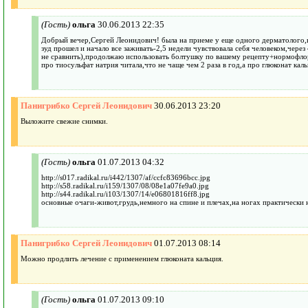
(Гость)
ольга
30.06.2013 22:35
Добрый вечер,Сергей Леонидович! была на приеме у еще одного дерматолого,на
зуд прошел и начало все заживать-2,5 недели чувствовала себя человеком,чере
не сравнить),продолжаю использовать болтушку по вашему рецепту+нормофлорин
про тиосульфат натрия читала,что не чаще чем 2 раза в год,а про глюконат кал
Панигрибко Сергей Леонидович
30.06.2013 23:20
Выложите свежие снимки.
(Гость)
ольга
01.07.2013 04:32
http://s017.radikal.ru/i442/1307/af/ccfc83696bcc.jpg
http://s58.radikal.ru/i159/1307/08/08e1a07fe9a0.jpg
http://s44.radikal.ru/i103/1307/14/e06801816ff8.jpg
основные очаги-живот,грудь,немного на спине и плечах,на ногах практически 
Панигрибко Сергей Леонидович
01.07.2013 08:14
Можно продлить лечение с применением глюконата кальция.
(Гость)
ольга
01.07.2013 09:10