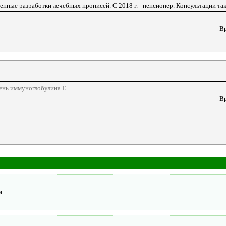
венные разработки лечебных прописей. С 2018 г. - пенсионер. Консультации та
Вр
ень иммуноглобулина Е
Вр
н