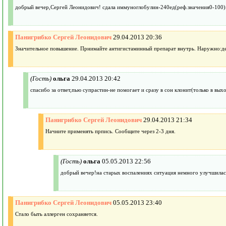
добрый вечер,Сергей Леонидович! сдала иммуноглобулин-240ед(реф.значения0-100)..
Панигрибко Сергей Леонидович
29.04.2013 20:36
Значительное повышение. Прнимайте антигистаминный препарат внутрь. Наружно:детс
(Гость)
ольга
29.04.2013 20:42
спасибо за ответ,пью супрастин-не помогает и сразу в сон клонит(только в вых
Панигрибко Сергей Леонидович
29.04.2013 21:34
Начните применять прпись. Сообщите через 2-3 дня.
(Гость)
ольга
05.05.2013 22:56
добрый вечер!на старых воспалениях ситуация немного улучшилас
Панигрибко Сергей Леонидович
05.05.2013 23:40
Стало быть аллерген сохраняется.