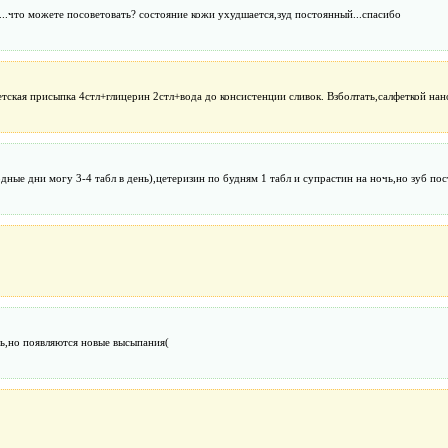
.что можете посоветовать? состояние кожи ухудшается,зуд постоянный...спасибо
кая присыпка 4стл+глицерин 2стл+вода до консистенции сливок. Взболтать,салфеткой нанос
одные дни могу 3-4 табл в день),цетеризин по будням 1 табл и супрастин на ночь,но зуб пос
ь,но появляются новые высыпания(