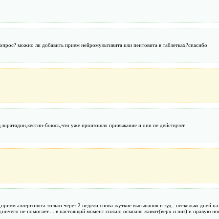
вопрос? можно ли добавить прием нейромультивита или пентовита в таблетках?спасибо
т,лоратадин,кестин-боюсь,что уже произошло привыкание и они не действуют
ием аллерголога только через 2 недели,снова жуткие высыпания и зуд...несколько дней наз
ичего не помогает.....в настоящий момент сильно осыпало живот(верх и низ) и правую ногу