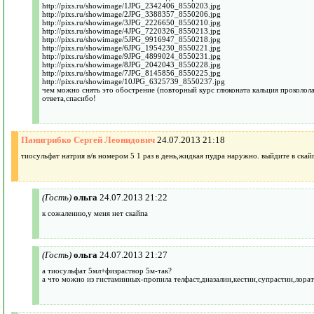
http://pixs.ru/showimage/1JPG_2342406_8550203.jpg
http://pixs.ru/showimage/2JPG_3388357_8550206.jpg
http://pixs.ru/showimage/3JPG_2226650_8550210.jpg
http://pixs.ru/showimage/4JPG_7220326_8550213.jpg
http://pixs.ru/showimage/5JPG_9916947_8550218.jpg
http://pixs.ru/showimage/6JPG_1954230_8550221.jpg
http://pixs.ru/showimage/9JPG_4899024_8550231.jpg
http://pixs.ru/showimage/8JPG_2042043_8550228.jpg
http://pixs.ru/showimage/7JPG_8145856_8550225.jpg
http://pixs.ru/showimage/10JPG_6325739_8550237.jpg
чем можно снять это обострение (повторный курс глюконата кальция проколола,
ответа,спасибо!
Панигрибко Сергей Леонидович
24.07.2013 21:18
тиосульфат натрия в/в номером 5 1 раз в день,жидкая пудра наружно. выйдите в скай
(Гость)
ольга
24.07.2013 21:22
к сожалению,у меня нет скайпа
(Гость)
ольга
24.07.2013 21:27
а тиосульфат 5мл+физраствор 5м-так?
а что можно из гистаминных-пропила телфаст,диазалин,кестин,супрастин,лората