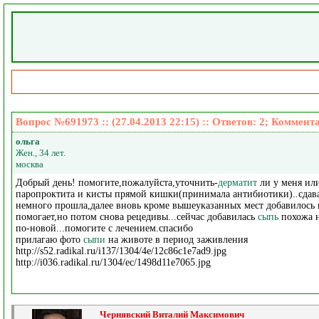
Вопрос №691973 :: (27.04.2013 22:15) :: Ответов:
2
; Коммент
ольга
Жен., 34 лет.
москва
Добрый день! помогите,пожалуйста,уточнить-
дерматит
ли у меня или
паропроктита и кисты прямой кишки(принимала антибиотики)..сдав
немного прошла,далее вновь кроме вышеуказанных мест добавилось 
помогает,но потом снова рецедивы...сейчас добавилась
сыпь
похожа 
по-новой...помогите с лечением.спасибо
прилагаю фото
сыпи
на животе в период заживления
http://s52.radikal.ru/i137/1304/4e/12c86c1e7ad9.jpg
http://i036.radikal.ru/1304/ec/1498d11e7065.jpg
Чернявский Виталий Максимович