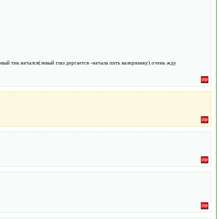
вый тик начался(левый глаз дергается -начала пить валерианку).очень жду