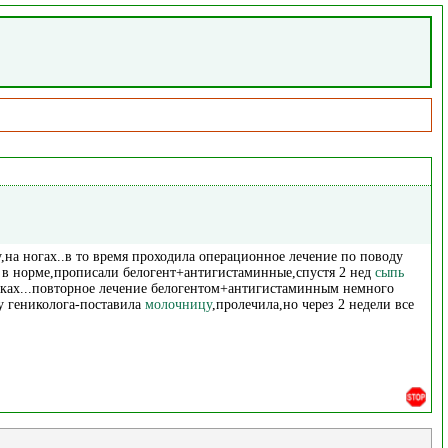
,на ногах..в то время проходила операционное лечение по поводу
 в норме,прописали белогент+антигистаминные,спустя 2 нед
сыпь
руках...повторное лечение белогентом+антигистаминным немного
у гениколога-поставила
молочницу
,пролечила,но через 2 недели все