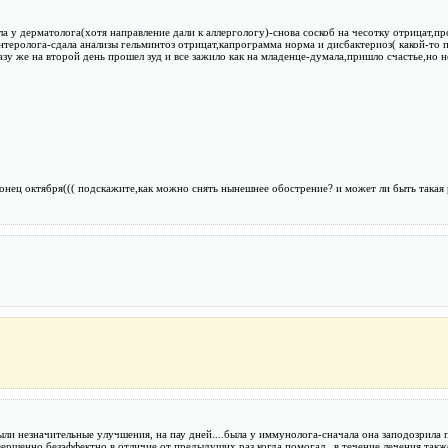
ла у дерматолога(хотя направление дали к аллергологу)-снова соскоб на чесотку отрицат,п
оэнтеролога-сдала анализы гельминтоз отрицат,капрограмма норма и дисбактериоз( какой-то
зу же на второй день прошел зуд и все зажило как на младенце-думала,пришло счастье,но не
нец октября((( подскажите,как можно снять нынешнее обострение? и может ли быть такая р
ыли незначительные улучшения, на пау дней....была у иммунолога-сначала она заподозрила 
вершенно безэффектно в отличие от предыдущих раз,когда помогал...в течение лечения так