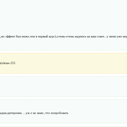
но эффект был ниже,чем в первый курс),очень-очень надеюсь на ваш совет...у меня уже нер
п(oktan-251
дин,цитеризин.....уж е не знаю ,что попробовать