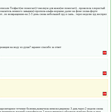
рописали Телфаст(не помогает)+эмолиум для кожи(не помогает)...проколола хлористый
 показатель немного завышен)-пропила-альфа-нормикс,далее на фоне хилак-форте
т...по возвращению-на 2-3 день снова небольшой зуд и сыпь...через неделю зуд воспрял
еакция на воду из душа? заранее спасибо за ответ
парозитарное течение болезни,назначила немозол,вермокс 3 дня,через 2 недели снова
же принимала жидкий хлорофилл,на 2 курсе вермокса обсыпало всю(это было в этот