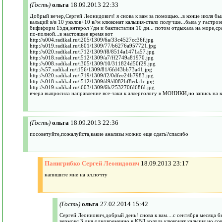
(Гость)
ольга
18.09.2013 22:33
Добрый вечер,Сергей Леонидович! я снова к вам за помощью...в конце июля бы
кальций в/в 10 уколов+10 в//м клюконат кальция-стало получше...была у гастр
бифиформ 15дн,энтерол 7дн и бактистатин 10 дн... потом отдыхала на море,сра
по-полной...в настоящее время вот
http://s004.radikal.ru/i205/1309/6a/33c4527cc36f.jpg
http://s019.radikal.ru/i601/1309/77/b6276a957721.jpg
http://s020.radikal.ru/i712/1309/f8/8514a1471a57.jpg
http://s018.radikal.ru/i512/1309/a7/ff2749a81970.jpg
http://s008.radikal.ru/i305/1309/10/311824d50f29.jpg
http://s57.radikal.ru/i156/1309/81/6fd43bb73a41.jpg
http://s020.radikal.ru/i719/1309/f2/0dfee24b7983.jpg
http://s018.radikal.ru/i512/1309/d9/d082bf8eda1c.jpg
http://s019.radikal.ru/i603/1309/6b/253270fd68fd.jpg
вчера выпросила направление все-таки к аллергологу в МОНИКИ,но запись на ко
(Гость)
ольга
18.09.2013 22:36
посоветуйте,пожалуйста,какие анализы можно еще сдать?спасибо
Панигрибко Сергей Леонидович
18.09.2013 23:17
напишите мне на эл.почту
(Гость)
ольга
27.02.2014 15:42
Сергей Леониович,добрый день! снова к вам....с сентября месяца б
вермокс 3 дня,одновременно в КВД колола клюконат кальция,но со