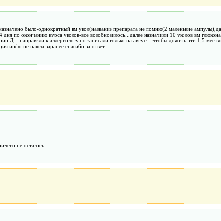
значено было-однократный вм укол(название препарата не помню(2 маленькие ампулы),далее
з 4 дня по окончанию курса уколов-все возобновилось...далее назначили 10 уколов вм глюк
 Д....направили к аллергологу,но записали только на август...чтобы дожить эти 1,5 мес 
ьция инфо не нашла.заранее спасибо за ответ
ничего не осталось