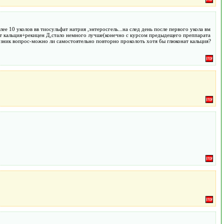
 10 уколов вв тиосульфат натрия ,энтеросгель...на след день после первого укола вм
онат кальция+рекицен Д,стало немного лучше(конечно с курсом предыдещего преппарата
возник вопрос-можно ли самостоятельно повторно проколоть хотя бы глюконат кальция?