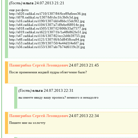
(Гость)
ольга
24.07.2013 21:21
еще раз фото
http://s020.radikal.ru/i710/1307/84/6ce89a6eee36.jpg
http://i078.radikal.ru/1307/b8/cbc1fc3b0c5d.jpg
http://s16.radikal.ru/i190/1307/dd/e8bbc15dc9f2.jpg
http://s44.radikal.ru/i104/1307/a7/d9ebef68914e.jpg
http://s018.radikal.ru/i505/1307/f2/606b33af7577.jpg
http://s019.radikal.ru/i622/1307/1b/1a48b862fe51.jpg
http://s47.radikal.ru/i116/1307/82/ecc2d4b59755.jpg
http://s48.radikal.ru/i121/1307/f6/b5d8458cea94.jpg
http://s53.radikal.ru/i139/1307/50/4e44d1f4e6f7.jpg
http://s56.radikal.ru/i153/1307/ab/7b74d6119c2f.jpg
Панигрибко Сергей Леонидович
24.07.2013 21:45
После применения жидкой пудры облегчение было?
(Гость)
ольга
24.07.2013 22:31
вы имеете ввиду вашу пропись? немного и ненадолго
Панигрибко Сергей Леонидович
24.07.2013 22:34
Пишите мне на эл.почту