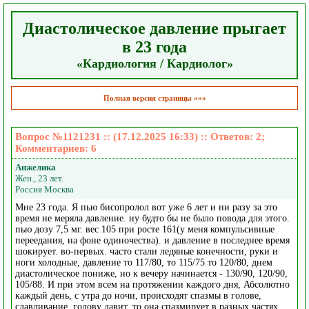
Диастолическое давление прыгает
в 23 года
«Кардиология / Кардиолог»
Полная версия страницы »»»
Вопрос №1121231 :: (17.12.2025 16:33) :: Ответов:
2
;
Комментариев:
6
Анжелика
Жен., 23 лет.
Россия Москва
Мне 23 года. Я пью бисопролол вот уже 6 лет и ни разу за это
время не меряла давление. ну будто бы не было повода для этого.
пью дозу 7,5 мг. вес 105 при росте 161(у меня компульсивные
переедания, на фоне одиночества). и давление в последнее время
шокирует. во-первых. часто стали ледяные конечности, руки и
ноги холодные, давление то 117/80, то 115/75 то 120/80, днем
диастолическое пониже, но к вечеру начинается - 130/90, 120/90,
105/88. И при этом всем на протяжении каждого дня, Абсолютно
каждый день, с утра до ночи, происходят спазмы в голове,
сдавливание. голову давит. то она спазмирует в разных частях,