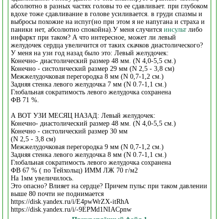
абсолютно в разных частях головы то ее сдавливает. при глубоком
вдохе тоже сдавливание в голове усиливается. в груди спазмы и
выбросы похожие на испуг(но при этом я не напугана и страха и
паники нет, абсолютно спокойна).У меня случится
инсульт
либо
инфаркт при таком? А что интересное, может ли левый
желудочек сердца увеличится от таких скачков диастолического?
У меня на узи год назад было это: Левый желудочек:
Конечно- диастолический размер 48 мм. (N 4,0-5,5 см.)
Конечно - систолический размер 29 мм (N 2,5 - 3,8 см)
Межжелудочковая перегородка 8 мм (N 0,7-1,2 см.)
Задняя стенка левого желудочка 7 мм (N 0.7-1,1 см.)
Глобальная сократимость левого желудочка сохранена
ФВ 71 %.
А ВОТ УЗИ МЕСЯЦ НАЗАД: Левый желудочек:
Конечно- диастолический размер 48 мм. (N 4,0-5,5 см.)
Конечно - систолический размер 30 мм
(N 2,5 - 3,8 см)
Межжелудочковая перегородка 9 мм (N 0,7-1,2 см.)
Задняя стенка левого желудочка 8 мм (N 0.7-1,1 см.)
Глобальная сократимость левого желудочка сохранена
ФВ 67 % ( по Тейхольц) ИММ ЛЖ 70 г/м2
На 1мм увеличилось.
Это опасно? Влияет на сердце? Причем пульс при таком давлении
выше 80 почти не поднимается
https://disk.yandex.ru/i/E4pwWrZX-itRhA
https://disk.yandex.ru/i/-9EPMd1NIACpnw