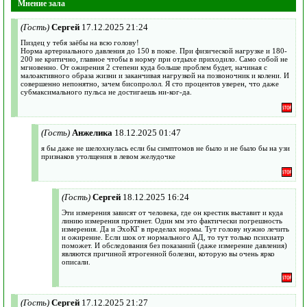
Мнение зала
(Гость)
Сергей
17.12.2025 21:24
Пиздец у тебя заёбы на всю голову!
Норма артериального давления до 150 в покое. При физической нагрузке и 180-
200 не критично, главное чтобы в норму при отдыхе приходило. Само собой не
мгновенно. От ожирения 2 степени куда больше проблем будет, начиная с
малоактивного образа жизни и заканчивая нагрузкой на позвоночник и колени. И
совершенно непонятно, зачем бисопролол. Я сто процентов уверен, что даже
субмаксимального пульса не достигаешь ни-ког-да.
(Гость)
Анжелика
18.12.2025 01:47
я бы даже не шелохнулась если бы симптомов не было и не было бы на узи
признаков утолщения в левом желудочке
(Гость)
Сергей
18.12.2025 16:24
Эти измерения зависят от человека, где он крестик выставит и куда
линию измерения протянет. Один мм это фактически погрешность
измерения. Да и ЭхоКГ в пределах нормы. Тут голову нужно лечить
и ожирение. Если шок от нормального АД, то тут только психиатр
поможет. И обследования без показаний (даже измерение давления)
являются причиной ятрогенной болезни, которую вы очень ярко
описали.
(Гость)
Сергей
17.12.2025 21:27