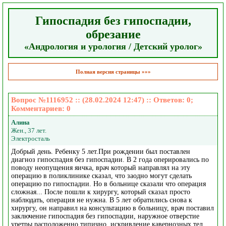
Гипоспадия без гипоспадии,
обрезание
«Андрология и урология / Детский уролог»
Полная версия страницы »»»
Вопрос №1116952 :: (28.02.2024 12:47) :: Ответов:
0
;
Комментариев:
0
Алина
Жен., 37 лет.
Электросталь
Добрый день. Ребенку 5 лет.При рождении был поставлен
диагноз гипоспадия без гипоспадии. В 2 года оперировались по
поводу неопущения яичка, врач который направлял на эту
операцию в поликлинике сказал, что заодно могут сделать
операцию по гипоспадии. Но в больнице сказали что операция
сложная... После пошли к хирургу, который сказал просто
наблюдать, операция не нужна. В 5 лет обратились снова к
хирургу, он направил на консультацию в больницу, врач поставил
заключение гипоспадия без гипоспадии, наружное отверстие
уретры расположенно типично, искривление кавернозных тел