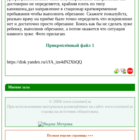
достоверно не определяется, крайняя плоть по типу
капюшона,дал направление в стационар кратковременное
пребывания чтобы выполнить обрезание. Скажите пожалуйста,
реально врачу на приёме было точно определить что искривление
нет и достаточно просто обрезание. Боюсь как бы не сделать хуже
ребенку, выполнив обрезание, а потом окажется что ситуация
намного хуже. Фото прилагаю.
Прикреплённый файл 1
https://disk.yandex.ru/i/fA_ize4dN2XhQQ
Мнение зала
© 2006 www.consmed.ru
При использовании материалов размещённых на сайте www.consmed.ru
ссылка на источник обязательна.
Полная версия страницы »»»