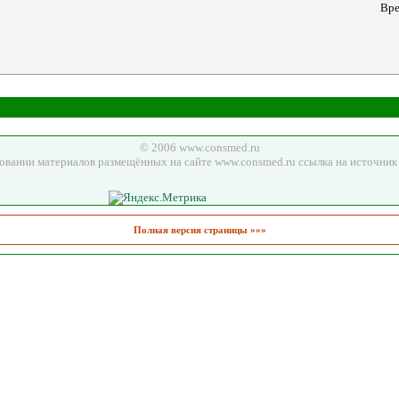
Вре
© 2006 www.consmed.ru
овании материалов размещённых на сайте www.consmed.ru ссылка на источник 
Полная версия страницы »»»