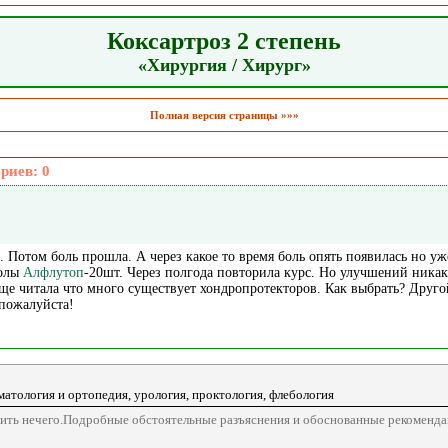
Коксартроз 2 степень
«Хирургия / Хирург»
Полная версия страницы »»»
ариев:
0
е. Потом боль прошла. А через какое то время боль опять появилась но 
колы
Алфлутоп
-20шт. Через полгода повторила курс. Но улучшений никак
ще читала что много существует хондропротекторов. Как выбрать? Другой
 пожалуйста!
матология и ортопедия, урология, проктология, флебология
авить нечего.Подробные обстоятельные разъяснения и обоснованные рекомендац