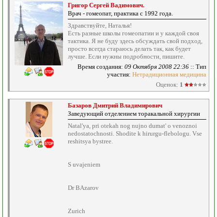
Григор Сергей Вадимович.
Врач - гомеопат, практика с 1992 года.
Здравствуйте, Наталья!
Есть разные школы гомеопатии и у каждой своя
тактика. Я не буду здесь обсуждать свой подход,
просто всегда стараюсь делать так, как будет
лучше. Если нужны подробности, пишите.
Время создания:
09 Октября 2008 22:36
:: Тип
участия:
Нетрадиционная медицина
Оценок:
1
Базаров Дмитрий Владимирович
Заведующий отделением торакальной хирургии
Natal'ya, pri otekah nog nujno dumat' o venoznoi
nedostatochnosti. Shodite k hirurgu-flebologu. Vse
reshitsya bystree.
S uvajeniem
Dr BAzarov
Zurich