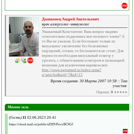
Дышковец Андрей Анатольевич
врач аллерголог- иммунолог
Уважаемый Константин. Ваш вопрос видимо
относительно подкожных вен полового члена? А
то Вы не указали. Если беспокоит только из
визуальное увеличение без болезненых
ощущений, отеков, то беспокоится не стоит. Для
верности необходим визуальный осмотр у
уролога, с обязательным осмотром и пальпацией
мошонки для исключения варикоза вен
http://www.swissmed.ru/index.sema?
a=articles&pid=7&id=15
Время создания:
30 Марта 2007 10:58
:: Тип
участия:
Оценок:
0
Мнение зала
(Гость)
11
02.06.2023 20:41
https://cloud.mail.ru/public/sZHN/PovyBCSGJ