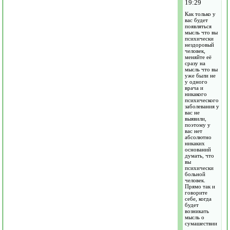
19:29
Как только у
вас будет
появляться
мысль что вы
психически
нездоровый
человек,
меняйте её
сразу на
мысль что вы
уже были не
у одного
врача и
никакого
психического
заболевания у
вас не
выявили,
поэтому у
вас нет
абсолютно
никаких
оснований
думать, что
вы
психически
больной
человек.
Прямо так и
говорите
себе, когда
будет
возникать
мысль о
сумашествии