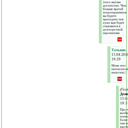
этого вполне
достаточно. Чем
больше врачей
психотерапевтов
вы будете
проходить тем
хуже вам будет
становится в
долгосрочной
перспективе
Татьяна
15.04.201
19:29
Меня этот
патопсихол
напугала (
(Гос
Дени
15.0
19:3
При ч
вооб
психо
более
там п
расст