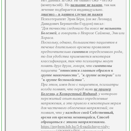
Нет данных за ОКР. Не бывает ОКР - без КР
(компульсий) . Но
название не важно
, так как
лечение подбирается индивидуально.
диагноз – в данном случае не важен
Психотерапевт Эрик Бёрн, (он же Леонард
Давидович Бернштейн-Гордон) писал :
"Для точности следовало бы вовсе
не называть
Болезней
, а говорить о Неврозе Саймона, Энн или
Хораса.
Поскольку, однако, большинство пациентов в
течение длительного времени проявляют
предпочтительно
симптом
определенного рода,
то для удобства применяется некоторая
классификация, так что психиатры могут
понять друг друга, говоря, что
симптомы
пациента
"относятся главным образом к
группе навязчивости", "к группе истерии"
или
"к группе беспокойства".
При этом, имея дело с пациентом, психиатры
всегда помнят, что перед ними
не пример
Болезни, а Конкретный Индивид
, у которого
пережитый опыт вызвал определенные
напряжения, а это привело к некоторым мерам
для частичного облегчения напряжений; он
помнит, что у
каждого свой
Собственный
,
время от времени меняющийся,
Способ
обращаться с этими напряжениями
.
https://psybern.bib.bz/5-6-razlichnye-vidy-