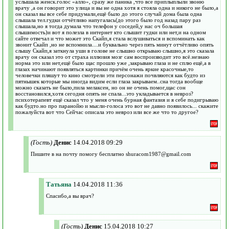
услышала женск.голос «алло», сразу же паника ,что все приплыплыли звоню
врачу ,а он говорит это улица и вы не одна хотя я стояла одна и никого не было,а
он сказал вы все себе придумали,ещё было до этого случай дома была одна
слышала тел.гудки отчётливо напугалась(до этого было год назад пару раз
слышала,но я тогда думала что телефон у соседей,у нас оч большая
слышимость)и вот я полезла в интернет кто слышит гудки или нет,и на одном
сайте отвечал и что может это Скайп,я стала вслушиваться и вспоминать как
звонит Скайп ,но не вспомнила....и буквально через пять минут отчётливо опять
слышу Скайп,я заткнула уши в голове не слышно открываю слышно,я это сказала
врачу он сказал это от страха иллюзия мозг сам воспроизводит это всё.незнаю
норма это или нет,ещё было щас прошло уже ,закрываю глаза и не сплю ещё,а в
глазах начинают появляться картинки причём очень яркие красочные,то
человечки пляшут то кино смотрели эти персонажи почвляются как будто из
пятнышек которые мы иногда видим если глаза закрываем..сна тогда вообще
можно сказать не было,пила мелаксен, но он не очень помог,щас сон
восстановился,хотя сегодня опять не спала...это укладывается в невроз?
психотерапевт ещё сказал что у меня очень бурная фантазия и я себе подигрываю
как будто.но про паранойю и мысли-голоса это вот не давно появилось... скажите
пожалуйста вот что Сейчас описала это невроз или все же что то другое?
(Гость)
Денис
14.04.2018 09:29
Пишите в на почту помогу бесплатно shuracom1987@gmail.com
Татьяна
14.04.2018 11:36
Спасибо,а вы врач?
(Гость)
Денис
15.04.2018 10:27