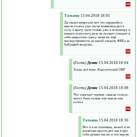
Татьяна
15.04.2018 18:01
Да сказал невроз,но вот это паранойя и
мысли голоса уже после появились,вот я
хочу к врачу идти только уже к психиатру и
клинич.психологу,муж не пускает говорит я
себя накрутила сама,у меня же ещё
наследственность за папой следило ФБР,а за
бабушкой колдуны...
(Гость)
Денис
15.04.2018 18:04
Тогда, всё ясно. Классический ОКР
(Гость)
Денис
15.04.2018 18:08
Что означает термин «мысли голоса»
могут быть только или мысли или
голоса
Татьяна
15.04.2018 18:36
Вот и я не понимаю, может я не
различаю просто,вот как я про
себя думаю так же и эти мысли