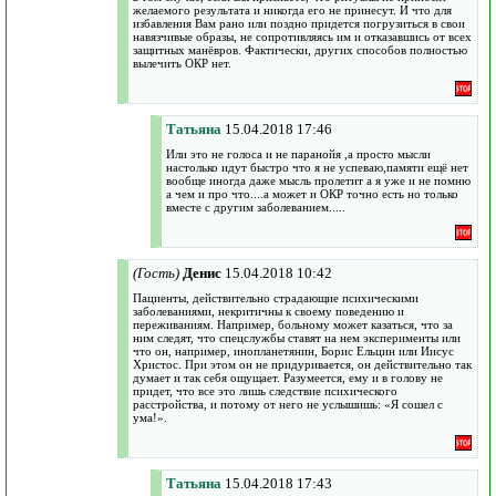
желаемого результата и никогда его не принесут. И что для
избавления Вам рано или поздно придется погрузиться в свои
навязчивые образы, не сопротивляясь им и отказавшись от всех
защитных манёвров. Фактически, других способов полностью
вылечить ОКР нет.
Татьяна
15.04.2018 17:46
Или это не голоса и не паранойя ,а просто мысли
настолько идут быстро что я не успеваю,памяти ещё нет
вообще иногда даже мысль пролетит а я уже и не помню
а чем и про что....а может и ОКР точно есть но только
вместе с другим заболеванием.....
(Гость)
Денис
15.04.2018 10:42
Пациенты, действительно страдающие психическими
заболеваниями, некритичны к своему поведению и
переживаниям. Например, больному может казаться, что за
ним следят, что спецслужбы ставят на нем эксперименты или
что он, например, инопланетянин, Борис Ельцин или Иисус
Христос. При этом он не придуривается, он действительно так
думает и так себя ощущает. Разумеется, ему и в голову не
придет, что все это лишь следствие психического
расстройства, и потому от него не услышишь: «Я сошел с
ума!».
Татьяна
15.04.2018 17:43