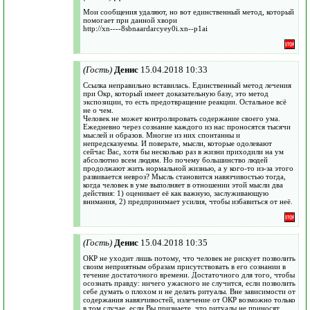
Мои сообщения удаляют, но вот единственный метод, который
помогает при данной хвори
http://xn----8sbnaardarcyey0i.xn--p1ai
(Гость)
Денис
15.04.2018 10:33
Ссылка неправильно вставилась. Единственный метод лечения
при Окр, который имеет доказательную базу, это метод
экспозиции, то есть предотвращение реакции. Остальное всё
не о чем.
Человек не может контролировать содержание своего ума.
Ежедневно через сознание каждого из нас проносятся тысячи
мыслей и образов. Многие из них спонтанны и
непредсказуемы. И поверьте, мысли, которые одолевают
сейчас Вас, хотя бы несколько раз в жизни приходили на ум
абсолютно всем людям. Но почему большинство людей
продолжают жить нормальной жизнью, а у кого-то из-за этого
развивается невроз? Мысль становится навязчивостью тогда,
когда человек в уме выполняет в отношении этой мысли два
действия: 1) оценивает её как важную, заслуживающую
внимания, 2) предпринимает усилия, чтобы избавиться от неё.
(Гость)
Денис
15.04.2018 10:35
ОКР не уходит лишь потому, что человек не рискует позволить
своим неприятным образам присутствовать в его сознании в
течение достаточного времени. Достаточного для того, чтобы
осознать правду: ничего ужасного не случится, если позволить
себе думать о плохом и не делать ритуалы. Вне зависимости от
содержания навязчивостей, излечение от ОКР возможно только
в том случае, если Вы признаете, что ритуалы не приносят