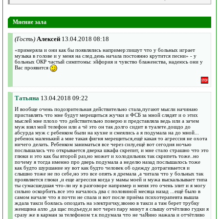
Мнение зала
(Гость)
Алексей
13.04.2018 08:18
«примеряла и они как бы появлялись например:пишут что у больных играет
музыка в голове и у меня на след.день начала постоянно крутится песни» - у
больных ОКР частый симптомы: эйфория и чувство блаженства, надеюсь они у
Вас проявится
Татьяна
13.04.2018 09:22
И вообще очень подозрительная действительно стала,пугают мысли начинаю
приставлять что мне будут мерещиться жучки и ФСБ за мной слядят и о этих
мыслей мне плохо что действительно поверю и представляла ведь или а зачем
муж взял мой телефон или а чё это он так долго сидит в туалете.дошдо до
абсурда муж с ребенком были на кухне и смеялись а я подумала на до мной...
ребенок маленький а мне такая фигня мерещиться,ещё какая то агрессия не охота
ничего делать. Ребенком заниматься все через силу,ещё вот сегодня ночью
послышалась что открывается дверка шкафа скрепит, и мне стало страшно что это
глюки и это как бы второй раз,но может и холодильник так скрипеть тоже..но
почему я тогда именно про дверь подумала а неделю назад послышалось тоже
как будто шуршание ну вот как будто человек об одежду дотрагивается и
слышно тоже не по себе,но это все опять я дремала ,а читала что у больных так
проявляется глюки ,и еще агрессия когда у мамы моей и мужа выскальзывает типа
ты сумасшедшая что-ли ну в разговоре например и меня это очень злит и я могу
сильно оскорбить.все это началось два с половиной месяца назад ...ещё было в
самом начале что я почти не спала и вот после приёма психотерапевта вышла
ждала такси боялась опоздать на электричку,звоню в такси а там берет трубку
женщина алло ,да щас подъеду,и вот через пару минут я слышу отчётливо гудки я
сразу же в карман за телефоном т.к подумала что не чаЯнно нажала и отчётливо