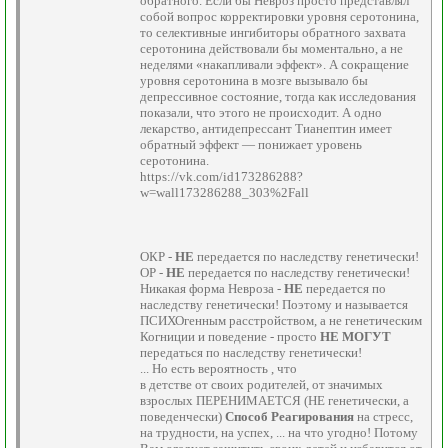
обратного. Если бы Невроз просто представлял
собой вопрос корректировки уровня серотонина,
то селективные ингибиторы обратного захвата
серотонина действовали бы моментально, а не
неделями «накапливали эффект». А сокращение
уровня серотонина в мозге вызывало бы
депрессивное состояние, тогда как исследования
показали, что этого не происходит. А одно
лекарство, антидепрессант Тианептин имеет
обратный эффект — понижает уровень
серотонина.
https://vk.com/id173286288?
w=wall173286288_303%2Fall
ОКР -
НЕ
передается по наследству генетически!
ОР -
НЕ
передается по наследству генетически!
Никакая форма Невроза -
НЕ
передается по
наследству генетически! Поэтому и называется
ПСИХОгенным расстройством, а не генетическим
Когниции и поведение - просто
НЕ МОГУТ
передаться по наследству генетически!
... Но есть вероятность , что
в детстве от своих родителей, от значимых
взрослых ПЕРЕНИМАЕТСЯ (НЕ генетически, а
поведенчески)
Способ Реагирования
на стресс,
на трудности, на успех, ... на что угодно! Потому