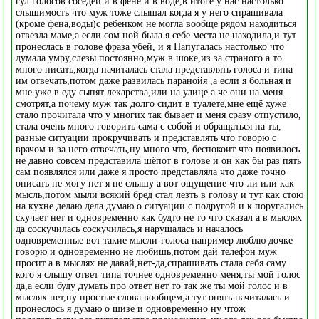
гул голосов соседей и в фене и в воде,в итоге у нас настолько
слышимость что муж тоже слышал когда я у него спрашивала
(кроме фена,воды)с ребенком не могла вообще рядом находиться
отвезла маме,а если сом ной была я себе места не находила,и тут
пронеслась в голове фраза убей, и я Напугалась настолько что
думала умру,слезы постоянно,муж в шоке,из за страного а то
много писать,когда начиталась стала представлять голоса и типа
им отвечать,потом даже развилась паранойя ,а если я больная и
мне уже в еду сыпят лекарства,или на улице а че они на меня
смотрят,а почему муж так долго сидит в туалете,мне ещё хуже
стало прочитала что у многих так бывает и меня сразу отпустило,
стала очень много говорить сама с собой и обращаться на ты,
разные ситуации прокручивать и представлять что говорю с
врачом и за него отвечать,ну много что, беспокоит что появилось
не давно совсем представила шёпот в голове и он как бы раз пять
сам появлялся или даже я просто представляла что даже точно
описать не могу нет я не слышу а вот ощущение что-ли или как
мысль,потом мыли всякий бред стал лезть в голову и тут как стою
на кухне делаю дела думаю о ситуации с подругой и.к поругались
скучает нет и одновременно как будто не то что сказал а в мыслях
да соскучилась соскучилась,я нарушалась и началось
одновременные вот такие мысли-голоса например люблю дочке
говорю и одновременно не любишь,потом дай телефон муж
просит а в мыслях не давай,нет-да,спрашивать стала себя саму
кого я слышу ответ типа точнее одновременно меня,ты мой голос
да,а если буду думать про ответ нет то так же ты мой голос и в
мыслях нет,ну простые слова вообщем,а тут опять начиталась и
пронеслось я думаю о шизе и одновременно ну чтож