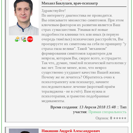
Михаил Баклушев, врач-психиатр
Здравствуйте!
По интернету диагностика не проводится.
Вы описываете множество симптомов. При этом
ключевым фактором их развития является Ваш
страх сумасшествия. Узнавая всё новые
подробности клиники тех или иных (в первую
очередь тяжёлых) психических расстройств, Вы
проецируете их симптомы на себя по принципу "у
страха глаза велики". Такой "механизм"
формирования симптомов характерен для
невроза, которым Вы, скорее всего, и страдаете.
Так что, думаю, тяжёлой психической патологии у
вас нет. Тем не менее, ясно, что невроз
существенно ухудшает качество Вашей жизни.
Почему же не лечитесь? Обратитесь очно к
психотерапевту или психиатру, начните
последовательное лечение (короткий приём
тералиджена - не в счёт). Вам нужна и
психотерапия, и грамотно подобранные
медикаменты.
Время создания:
13 Апреля 2018 15:48
:: Тип
участия:
Прямая специальность
Оценок:
0
Никишин Андрей Александрович