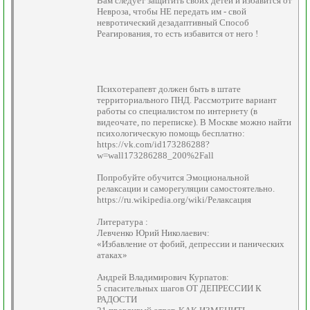
Вам следует защитить своих детей и избавится от
Невроза, чтобы НЕ передать им - свой
невротический дезадаптивный Способ
Реагирования, то есть избавится от него !
Психотерапевт должен быть в штате
территориального ПНД. Рассмотрите вариант
работы со специалистом по интернету (в
видеочате, по переписке). В Москве можно найти
психологическую помощь бесплатно:
https://vk.com/id173286288?
w=wall173286288_200%2Fall
Попробуйте обучится Эмоциональной
релаксации и саморегуляции самостоятельно.
https://ru.wikipedia.org/wiki/Релаксация
Литература :
Левченко Юрий Николаевич:
«Избавление от фобий, депрессии и панических
атаках»
Андрей Владимирович Курпатов:
5 спасительных шагов ОТ ДЕПРЕССИИ К
РАДОСТИ