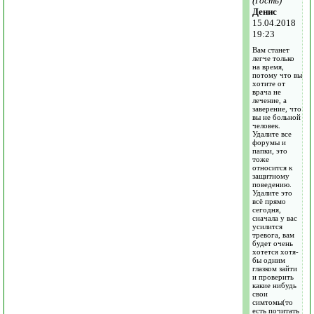
(Гость)
Денис
15.04.2018
19:23
Вам станет
легче только
на время,
потому что вы
хотите от
врача не
лечение, а
заверение, что
вы не больной
человек.
Удалите все
форумы и
папки, это
тоже
относится к
защитному
поведению.
Удалите это
всё прямо
сегодня,
сначала у вас
усилится
тревога, вам
будет очень
хотется хотя-
бы одним
глазком зайти
и проверить
какие нибудь
свои
симтомы(то
есть почитать