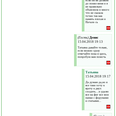
если он не должен
до понял меня и я
не правильно
объяснила и много
что не сказала
точно так как
память плохая и
Начало сь
(Гость)
Денис
15.04.2018 19:13
Татьяна давайте только,
если можно сразу
отвечайте пока я здесь,
попробую вам помочь
Татьяна
15.04.2018 19:17
Да думаю да,но я
все таки хочу к
врачу к двух
сходить....и удалю
все на фиг все мои
папки с форумами
и статьями...