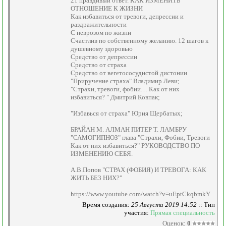
21 правдивый ответ. КАК ИЗМЕНИТЬ
ОТНОШЕНИЕ К ЖИЗНИ
Как избавиться от тревоги, депрессии и
раздражительности
С неврозом по жизни
Счастлив по собственному желанию. 12 шагов к
душевному здоровью
Средство от депрессии
Средство от страха
Средство от вегетососудистой дистонии
"Приручение страха" Владимир Леви;
"Страхи, тревоги, фобии… Как от них
избавиться? " Дмитрий Ковпак;
"Избавься от страха" Юрия Щербатых;
БРАЙАН М. АЛМАН ПИТЕР Т. ЛАМБРУ
"САМОГИПНОЗ" глава "Страхи, Фобии, Тревоги
Как от них избавиться?" РУКОВОДСТВО ПО
ИЗМЕНЕНИЮ СЕБЯ.
А.В.Попов "СТРАХ (ФОБИЯ) И ТРЕВОГА: КАК
ЖИТЬ БЕЗ НИХ?"
https://www.youtube.com/watch?v=uEptCkqbmkY
Время создания:
25 Августа 2019 14:52
:: Тип
участия:
Прямая специальность
Оценок:
0