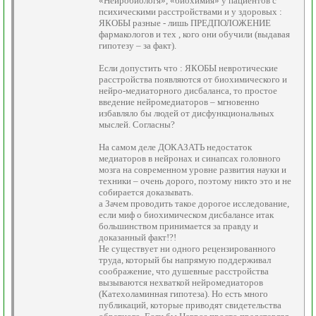
«Нейробиологя», «биохимия» у пациентов с
психическими расстройствами и у здоровых :
ЯКОБЫ разные - лишь ПРЕДПОЛОЖЕНИЕ
фармакологов и тех , кого они обучили (выдавая
гипотезу – за факт).
Если допустить что : ЯКОБЫ невротические
расстройства появляются от биохимического и
нейро-медиаторного дисбаланса, то простое
введение нейромедиаторов – мгновенно
избавляло бы людей от дисфункциональных
мыслей. Согласны?
На самом деле ДОКАЗАТЬ недостаток
медиаторов в нейронах и синапсах головного
мозга на современном уровне развития науки и
техники – очень дорого, поэтому никто это и не
собирается доказывать.
а Зачем проводить такое дорогое исследование,
если миф о биохимическом дисбалансе итак
большинством принимается за правду и
доказанный факт!?!
Не существует ни одного рецензированного
труда, который бы напрямую поддерживал
соображение, что душевные расстройства
вызываются нехваткой нейромедиаторов
(Катехоламинная гипотеза). Но есть много
публикаций, которые приводят свидетельства