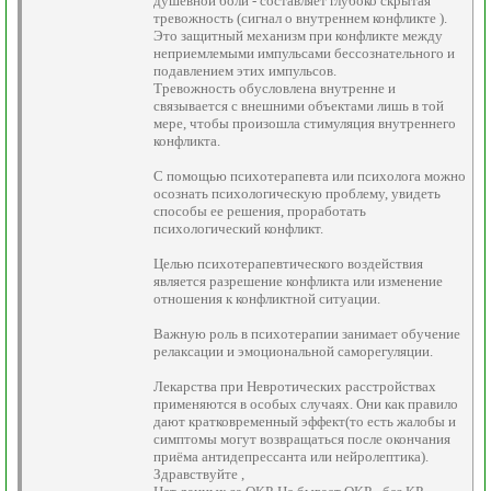
душевной боли - составляет глубоко скрытая
тревожность (сигнал о внутреннем конфликте ).
Это защитный механизм при конфликте между
неприемлемыми импульсами бессознательного и
подавлением этих импульсов.
Тревожность обусловлена внутренне и
связывается с внешними объектами лишь в той
мере, чтобы произошла стимуляция внутреннего
конфликта.
С помощью психотерапевта или психолога можно
осознать психологическую проблему, увидеть
способы ее решения, проработать
психологический конфликт.
Целью психотерапевтического воздействия
является разрешение конфликта или изменение
отношения к конфликтной ситуации.
Важную роль в психотерапии занимает обучение
релаксации и эмоциональной саморегуляции.
Лекарства при Невротических расстройствах
применяются в особых случаях. Они как правило
дают кратковременный эффект(то есть жалобы и
симптомы могут возвращаться после окончания
приёма антидепрессанта или нейролептика).
Здравствуйте ,