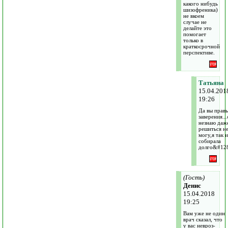
какого нибудь
шизофреника)
не вкоем
случае не
делайте это
помогает
только в
краткосрочной
перспективе.
Татьяна
15.04.201
19:26
Да вы прав
заверения..
незнаю даж
решиться н
могу,я так и
собирала
долго&#12
(Гость)
Денис
15.04.2018
19:25
Вам уже не один
врач сказал, что
у вас невроз-