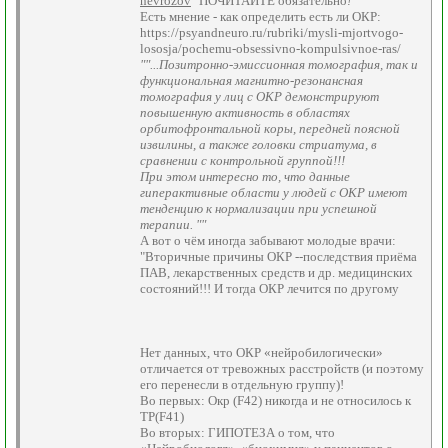
nevrozov
"
ПОЧИТАЙТЕ обязательно
!
Есть мнение - как определить есть ли ОКР:
https://psyandneuro.ru/rubriki/mysli-mjortvogo-
lososja/pochemu-obsessivno-kompulsivnoe-ras/
""...Позитронно-эмиссионная томография, так и
функциональная магнитно-резонансная
томография у лиц с ОКР демонстрируют
повышенную активность в областях
орбитофронтальной коры, передней поясной
извилины, а также головки стриатума, в
сравнении с контрольной группой!!!
При этом интересно то, что данные
гиперактивные области у людей с ОКР имеют
тенденцию к нормализации при успешной
терапии. ""
А вот о чём иногда забывают молодые врачи:
"Вторичные причины ОКР --последствия приёма
ПАВ, лекарственных средств и др. медицинских
состояний!!! И тогда ОКР лечится по другому
Нет данных, что ОКР «нейробилогически»
отличается от тревожных расстройств (и поэтому
его перенесли в отдельную группу)!
Во первых: Окр (F42) никогда и не относилось к
ТР(F41)
Во вторых: ГИПОТЕЗА о том, что