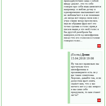
приходят,точнее сама с собой
ввиду диалог ,что то себе
говорю про себя язык шевелится
например: я люблю дочку и
одновременно выскакивает нет
не любишь!вот и я не понимаю
,но когда вот перед сном или с
утра слышу когда проснулась
мысли обрывки фраз вот это
точно громко и голос прям,я
писала выше,а это мой голос я
бы другой разобрала бы
наверное,хотя од шизофреник
писал что его голосом в голове
говорил голос...
(Гость)
Денис
15.04.2018 19:08
Ну так все правильно вы
прочитали того
шизофреника и
проаюверяете есть ли у
вас такие симптомы.
Хорошо, давайте так, если
допустим врач опять
скажет вам, что у вас
ничего нет и у вас невроз
и вы сами себе
придумали, то вам станет
легче?