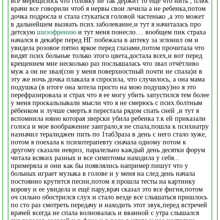
все мерещилось что головку не так держит то ещё что нить , плюс
врачи все говорили чтоб я нервы свои лечила а не ребенка,потом
дочка подросла и стала стукаться головой частенько ,а это может
в дальнейшем вызвать псих.заболевание,и тут я начиталась про
детскую
шизофрению
и тут меня понесло.... вообщем пик страха
начался в декабре перед НГ побежала в аптеку за эглонил ом и
увидела розовое пятно яркое перед глазами,потом прочитала что
видят псих больные только этого цвета,достала всех,и вот перед
крещением мне несколько раз послышалась что звал отчётливо
муж а он не звал(сон у меня поверхностный почти не спала)и в
эту же ночь дочка плакала я спросила, что случилось, а она мама
подушка (в итоге она хотела просто на мою подушку)но я это
перефразировала и страх что я ее могу убить запустился тем более
у меня проскальзывали мысли что я не смерюсь с псих.болтным
рёбенком и лучше смерть.я перестала рядом спать сней ,и тут я
вспомнила няню которая зверски убила ребенка т.к ей приказали
голоса и мое воображение заиграло,я не спала,пошла к психиатру
назначил тералиджен пить по 1таб3раза в день с него стало хуже,
потом я поехала к психотерапевту сначала одному потом к
другому сказали невроз, паралельно каждый день десятки форум
читала всяких разных и все симптомы находила у себя...
примеряла и они как бы появлялись например:пишут что у
больных играет музыка в голове и у меня на след.день начала
постоянно крутится песни,потом я прошла тесты на картинку
корову и ее увидела и ещё пару,врач сказал это все фигня,потом
оч сильно обострился слух и стало везде все слышаться пришлось
по сто раз смотреть передачу и находить этот звук,перед встречей
врачей всегда не спала волновалась и вванной с утра слышался