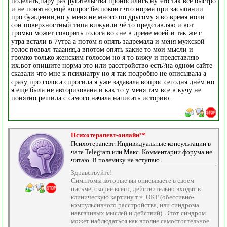
поделать,пару раз ругательства проносились ну это так все быстро
и не понятно,ещё вопрос беспокоит что норма при засыпании
про буждении,но у меня не много по другому я во время ночи
сон поверхностный типа вижуили чё то представляю и вот
громко может говорить голоса во сне в дреме моей и так же с
утра встали в 7утра а потом я опять задремала и меня мужской
голос позвал таааняя,а впотом опять какие то мои мысли и
громко только женским голосом но я то вижу и представляю
их.вот опишите норма это или расстройство есть?на одном сайте
сказали что мне к психиатру но я так подробно не описывала а
сразу про голоса спросила.я уже задавала вопрос сегодня днём но
я ещё была не авторизована и как то у меня там все в кучу не
понятно.решила с самого начала написать историю...
Психотерапевт-онлайн™
Психотерапевт. Индивидуальные консультации в
чате Telegram или Макс. Комментарии форума не
читаю. В полемику не вступаю.
Здравствуйте!
Симптомы которые вы описываете в своем
письме, скорее всего, действительно входят в
клиническую картину т.н. ОКР (обессивно-
компульсивного расстройства, или синдрома
навязчивых мыслей и действий). Этот синдром
может наблюдаться как вполне самостоятельное