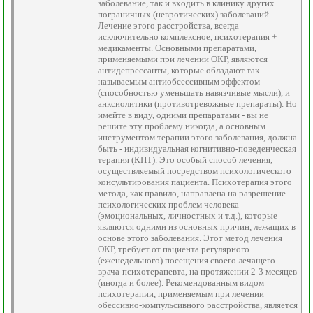
заболевание, так и входить в клинику других
пограничных (невротических) заболеваний.
Лечение этого расстройства, всегда
исключительно комплексное, психотерапия +
медикаменты. Основными препаратами,
применяемыми при лечении ОКР, являются
антидепрессанты, которые обладают так
называемым антиобсессивным эффектом
(способностью уменьшать навязчивые мысли), и
анксиолитики (противотревожные препараты). Но
имейте в виду, одними препаратами - вы не
решите эту проблему никогда, а основным
инструментом терапии этого заболевания, должна
быть - индивидуальная когнитивно-поведенческая
терапия (КПТ). Это особый способ лечения,
осуществляемый посредством психологического
консультирования пациента. Психотерапия этого
метода, как правило, направлена на разрешение
психологических проблем человека
(эмоциональных, личностных и т.д.), которые
являются одними из основных причин, лежащих в
основе этого заболевания. Этот метод лечения
ОКР, требует от пациента регулярного
(еженедельного) посещения своего лечащего
врача-психотерапевта, на протяжении 2-3 месяцев
(иногда и более). Рекомендованным видом
психотерапии, применяемым при лечении
обессивно-компульсивного расстройства, является