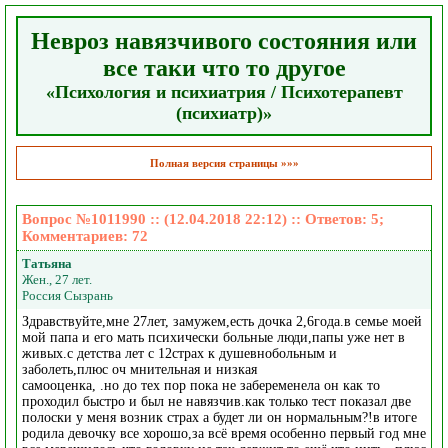
Невроз навязчивого состояния или
все таки что то другое
«Психология и психиатрия / Психотерапевт
(психиатр)»
Полная версия страницы »»»
Вопрос №1011990 :: (12.04.2018 22:12) :: Ответов:
5
;
Комментариев:
72
Татьяна
Жен., 27 лет.
Россия Сызрань
Здравствуйте,мне 27лет, замужем,есть дочка 2,6года.в семье моей
мой папа и его мать психически больные люди,папы уже нет в
живых.с детства лет с 12страх к душевнобольным и
заболеть,плюс оч мнительная и низкая
самооценка, .но до тех пор пока не забеременела он как то
проходил быстро и был не навязчив.как только тест показал две
полоски у меня возник страх а будет ли он нормальным?!в итоге
родила девочку все хорошо,за всё время особенно первый год мне