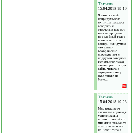
Татьяна
15.04.2018 19:19
Я сама же ещё
напридумывала
их...типа пыталась
говорить и
отвечать,и щас вот
весь вечер думаю
про злобный голос
и вот я его типа
слышу....или думаю
что слышу
воображение
играет,ну вот с
подругой говорю и
вот вмыслях такая
фигня,просто когда
сайты читала с
окрщиков и ни у
кого такого не
было...
Татьяна
15.04.2018 19:23
Мне когда врач
сказал все хорошо,я
успокоилась а
потом опять чё это
мне легко так,как то
это странно и все
по-новой типа а