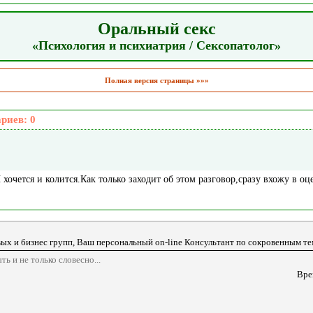
Оральный секс
«Психология и психиатрия / Сексопатолог»
Полная версия страницы »»»
ариев:
0
 хочется и колится.Как только заходит об этом разговор,сразу вхожу в оц
вых и бизнес групп, Ваш персональный оn-line Консультант по сокровенным т
 и не только словесно...
Вре