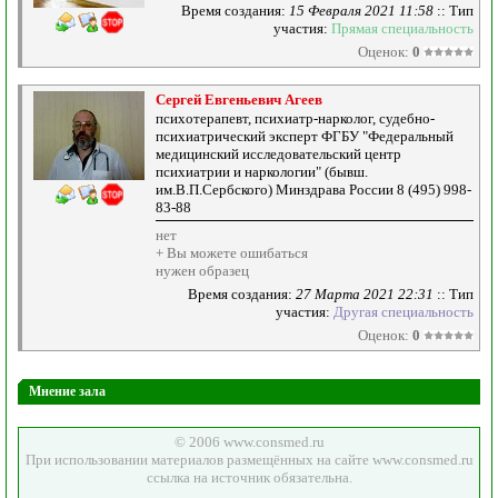
Время создания:
15 Февраля 2021 11:58
:: Тип
участия:
Прямая специальность
Оценок:
0
Сергей Евгеньевич Агеев
психотерапевт, психиатр-нарколог, судебно-
психиатрический эксперт ФГБУ "Федеральный
медицинский исследовательский центр
психиатрии и наркологии" (бывш.
им.В.П.Сербского) Минздрава России 8 (495) 998-
83-88
нет
+ Вы можете ошибаться
нужен образец
Время создания:
27 Марта 2021 22:31
:: Тип
участия:
Другая специальность
Оценок:
0
Мнение зала
© 2006 www.consmed.ru
При использовании материалов размещённых на сайте www.consmed.ru
ссылка на источник обязательна.