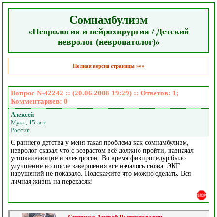
Сомнамбулизм
«Неврология и нейрохирургия / Детский
невролог (невропатолог)»
Полная версия страницы »»»
Вопрос №42242 :: (20.06.2008 19:29) :: Ответов:
1
;
Комментариев:
0
Алексей
Муж., 15 лет.
Россия
С раннего детства у меня такая проблема как сомнамбулизм,
невролог сказал что с возрастом всё должно пройти, назначал
успокаивающие и электросон. Во время физпроцедур было
улучшение но после завершения все началось снова. ЭКГ
нарушений не показало. Подскажите что можно сделать. Вся
личная жизнь на перекасяк!
Ситников Андрей Ростиславович