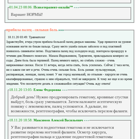
01.04.23 08:06:
Психотерапевт-онлайн™
»»»
Вариант НОРМЫ!
прибила палец - сильная боль
»»»
18.11.20 03:49: Травматолог
Здравствуйте, вчера утром прибила большой палец дверью машины. Удар пришелся на уровне
основания ногтя по бокам пальца. Сразу место ушиба сильно заболело и под пластиной
появилось сииневатое пятно. Подставила палец под холодную воду, повторяла процедуру в
течении дня.Немного помогало. Мазала Индовазином, Траумелем, прикладывала компресс из
соды. Днем боль была терпимой. Палец немного напух, но сгибать сложно - очень
напряженные связки. После 11 вечера, когда легла спать, боль усилилась. Сейчас 2 часа ночи,
ни о каком сне нет и речи. Очень-очень сильная боль. Боль разная: пульсирующая,
распирающая, ноющая, палец ломит. У нас город маленький, по отзывам - хирурги не очень
квалифицированные, страшно к ним обращаться, чтоб не навредили. К тому же еще и во время
эпидемии. Что посоветуете делать в сложившейся ситуации? Очень жду ответа!
18.11.20 13:05:
Елена Федоровна
»»»
Добрый день! Нужно продренировать гематому, кровяные сгустки
выйдут, боль сразу уменьшится. Затем наложите асептическую
повязку с левомеколем, палец успокоится. А дальше, по
возможности, рентгенография, чтобы исключить перелом фаланги.
18.11.20 18:58:
Максимов Алексей Васильевич
»»»
У Вас развивается подногтевая гематома и не исключается
развитие перелома ногтевой фаланги. Осмотр хирурга,
рентгенография пальца и удаление подногтевой гематомы