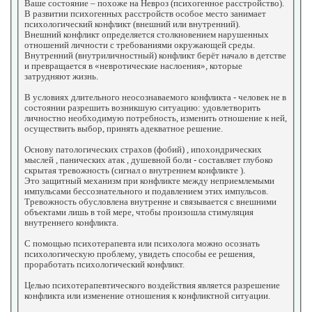
Ваше состояние – похоже на Невроз (психогенное расстройство).
В развитии психогенных расстройств особое место занимает
психологический конфликт (внешний или внутренний).
Внешний конфликт определяется столкновением нарушенных
отношений личности с требованиями окружающей среды.
Внутренний (внутриличностный) конфликт берёт начало в детстве
и превращается в «невротические наслоения», которые
затрудняют жизнь.
В условиях длительного неосознаваемого конфликта - человек не в
состоянии разрешить возникшую ситуацию: удовлетворить
личностно необходимую потребность, изменить отношение к ней,
осуществить выбор, принять адекватное решение.
Основу патологических страхов (фобий) , ипохондрических
мыслей , панических атак , душевной боли - составляет глубоко
скрытая тревожность (сигнал о внутреннем конфликте ).
Это защитный механизм при конфликте между неприемлемыми
импульсами бессознательного и подавлением этих импульсов.
Тревожность обусловлена внутренне и связывается с внешними
объектами лишь в той мере, чтобы произошла стимуляция
внутреннего конфликта.
С помощью психотерапевта или психолога можно осознать
психологическую проблему, увидеть способы ее решения,
проработать психологический конфликт.
Целью психотерапевтического воздействия является разрешение
конфликта или изменение отношения к конфликтной ситуации.