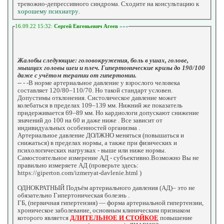
тревожно-депрессивного синдрома. Сходите на консультацию к
хорошему психиатру
.
16.09.22 15:32:
Сергей Евгеньевич Агеев
»»»
Жалобы следующие: головокружения, боль в ушах, голове,
мышцах головы шеи и плеч. Гипертонические кризы до 190/100
даже с учётом терапии от гипертонии.
-- - -В норме артериальное давление у взрослого человека
составляет 120/80–110/70. Но такой стандарт условен.
Допустимы отклонения. Систолическое давление может
колебаться в пределах 109–139 мм. Нижний же показатель
придерживается 69–89 мм. Но кардиологи допускают снижение
значений до 100 на 60 и даже ниже . Все зависит от
индивидуальных особенностей организма .
Артериальное давление ДОЛЖНО меняться (повышаться и
снижаться) в пределах нормы, а также при физических и
психологических нагрузках - выше или ниже нормы.
Самостоятельное измерение АД - субъективно.Возможно Вы не
правильно измеряете АД (проверьте здесь:
https://giperton.com/izmeryat-davlenie.html )
ОДНОКРАТНЫЙ Подъём артериального давления (АД)– это не
обязательно Гипертоническая болезнь .
ГБ, (первичная гипертензия) — форма артериальной гипертензии,
хроническое заболевание, основным клиническим признаком
которого является
ДЛИТЕЛЬНОЕ И СТОЙКОЕ
повышение