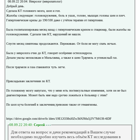
08.09.22 20:04: Невролог (невропатолог)
Добрый день.
Сделала КТ головного мозга, шоп и гоп.
Жалобы следующие: головокружения, боль в ушах, голове, мышцах головы шеи и плеч.
Гипертонические кризы до 190/100 даже с учётом терапии от гипертонии.
Была госпитализирована месяц назад с гипертоническим кризом в стационар, были жалобы на
головокружения. Сделали там КТ, нарушений не нашли.
Спустя месяц симптомы продолжаются. Переживаю. От боли не могу спать ночью.
Была у невролога очно до КТ, говорит особрение остеохондроза.
Делали уколы мелоксикам и Мильгамма, а также в шею Траумель и углекислый газ.
После траумеля и газа становится чуть легче.
Прикладываю заключения по КТ.
По головному мозгу напугало, что у меня есть постинсультные изменения, хотя он не был
диагностирован. Может быть мне надо срочно ложиться в больницу с этим?
По шоп куча болезней в заключении,тревожно также от гемангиомы.
https://drive.google.com/drive/fo lders/19E12O38xl0Zw3hNJMu5j3V7MtUH-4lDF
08.09.22 20:40:
Сергей
»»»
Для ответа на вопрос и дачи рекомендаций в Вашем случае
необходимо подробно изучить весь объём КТ исследования в