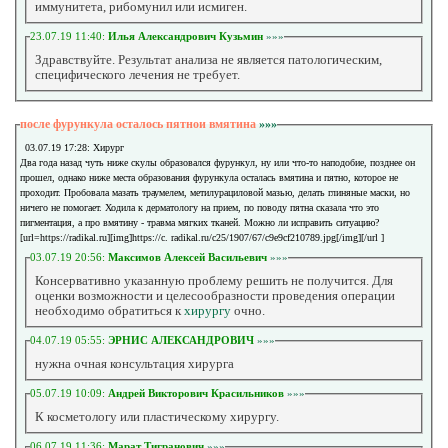
иммунитета, рибомунил или исмиген.
23.07.19 11:40:
Илья Александрович Кузьмин
»»»
Здравствуйте. Результат анализа не является патологическим,
специфического лечения не требует.
после фурункула осталось пятнои вмятина
»»»
03.07.19 17:28: Хирург
Два года назад чуть ниже скулы образовался фурункул, ну или что-то наподобие, позднее он
прошел, однако ниже места образования фурункула осталась вмятина и пятно, которое не
проходит. Пробовала мазать траумелем, метилурациловой мазью, делать глиняные маски, но
ничего не помогает. Ходила к дерматологу на прием, по поводу пятна сказала что это
пигментация, а про вмятину - травма мягких тканей. Можно ли исправить ситуацию?
[url=https://radikal.ru][img]https://c. radikal.ru/c25/1907/67/c9e9cf210789.jpg[/img][/url ]
03.07.19 20:56:
Максимов Алексей Васильевич
»»»
Консервативно указанную проблему решить не получится. Для
оценки возможности и целесообразности проведения операции
необходимо обратиться к
хирургу
очно.
04.07.19 05:55:
ЭРНИС АЛЕКСАНДРОВИЧ
»»»
нужна очная консультация хирурга
05.07.19 10:09:
Андрей Викторович Красильников
»»»
К косметологу или пластическому хирургу.
06.07.19 11:36:
Марат Тигранович
»»»