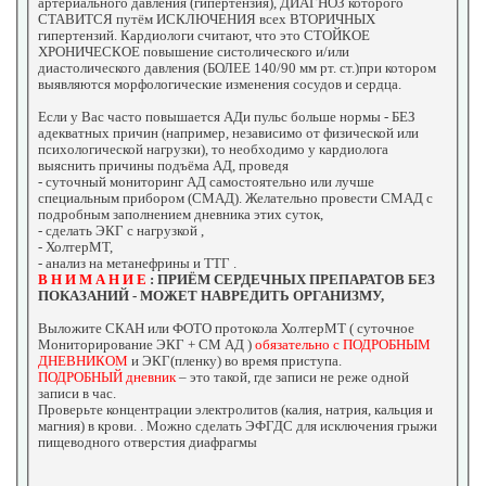
артериального давления (гипертензия), ДИАГНОЗ которого
СТАВИТСЯ путём ИСКЛЮЧЕНИЯ всех ВТОРИЧНЫХ
гипертензий. Кардиологи считают, что это СТОЙКОЕ
ХРОНИЧЕСКОЕ повышение систолического и/или
диастолического давления (БОЛЕЕ 140/90 мм рт. ст.)при котором
выявляются морфологические изменения сосудов и сердца.
Если у Вас часто повышается АДи пульс больше нормы - БЕЗ
адекватных причин (например, независимо от физической или
психологической нагрузки), то необходимо у кардиолога
выяснить причины подъёма АД, проведя
- суточный мониторинг АД самостоятельно или лучше
специальным прибором (СМАД). Желательно провести СМАД с
подробным заполнением дневника этих суток,
- сделать ЭКГ с нагрузкой ,
- ХолтерМТ,
- анализ на метанефрины и ТТГ .
В Н И М А Н И Е
: ПРИЁМ СЕРДЕЧНЫХ ПРЕПАРАТОВ БЕЗ
ПОКАЗАНИЙ - МОЖЕТ НАВРЕДИТЬ ОРГАНИЗМУ,
Выложите СКАН или ФОТО протокола ХолтерМТ ( суточное
Мониторирование ЭКГ + СМ АД )
обязательно с ПОДРОБНЫМ
ДНЕВНИКОМ
и ЭКГ(пленку) во время приступа.
ПОДРОБНЫЙ дневник
– это такой, где записи не реже одной
записи в час.
Проверьте концентрации электролитов (калия, натрия, кальция и
магния) в крови. . Можно сделать ЭФГДС для исключения грыжи
пищеводного отверстия диафрагмы