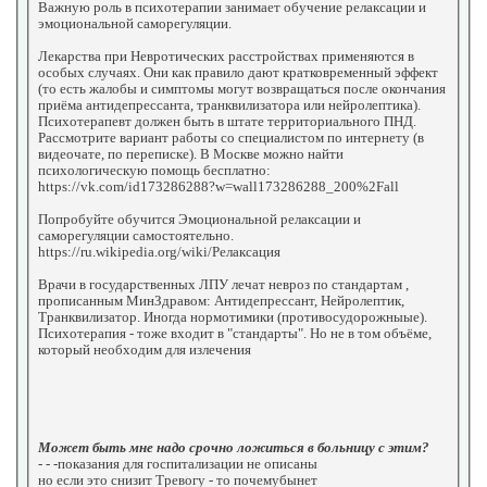
Важную роль в психотерапии занимает обучение релаксации и
эмоциональной саморегуляции.
Лекарства при Невротических расстройствах применяются в
особых случаях. Они как правило дают кратковременный эффект
(то есть жалобы и симптомы могут возвращаться после окончания
приёма антидепрессанта, транквилизатора или нейролептика).
Психотерапевт должен быть в штате территориального ПНД.
Рассмотрите вариант работы со специалистом по интернету (в
видеочате, по переписке). В Москве можно найти
психологическую помощь бесплатно:
https://vk.com/id173286288?w=wall173286288_200%2Fall
Попробуйте обучится Эмоциональной релаксации и
саморегуляции самостоятельно.
https://ru.wikipedia.org/wiki/Релаксация
Врачи в государственных ЛПУ лечат невроз по стандартам ,
прописанным МинЗдравом: Антидепрессант, Нейролептик,
Транквилизатор. Иногда нормотимики (противосудорожныые).
Психотерапия - тоже входит в "стандарты". Но не в том объёме,
который необходим для излечения
Может быть мне надо срочно ложиться в больницу с этим?
- - -показания для госпитализации не описаны
но если это снизит Тревогу - то почемубынет