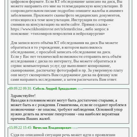
цифровом формате. Если КТ обследование записано на диск, Вы
можете направить его мне на телемедицинскую консультацию. В
сопроводительном письме подробно опишите жалобы и анамнез
заболевания. Приложите сканы/фото медицинских документов,
относящихся к теме консультации. Инструкция по отправке
снимков на консультацию на моём сайте. Прямая ссылка –
https://www.tikhomirovse.net/telemedicina , либо запрос в
поисковие: «тихомиров неврология и нейрохирургия»
Для записи всего объёма КТ обследования на диск Вы можете
обратиться в то учреждение, в котором выполнялось
обследование, с просьбой записать обследование на диск.
Если у Вас нет технической возможности отправить весь объём
исследования с диска по интернету, Вы можете обратиться в
сервис компьютерных услуг, где выполняют копирование,
сканирование, распечатку фотографий и пр. За умеренную плату
они могут скопировать Вам содержимое диска на флешку или
сами направить исследование, а затем распечатать Вам ответ.
09.09.22 09:31:
Соболь Андрей Аркадьевич
»»»
Здравствуйте!
Находки в головном мозге могут быть достаточно старыми, а
может быть и с рождения. Гемангиомы, если не создают проблем в
позвоночнике - не опасны, требуют наблюдения. Основной упор
нужно делать на лечение гипертонии - она наиболее вероятная
причина Ваших жалоб.
15.09.22 15:45:
Вячеслав Владимирович
»»»
Судя по описанной ситуации речь может идти о проявлении