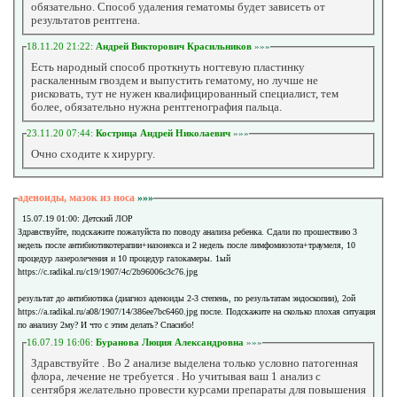
обязательно. Способ удаления гематомы будет зависеть от
результатов рентгена.
18.11.20 21:22:
Андрей Викторович Красильников
»»»
Есть народный способ проткнуть ногтевую пластинку
раскаленным гвоздем и выпустить гематому, но лучше не
рисковать, тут не нужен квалифицированный специалист, тем
более, обязательно нужна рентгенография пальца.
23.11.20 07:44:
Кострица Андрей Николаевич
»»»
Очно сходите к хирургу.
аденоиды, мазок из носа
»»»
15.07.19 01:00: Детский ЛОР
Здравствуйте, подскажите пожалуйста по поводу анализа ребенка. Сдали по прошествию 3
недель после антибиотикотерапии+назонекса и 2 недель после лимфомиозота+траумеля, 10
процедур лазеролечения и 10 процедур галокамеры. 1ый
https://c.radikal.ru/c19/1907/4c/2b96006c3c76.jpg
результат до антибиотика (диагноз аденоиды 2-3 степень, по результатам эндоскопии), 2ой
https://a.radikal.ru/a08/1907/14/386ee7bc6460.jpg после. Подскажите на сколько плохая ситуация
по анализу 2му? И что с этим делать? Спасибо!
16.07.19 16:06:
Буранова Люция Александровна
»»»
Здравствуйте . Во 2 анализе выделена только условно патогенная
флора, лечение не требуется . Но учитывая ваш 1 анализ с
сентября желательно провести курсами препараты для повышения