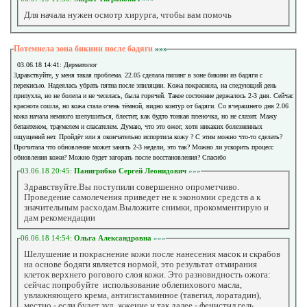
Для начала нужен осмотр хирурга, чтобы вам помочь
Потемнела зона бикини после бадяги
»»»
03.06.18 14:41: Дерматолог
Здравствуйте, у меня такая проблема. 22.05 сделала пилинг в зоне бикини из бадяги с
перекисью. Надеялась убрать пятна после эпиляции. Кожа покраснела, на следующий день
припухла, но не болела и не чеселась, была горячей. Такое состояние держалось 2-3 дня. Сейчас
краснота сошла, но кожа стала очень тёмной, видно контур от бадяги. Со вчерашнего дня 2.06
кожа начала немного шелушиться, блестит, как будто тонкая пленочка, но не слазит. Мажу
бепантеном, траумелем и спасателем. Думаю, что это ожог, хотя никаких болезненных
ощущений нет. Пройдёт или я окончательно испортила кожу ? С этим можно что-то сделать?
Прочитала что обновление может занять 2-3 недели, это так? Можно ли ускорить процесс
обновления кожи? Можно будет загорать после восстановления? Спасибо
03.06.18 20:45:
Панигрибко Сергей Леонидович
»»»
Здравствуйте.Вы поступили совершенно опрометчиво.
Проведение самолечения приведет не к экономии средств а к
значительным расходам.Выложите снимки, прокомментирую и
дам рекомендации
06.06.18 14:54:
Ольга Александровна
»»»
Шелушение и покраснение кожи после нанесения масок и скрабов
на основе бодяги является нормой, это результат отмирания
клеток верхнего рогового слоя кожи. Это разновидность ожога:
сейчас попробуйте использование облепихового масла,
увлажняющего крема, антигистаминное (тавегил, лоратадин),
местно - если будет зуд, жжение и так далее - фенистил гель,