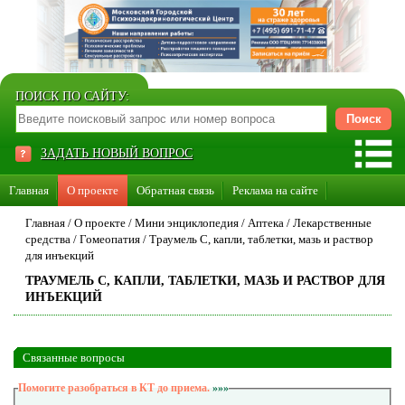
ПОИСК ПО САЙТУ:
ЗАДАТЬ НОВЫЙ ВОПРОС
Главная
О проекте
Обратная связь
Реклама на сайте
Стать консультантом нашего сайта
Главная
/
О проекте
/
Мини энциклопедия
/
Аптека
/
Лекарственные
средства
/
Гомеопатия
/
Траумель C, капли, таблетки, мазь и раствор
Суперакция «Каждому врачу свой сайт»
для инъекций
ТРАУМЕЛЬ C, КАПЛИ, ТАБЛЕТКИ, МАЗЬ И РАСТВОР ДЛЯ
ИНЪЕКЦИЙ
Связанные вопросы
Помогите разобраться в КТ до приема.
»»»