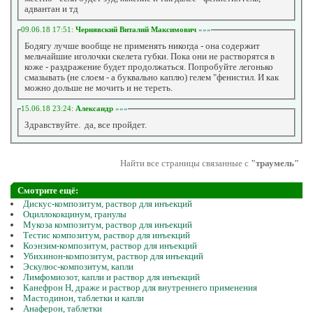
адвантан и тд
09.06.18 17:51:
Чернявский Виталий Максимович
»»»
Бодягу лучше вообще не применять никогда - она содержит
мельчайшие иголочки скелета губки. Пока они не растворятся в
коже - раздражение будет продолжаться. Попробуйте легонько
смазывать (не слоем - а буквально каплю) гелем "фенистил. И как
можно дольше не мочить и не тереть.
15.06.18 23:24:
Александр
»»»
Здравствуйте. да, все пройдет.
Найти все страницы связанные с
"траумель"
Смотрите ещё:
Дискус-композитум, раствор для инъекций
Оциллококцинум, гранулы
Мукоза композитум, раствор для инъекций
Тестис композитум, раствор для инъекций
Коэнзим-композитум, раствор для инъекций
Убихинон-композитум, раствор для инъекций
Эскулюс-композитум, капли
Лимфомиозот, капли и раствор для инъекций
Канефрон Н, драже и раствор для внутреннего применения
Мастодинон, таблетки и капли
Анаферон, таблетки