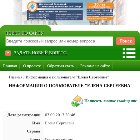
ПОИСК ПО САЙТУ:
ЗАДАТЬ НОВЫЙ ВОПРОС
Главная
О проекте
Обратная связь
Реклама на сайте
Стать консультантом нашего сайта
Главная
/
Информация о пользователе "Елена Сергеевна"
ИНФОРМАЦИЯ О ПОЛЬЗОВАТЕЛЕ "ЕЛЕНА СЕРГЕЕВНА"
Суперакция «Каждому врачу свой сайт»
Написать личное сообщение
Дата регистрации:
03.09.2013 20:46
Имя:
Елена Сергеевна
Страна:
Город:
Ростов-на-Дону