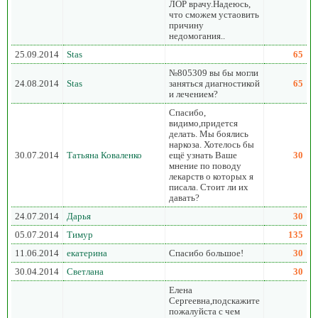
ЛОР врачу.Надеюсь,
что сможем устаовить
причину
недомогания..
25.09.2014
Stas
65
№805309 вы бы могли
24.08.2014
Stas
заняться диагностикой
65
и лечением?
Спасибо,
видимо,придется
делать. Мы боялись
наркоза. Хотелось бы
30.07.2014
Татьяна Коваленко
ещё узнать Ваше
30
мнение по поводу
лекарств о которых я
писала. Стоит ли их
давать?
24.07.2014
Дарья
30
05.07.2014
Тимур
135
11.06.2014
екатерина
Спасибо большое!
30
30.04.2014
Светлана
30
Елена
Сергеевна,подскажите
пожалуйста с чем