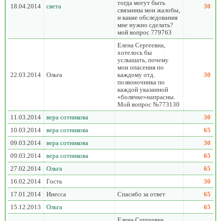
тогда могут быть
18.04.2014
света
30
связанны мои жалобы,
и какие обследования
мне нужно сделать?
мой вопрос 779763
Елена Сергеевна,
хотелось бы
услышать, почему
мои опасения по
22.03.2014
Ольга
каждому отд.
30
позвоночника по
каждой указанной
«болячке»напрасны.
Мой вопрос №773130
11.03.2014
вера сотникова
30
10.03.2014
вера сотникова
65
09.03.2014
вера сотникова
30
09.03.2014
вера сотникова
65
27.02.2014
Ольга
65
16.02.2014
Гость
30
17.01.2014
Инесса
Спасибо за ответ
65
15.12.2013
Ольга
65
Елена Сергеевна,