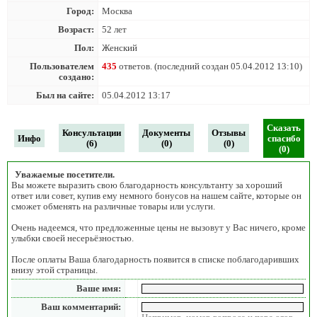
Город:
Москва
Возраст:
52 лет
Пол:
Женский
Пользователем
435
ответов. (последний создан 05.04.2012 13:10)
создано:
Был на сайте:
05.04.2012 13:17
Сказать
Консультации
Документы
Отзывы
Инфо
спасибо
(6)
(0)
(0)
(0)
Уважаемые посетители.
Вы можете выразить свою благодарность консультанту за хороший
ответ или совет, купив ему немного бонусов на нашем сайте, которые он
сможет обменять на различные товары или услуги.
Очень надеемся, что предложенные цены не вызовут у Вас ничего, кроме
улыбки своей несерьёзностью.
После оплаты Ваша благодарность появится в списке поблагодаривших
внизу этой страницы.
Ваше имя:
Ваш комментарий: