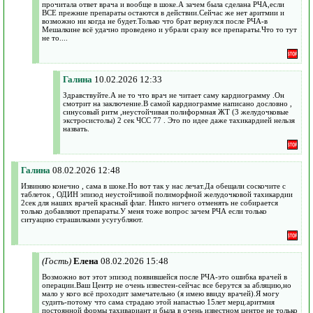
прочитала ответ врача и вообще в шоке.А зачем была сделана РЧА,если
ВСЕ прежние препараты остаются в действии.Сейчас же нет аритмии и
возможно ни когда не будет.Только что брат вернулся после РЧА-в
Мешалкине всё удачно проведено и убрали сразу все препараты.Что то тут
не то....
Галина
10.02.2026 12:33
Здравствуйте.А не то что врач не читает саму кардиограмму .Он
смотрит на заключение.В самой кардиограмме написано дословно ,
синусовый ритм ,неустойчивая полиформная ЖТ (3 желудочковые
экстросистолы) 2 сек ЧСС 77 . Это по идее даже тахикардией нельзя
назвать.
Галина
08.02.2026 12:48
Извиняю конечно , сама в шоке.Но вот так у нас лечат.Да обещали соскочите с
таблеток , ОДИН эпизод неустойчивой полиморфной желудочковой тахикардии
2сек для наших врачей красный флаг. Никто ничего отменять не собирается
только добавляют препараты.У меня тоже вопрос зачем РЧА если только
ситуацию страшилками усугубляют.
(Гость)
Елена
08.02.2026 15:48
Возможно вот этот эпизод появившейся после РЧА-это ошибка врачей в
операции.Ваш Центр не очень известен-сейчас все берутся за абляцию,но
мало у кого всё проходит замечательно (я имею ввиду врачей).Я могу
судить-потому что сама страдаю этой напастью 15лет мерц.аритмия
постоянной формы тахивариант и была в очень известном центре не только