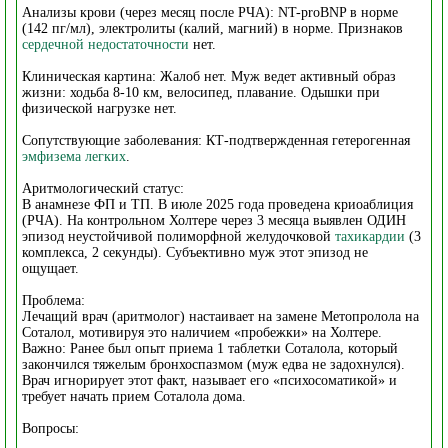
Анализы крови (через месяц после РЧА): NT-proBNP в норме
(142 пг/мл), электролиты (калий, магний) в норме. Признаков
сердечной недостаточности
нет.
Клиническая картина: Жалоб нет. Муж ведет активный образ
жизни: ходьба 8-10 км, велосипед, плавание. Одышки при
физической нагрузке нет.
Сопутствующие заболевания: КТ-подтвержденная гетерогенная
эмфизема легких
.
Аритмологический статус:
В анамнезе ФП и ТП. В июле 2025 года проведена криоаблиция
(РЧА). На контрольном Холтере через 3 месяца выявлен ОДИН
эпизод неустойчивой полиморфной желудочковой
тахикардии
(3
комплекса, 2 секунды). Субъективно муж этот эпизод не
ощущает.
Проблема:
Лечащий врач (аритмолог) настаивает на замене Метопролола на
Соталол, мотивируя это наличием «пробежки» на Холтере.
Важно: Ранее был опыт приема 1 таблетки Соталола, который
закончился тяжелым бронхоспазмом (муж едва не задохнулся).
Врач игнорирует этот факт, называет его «психосоматикой» и
требует начать прием Соталола дома.
Вопросы: