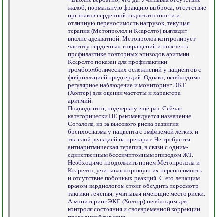
жалоб, нормальную фракцию выброса, отсутствие
признаков сердечной недостаточности и
отличную переносимость нагрузок, текущая
терапия (Метопролол и Ксарелто) выглядит
вполне адекватной. Метопролол контролирует
частоту сердечных сокращений и полезен в
профилактике повторных эпизодов аритмии.
Ксарелто показан для профилактики
тромбоэмболических осложнений у пациентов с
фибрилляцией предсердий. Однако, необходимо
регулярное наблюдение и мониторинг ЭКГ
(Холтер) для оценки частоты и характера
аритмий.
Подводя итог, подчеркну ещё раз. Сейчас
категорически НЕ рекомендуется назначение
Соталола, из-за высокого риска развития
бронхоспазма у пациента с эмфиземой легких и
тяжелой реакцией на препарат. Не требуется
антиаритмическая терапия, в связи с одним-
единственным бессимптомным эпизодом ЖТ.
Необходимо продолжить прием Метопролола и
Ксарелто, учитывая хорошую их переносимость
и отсутствие побочных реакций. С его лечащим
врачом-кардиологом стоит обсудить пересмотр
тактики лечения, учитывая имеющие место риски.
А мониторинг ЭКГ (Холтер) необходим для
контроля состояния и своевременной коррекции
проводимой терапии.