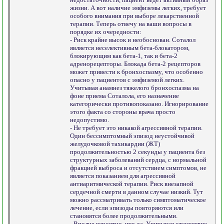
жизни. А вот наличие эмфиземы легких, требует
особого внимания при выборе лекарственной
терапии. Теперь отвечу на ваши вопросы в
порядке их очередности:
- Риск крайне высок и необоснован. Соталол
является неселективным бета-блокатором,
блокирующим как бета-1, так и бета-2
адренорецепторы. Блокада бета-2 рецепторов
может привести к бронхоспазму, что особенно
опасно у пациентов с эмфиземой легких.
Учитывая анамнез тяжелого бронхоспазма на
фоне приема Соталола, его назначение
категорически противопоказано. Игнорирование
этого факта со стороны врача просто
недопустимо.
- Не требует это никакой агрессивной терапии.
Один бессимптомный эпизод неустойчивой
желудочковой тахикардии (ЖТ)
продолжительностью 2 секунды у пациента без
структурных заболеваний сердца, с нормальной
фракцией выброса и отсутствием симптомов, не
является показанием для агрессивной
антиаритмической терапии. Риск внезапной
сердечной смерти в данном случае низкий. Тут
можно рассматривать только симптоматическое
лечение, если эпизоды повторяются или
становятся более продолжительными.
- Вполне вероятно, что да. Учитывая отсутствие