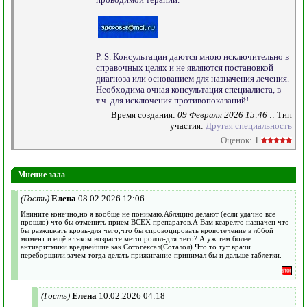
P. S. Консультации даются мною исключительно в
справочных целях и не являются постановкой
диагноза или основанием для назначения лечения.
Необходима очная консультация специалиста, в
т.ч. для исключения противопоказаний!
Время создания:
09 Февраля 2026 15:46
:: Тип
участия:
Другая специальность
Оценок:
1
Мнение зала
(Гость)
Елена
08.02.2026 12:06
Ивините конечно,но я вообще не понимаю.Абляцию делают (если удачно всё
прошло) что бы отменить прием ВСЕХ препаратов.А Вам ксарелто назначен что
бы разжижать кровь-для чего,что бы спровоцировать кровотечение в лббой
момент и ещё в таком возрасте.метопролол-для чего? А уж тем более
антиаритмики вреднейшие как Сотогексал(Соталол).Что то тут врачи
переборщили.зачем тогда делать прижигание-принимал бы и дальше таблетки.
(Гость)
Елена
10.02.2026 04:18