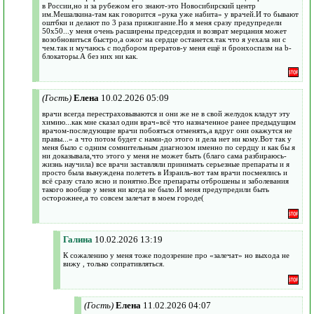
в России,но и за рубежом его знают-это Новосибирский центр
им.Мешалкина-там как говорится «рука уже набита» у врачей.И то бывают
оштбки и делают по 3 раза прижигание.Но я меня сразу предупредели
50х50...у меня очень расширены предсердия и возврат мерцания может
возобновиться быстро,а ожог на сердце останется.так что я уехала ни с
чем.так и мучаюсь с подбором прератов-у меня ещё и бронхоспазм на b-
блокаторы.А без них ни как.
(Гость)
Елена
10.02.2026 05:09
врачи всегда перестраховываются и они же не в свой желудок кладут эту
химию...как мне сказал один врач«всё что назначенное ранее предыдущим
врачом-последующие врачи побояться отменять,а вдруг они окажутся не
правы...» а что потом будет с нами-до этого и дела нет ни кому.Вот так у
меня было с одним сомнительным диагнозом именно по сердцу и как бы я
ни доказывала,что этого у меня не может быть (благо сама разбираюсь-
жизнь научила) все врачи заставляли принимать серьезные препараты и я
просто была вынуждена полететь в Израиль-вот там врачи посмеялись и
всё сразу стало ясно и понятно.Все препараты отброшены и заболевания
такого вообще у меня ни когда не было.И меня предупредили быть
осторожнее,а то совсем залечат в моем городе(
Галина
10.02.2026 13:19
К сожалению у меня тоже подозрение про «залечат» но выхода не
вижу , только сопративляться.
(Гость)
Елена
11.02.2026 04:07