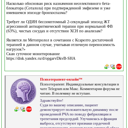
Насколько обоснован риск назначения неселективного бета-
блокатора (Соталола) при подтвержденной эмфиземе и уже
имевшемся эпизоде бронхоспазма?
Требует ли ОДИН бессимптомный 2-секундный эпизод ЖТ
агрессивной антиаритмической терапии при нормальной ФВ
(63%), чистых сосудах и отсутствии ХСН по анализам?
Является ли Метопролол в сочетании с Ксарелто достаточной
терапией в данном случае, учитывая отличную переносимость
нагрузок?»
Скан суточное монитирование
https://disk.yandex.ru/d/opgarvDkvB-SHA
Психотерапевт-онлайн™
Психотерапевт. Индивидуальные консультации в
чате Telegram или Макс. Комментарии форума не
читаю. В полемику не вступаю.
Здравствуйте!
Судя по вашему описанию, пациент
демонстрирует положительную динамику после
проведенной РЧА по поводу фибрилляции и
трепетания предсердий. Улучшилась и фракция
выброса, отсутствуют признаки сердечной
недостаточности, пациент ведет активный образ