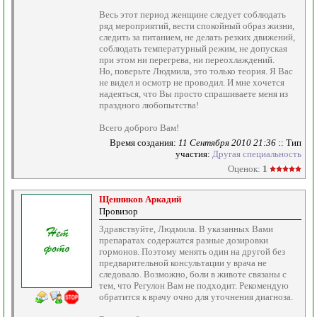
Весь этот период женщине следует соблюдать
ряд мероприятий, вести спокойный образ жизни,
следить за питанием, не делать резких движений,
соблюдать температурный режим, не допуская
при этом ни перегрева, ни переохлаждений.
Но, поверьте Людмила, это только теория. Я Вас
не видел и осмотр не проводил. И мне хочется
надеяться, что Вы просто спрашиваете меня из
праздного любопытства!
Всего доброго Вам!
Время создания:
11 Сентября 2010 21:36
:: Тип
участия:
Другая специальность
Оценок:
1
Щенников Аркадий
Провизор
Здравствуйте, Людмила. В указанных Вами
препаратах содержатся разные дозировки
гормонов. Поэтому менять один на другой без
предварительной консультации у врача не
следовало. Возможно, боли в животе связаны с
тем, что Регулон Вам не подходит. Рекомендую
обратится к врачу очно для уточнения диагноза.