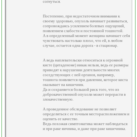
согнуться.
Постепенно, при недостаточном внимании к
своему здоровью, опухоль начинает развиваться,
сопровождаясь усилением болевых ощущений,
появлением слабости и постоянной тошнотой.
А в определенный момент женщина начинает себя
чувствовать настолько плохо, что ей, в любом
случае, остается одна дорога - в стационар.
А ведь наплевательски относиться к огромной
кисте (цитаденоме) никак нельзя, ведь ее размеры
приводят к нарушении деятельности многих
соседствующих с ней органов, например,
тошнота появляется при давлении, которое киста
оказывает на кишечник.
Да и сохраняется большой риск того, что из
доброкачественной опухоли может перерасти в
злокачественную.
А проведенное обследование не позволяет
определиться с ее точным месторасположением и
оценить ее качество.
Ведь похожая симптоматика может наблюдаться
и при раке яичника, и даже при раке кишечника.