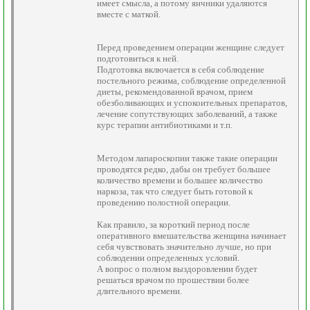
имеет смысла, а потому яичники удаляются
вместе с маткой.
Перед проведением операции женщине следует
подготовиться к ней.
Подготовка включается в себя соблюдение
постельного режима, соблюдение определенной
диеты, рекомендованной врачом, прием
обезболивающих и успокоительных препаратов,
лечение сопутствующих заболеваний, а также
курс терапии антибиотиками и т.п.
Методом лапароскопии также такие операции
проводятся редко, дабы он требует большее
количество времени и большее количество
наркоза, так что следует быть готовой к
проведению полостной операции.
Как правило, за короткий период после
оперативного вмешательства женщина начинает
себя чувствовать значительно лучше, но при
соблюдении определенных условий.
А вопрос о полном выздоровлении будет
решаться врачом по прошествии более
длительного времени.