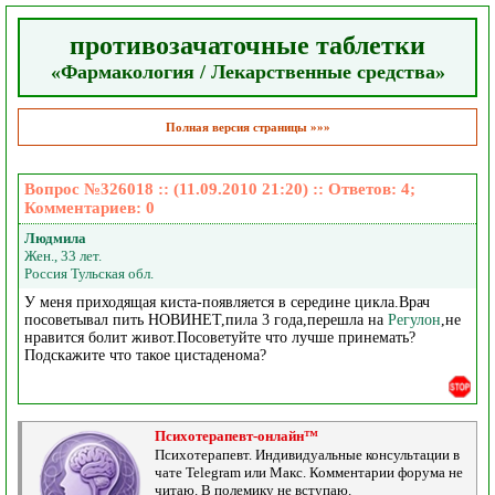
противозачаточные таблетки
«Фармакология / Лекарственные средства»
Полная версия страницы »»»
Вопрос №326018 :: (11.09.2010 21:20) :: Ответов:
4
;
Комментариев:
0
Людмила
Жен., 33 лет.
Россия Тульская обл.
У меня приходящая киста-появляется в середине цикла.Врач
посоветывал пить НОВИНЕТ,пила 3 года,перешла на
Регулон
,не
нравится болит живот.Посоветуйте что лучше принемать?
Подскажите что такое цистаденома?
Психотерапевт-онлайн™
Психотерапевт. Индивидуальные консультации в
чате Telegram или Макс. Комментарии форума не
читаю. В полемику не вступаю.