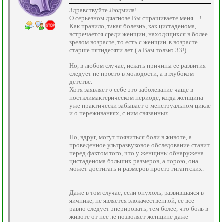
Здравствуйте Людмила!
О серьезном диагнозе Вы спрашиваете меня... !
Как правило, такая болезнь, как цистаденома,
встречается среди женщин, находящихся в более
зрелом возрасте, то есть с женщин, в возрасте
старше пятидесяти лет ( а Вам только 33!).
Но, в любом случае, искать причины ее развития
следует не просто в молодости, а в глубоком
детстве.
Хотя заявляет о себе это заболевание чаще в
постклимактерическом периоде, когда женщина
уже практически забывает о менструальном цикле
и о переживаниях, с ним связанных.
Но, вдруг, могут появиться боли в животе, а
проведенное ультразвуковое обследование ставит
перед фактом того, что у женщины обнаружена
цистаденома больших размеров, а порою, она
может достигать и размеров просто гигантских.
Даже в том случае, если опухоль, развившаяся в
яичнике, не является злокачественной, ее все
равно следует оперировать, тем более, что боль в
животе от нее не позволяет женщине даже