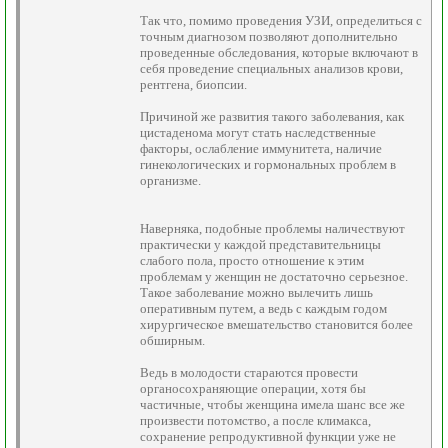
Так что, помимо проведения УЗИ, определиться с
точным диагнозом позволяют дополнительно
проведенные обследования, которые включают в
себя проведение специальных анализов крови,
рентгена, биопсии.
Причиной же развития такого заболевания, как
цистаденома могут стать наследственные
факторы, ослабление иммунитета, наличие
гинекологических и гормональных проблем в
организме.
Наверняка, подобные проблемы наличествуют
практически у каждой представительницы
слабого пола, просто отношение к этим
проблемам у женщин не достаточно серьезное.
Такое заболевание можно вылечить лишь
оперативным путем, а ведь с каждым годом
хирургическое вмешательство становится более
обширным.
Ведь в молодости стараются провести
органосохраняющие операции, хотя бы
частичные, чтобы женщина имела шанс все же
произвести потомство, а после климакса,
сохранение репродуктивной функции уже не