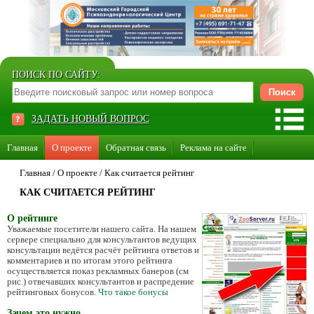
ПОИСК ПО САЙТУ:
ЗАДАТЬ НОВЫЙ ВОПРОС
Главная
О проекте
Обратная связь
Реклама на сайте
Стать консультантом нашего сайта
Главная
/
О проекте
/
Как считается рейтинг
КАК СЧИТАЕТСЯ РЕЙТИНГ
Суперакция «Каждому врачу свой сайт»
О рейтинге
Уважаемые посетители нашего сайта. На нашем
сервере специально для консультантов ведущих
консультации ведётся расчёт рейтинга ответов и
комментариев и по итогам этого рейтинга
осуществляется показ рекламных банеров (см
рис.) отвечавших консультантов и распредение
рейтинговых бонусов.
Что такое бонусы
Зачем это нужно