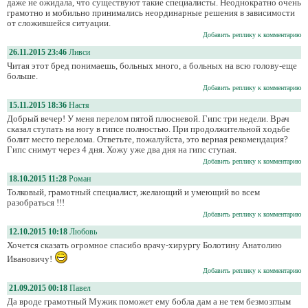
даже не ожидала, что существуют такие специалисты. Неоднократно очень
грамотно и мобильно принимались неординарные решения в зависимости
от сложившейся ситуации.
Добавить реплику к комментарию
26.11.2015 23:46
Ливси
Читая этот бред понимаешь, больных много, а больных на всю голову-еще
больше.
Добавить реплику к комментарию
15.11.2015 18:36
Настя
Добрый вечер! У меня перелом пятой плюсневой. Гипс три недели. Врач
сказал ступать на ногу в гипсе полностью. При продолжительной ходьбе
болит место перелома. Ответьте, пожалуйста, это верная рекомендация?
Гипс снимут через 4 дня. Хожу уже два дня на гипс ступая.
Добавить реплику к комментарию
18.10.2015 11:28
Роман
Толковый, грамотный специалист, желающий и умеющий во всем
разобраться !!!
Добавить реплику к комментарию
12.10.2015 10:18
Любовь
Хочется сказать огромное спасибо врачу-хирургу Болотину Анатолию
Ивановичу!
Добавить реплику к комментарию
21.09.2015 00:18
Павел
Да вроде грамотный Мужик поможет ему бобла дам а не тем безмозглым