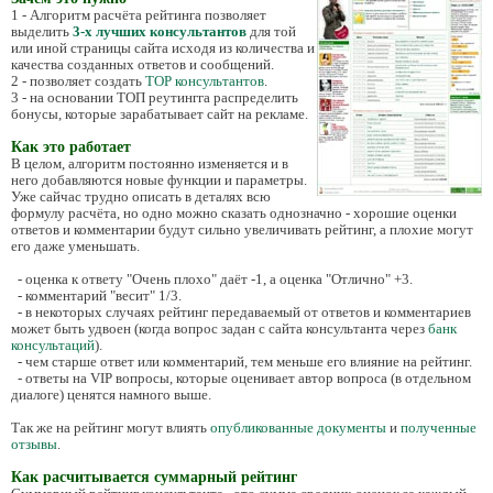
1 - Алгоритм расчёта рейтинга позволяет
выделить
3
-х лучших консультантов
для той
или иной страницы сайта исходя из количества и
качества созданных ответов и сообщений.
2 - позволяет создать
TOP консультантов
.
3 - на основании ТОП реутингга распределить
бонусы, которые зарабатывает сайт на рекламе.
Как это работает
В целом, алгоритм постоянно изменяется и в
него добавляются новые функции и параметры.
Уже сайчас трудно описать в деталях всю
формулу расчёта, но одно можно сказать однозначно - хорошие оценки
ответов и комментарии будут сильно увеличивать рейтинг, а плохие могут
его даже уменьшать.
- оценка к ответу "Очень плохо" даёт -1, а оценка "Отлично" +3.
- комментарий "весит" 1/3.
- в некоторых случаях рейтинг передаваемый от ответов и комментариев
может быть удвоен (когда вопрос задан с сайта консультанта через
банк
консультаций
).
- чем старше ответ или комментарий, тем меньше его влияние на рейтинг.
- ответы на VIP вопросы, которые оценивает автор вопроса (в отдельном
диалоге) ценятся намного выше.
Так же на рейтинг могут влиять
опубликованные документы
и
полученные
отзывы
.
Как расчитывается суммарный рейтинг