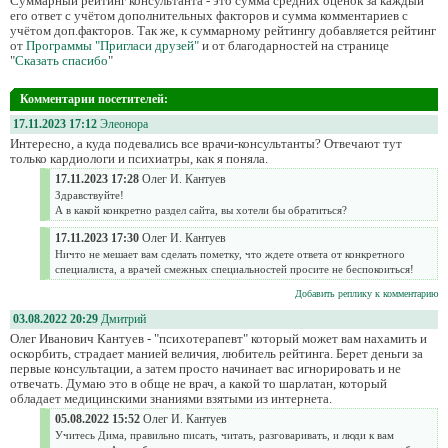
Суммарный рейтинг консультанта - это сумма средних оценок за каждый
его ответ с учётом дополнительных факторов и сумма комментариев с
учётом доп.факторов. Так же, к суммарному рейтингу добавляется рейтинг
от
Программы "Пригласи друзей"
и от благодарностей на странице
"
Сказать спасибо
"
Комментарии посетителей:
17.11.2023 17:12
Элеонора
Интересно, а куда подевались все врачи-консультанты? Отвечают тут
только кардиологи и психиатры, как я поняла.
17.11.2023 17:28
Олег И. Кантуев
Здравствуйте!
А в какой конкретно раздел сайта, вы хотели бы обратиться?
17.11.2023 17:30
Олег И. Кантуев
Ничто не мешает вам сделать пометку, что ждете ответа от конкретного
специалиста, а врачей смежных специальностей просите не беспокоиться!
Добавить реплику к комментарию
03.08.2022 20:29
Дмитрий
Олег Иванович Кантуев - "психотерапевт" который может вам нахамить и
оскорбить, страдает манией величия, любитель рейтинга. Берет деньги за
первые консультации, а затем просто начинает вас игнорировать и не
отвечать. Думаю это в обще не врач, а какой то шарлатан, который
обладает медицинскими знаниями взятыми из интернета.
05.08.2022 15:52
Олег И. Кантуев
Учитесь Дима, правильно писать, читать, разговаривать, и люди к вам