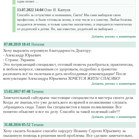
один помет ...
13.07.2022 14:04
Олег И. Кантуев
Спасибо за сочувствие и понимание, Света! Мы сами выбирали свою
профессию, и были готовы ко всему, в том числе и к хамству. Любая болезнь
поддается лечению, и только хамство неизлечимо, и передается генетически
от родителей к детям. Но, как известно, родителей не выбирают ...
Добавить реплику к комментарию
07.08.2019 18:41
Наталия
Хочу выразить огромную благодарность Доктору:
- Александр Юрьевич
- Страна: Украина
Это потрясающий специалист, готовый помочь разобраться, практически,
в любом вопросе, связанным со здоровьем, подробно и грамотно
разложить всё по полочкам и дать необходимые рекомендации! После
консультации Александра Юрьевича ХОЧЕТСЯ ЖИТЬ! СПАСИБО!
Добавить реплику к комментарию
15.02.2017 07:48
Татьяна
Замечательный сайт,врачи -настоящие специалисты и мастера своего дела.
Когда ,не знаешь,что уже делать,кого из врачей в поликлинике слушать
,обращаюсь сюда. Таких бы специалистов в наши поликлиники. Все
понятно обьяснят и все по делу. Спасибо за такой полезный сайт!!!
Добавить реплику к комментарию
31.08.2016 05:52
Татьяна
Хочу сказать большое спасибо хирургу Ножину Сергею Юрьевичу за
оказанную помощь в решении моей проблемы. Все сделано замечательно,