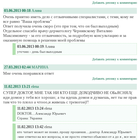
Добавить реплику к комментарию
03.06.2013 00:18
Алина
Очень приятно иметь дело с отзывчивыми специалистами, с теми, кому не
все равно "Ваша проблема"
Ответ получила очень скоро (это при том, что он был выходным)
Отдельное спасибо врачу-дерматологу Чернявскому Виталию
Максимовичу - за его отзывчивость, за подробную консультацию и за
оказанную помощь в решении моей проблемы
03.06.2013 00:19
Алина
уточню - день был выходным
Добавить реплику к комментарию
27.03.2013 02:44
МАРИНА
Мне очень понравился ответ
Добавить реплику к комментарию
11.02.2013 13:21
elena
СУПЕР ДОКТОР, МНЕ ТАК НИ КТО ЕЩЕ ДОХОДЧИВО НЕ ОБьЯСНЯЛ(
иди домои у тебя все хорошо; а ты идешь домои и думаешь, нет ты не прав
там что то плохо а чтооо,и живешь с тревогои)!!
11.02.2013 13:24
elena
DOKTOR....Александр Юрьевич
Страна: Украина
11.02.2013 13:42
elena
кто читает может не понял..прошу прошения....доктор Александр Юрьевич
-мне ответил на все вопросы, и не просто ответил обьяснил от а до я , все мои