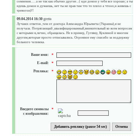
сомнения......а не так как обычно другие...( иди домои у тебя все хорошо; а ты
идешь домои и думаешь, нет ты не прав там что то плохо а чтооо,и живешь с
тревогои)!!
09.04.2014 16:30
gretta
Лучших ответов ,чем от доктора Александра Юрьевича (Украина),я не
получала. Потрясающий ,квалифицированный,внимательный ко всем вопросам
с которыми я,лично, обращалась. Не в пример, Гугляну, Куклиной и многим
другим,которые просто отписывались. Огромное ему спасибо за поддержку
больного человека.
Ваше имя:
*
E-mail:
*
Реплика:
*
Введите символы
*
с изображения: