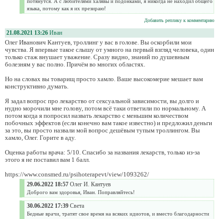
потянутся. А с любителями халявы и подонками, я никогда не находил общего
языка, потому как я их презираю!
Добавить реплику к комментарию
21.08.2021 13:26
Иван
Олег Иванович Кантуев, троллинг у вас в голове. Вы оскорбили мои
чувства. Я впервые такое слышу от умного на первый взгляд человека, один
только стаж внушает уважение. Сразу видно, знаний по душевным
болезням у вас полно. Причём во многих областях.
Но на словах вы товарищ просто хамло. Ваше высокомерие мешает вам
конструктивно думать.
Я задал вопрос про лекарство от сексуальной зависимости, вы долго и
нудно морочили мне голову, потом всё таки ответили по нормальному. А
потом когда я попросил назвать лекарство с меньшим количеством
побочных эффектов (если конечно вам такое известно) и предложил деньги
за это, вы просто назвали мой вопрос дешёвым тупым троллингом. Вы
хамло, Олег. Горите в аду.
Оценка работы врача: 5/10. Спасибо за названия лекарств, только из-за
этого я не поставил вам 1 балл.
https://www.consmed.ru/psihoterapevt/view/1093262/
29.06.2022 18:57
Олег И. Кантуев
Доброго вам здоровья, Иван. Поправляйтесь!
30.06.2022 17:39
Света
Бедные врачи, тратят свое время на всяких идиотов, и вместо благодарности