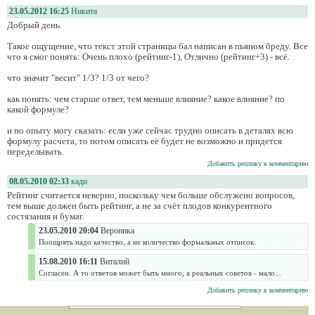
23.05.2012 16:25
Никита
Добрый день.
Такое ощущение, что текст этой страницы бал написан в пьяном бреду. Все
что я смог понять: Очень плохо (рейтинг-1), Отлично (рейтинг+3) - всё.
что значит "весит" 1/3? 1/3 от чего?
как понять: чем старше ответ, тем меньше влияние? какое влияние? по
какой формуле?
и по опыту могу сказать: если уже сейчас трудно описать в деталях всю
формулу расчета, то потом описать её будет не возможно и придется
переделывать.
Добавить реплику к комментарию
08.05.2010 02:33
кади
Рейтинг считается неверно, поскольку чем больше обслужено вопросов,
тем выше должен быть рейтинг, а не за счёт плодов конкурентного
состязания и бумаг.
23.05.2010 20:04
Вероника
Поощрять надо качество, а не количество формальных отписок.
15.08.2010 16:11
Виталий
Согласен. А то ответов может быть много, а реальных советов - мало...
Добавить реплику к комментарию