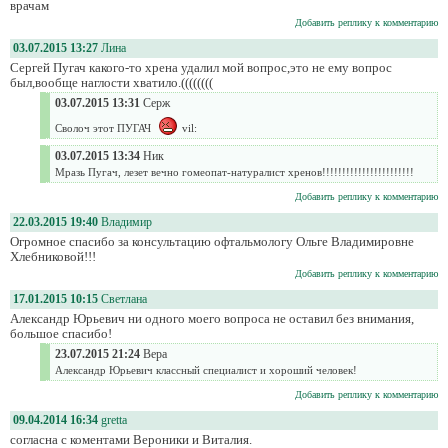
врачам
Добавить реплику к комментарию
03.07.2015 13:27
Лина
Сергей Пугач какого-то хрена удалил мой вопрос,это не ему вопрос
был,вообще наглости хватило.((((((((
03.07.2015 13:31
Серж
Сволоч этот ПУГАЧ
vil:
03.07.2015 13:34
Ник
Мразь Пугач, лезет вечно гомеопат-натуралист хренов!!!!!!!!!!!!!!!!!!!!!!!
Добавить реплику к комментарию
22.03.2015 19:40
Владимир
Огромное спасибо за консультацию офтальмологу Ольге Владимировне
Хлебниковой!!!
Добавить реплику к комментарию
17.01.2015 10:15
Светлана
Александр Юрьевич ни одного моего вопроса не оставил без внимания,
большое спасибо!
23.07.2015 21:24
Вера
Александр Юрьевич классный специалист и хороший человек!
Добавить реплику к комментарию
09.04.2014 16:34
gretta
согласна с коментами Вероники и Виталия.