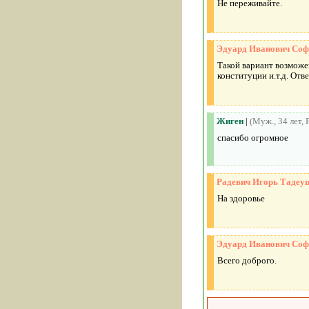
Не переживайте.
Эдуард Иванович Соф
Такой вариант возможе
конституции и.т.д. Отв
Жиген
|
(Муж., 34 лет, 
спасибо огромное
Радевич Игорь Тадеу
На здоровье
Эдуард Иванович Соф
Всего доброго.