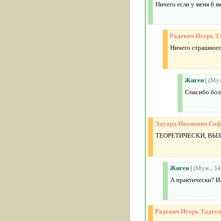
Ничего если у меня 6 м
Радевич Игорь Т
Ничего страшного
Жиген
|
(Муж
Спасибо бол
Эдуард Иванович Соф
ТЕОРЕТИЧЕСКИ, ВЫЗ
Жиген
|
(Муж., 34
А практически? И
Радевич Игорь Тадеу