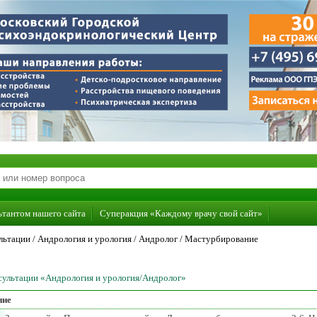
ьтантом нашего сайта
Суперакция «Каждому врачу свой сайт»
льтации /
Андрология и урология
/
Андролог
/
Мастурбирование
нсультации «Андрология и урология/Андролог»
ние