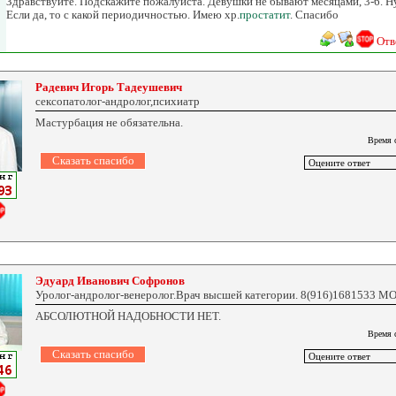
Здравствуйте. Подскажите пожалуйста. Девушки не бывают месяцами, 3-6. 
Если да, то с какой периодичностью. Имею хр.
простатит
. Спасибо
Отв
Радевич Игорь Тадеушевич
сексопатолог-андролог,психиатр
Мастурбация не обязательна.
Время 
Эдуард Иванович Софронов
Уролог-андролог-венеролог.Врач высшей категории. 8(916)1681533 
АБСОЛЮТНОЙ НАДОБНОСТИ НЕТ.
Время 