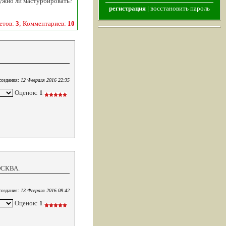
Нужно ли мастурбировать?
регистрация
|
восстановить пароль
етов:
3
; Комментариев:
10
создания:
12 Февраля 2016 22:35
Оценок:
1
МОСКВА.
создания:
13 Февраля 2016 08:42
Оценок:
1