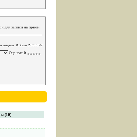
он для записи на прием:
я создания:
05 Июля 2016 18:42
Оценок:
0
ы (10)