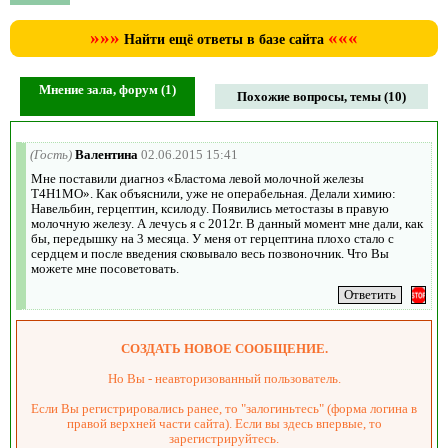
»»»
«««
Найти ещё ответы в базе сайта
Мнение зала, форум (1)
Похожие вопросы, темы (10)
(Гость)
Валентина
02.06.2015 15:41
Мне поставили диагноз «Бластома левой молочной железы
Т4Н1МО». Как объяснили, уже не операбельная. Делали химию:
Навельбин, герцептин, ксилоду. Появились метостазы в правую
молочную железу. А лечусь я с 2012г. В данный момент мне дали, как
бы, передышку на 3 месяца. У меня от герцептина плохо стало с
сердцем и после введения сковывало весь позвоночник. Что Вы
можете мне посоветовать.
СОЗДАТЬ НОВОЕ СООБЩЕНИЕ.
Но Вы - неавторизованный пользователь.
Если Вы регистрировались ранее, то "залогиньтесь" (форма логина в
правой верхней части сайта). Если вы здесь впервые, то
зарегистрируйтесь.