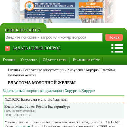
ПОИСК ПО САЙТУ:
ЗАДАТЬ НОВЫЙ ВОПРОС
Главная
О проекте
Обратная связь
Реклама на сайте
Стать консультантом нашего сайта
Главная
/ Бесплатные консультации /
Хирургия
/
Хирург
/
Бластома
молочной железы
Суперакция «Каждому врачу свой сайт»
БЛАСТОМА МОЛОЧНОЙ ЖЕЛЕЗЫ
Задать новый вопрос в консультации «Хирургия/Хирург»
№216262
Бластома молочной железы
Елена
Жен., 52 лет. Россия Екатеринбург
Гость (не зарегистрирован)
18.01.2010 13:31
У меня было заболевание блостома лев. мол. железы, диагноз T3 N1a M0.
Размер
опухоли
3,5 см. Провели мастектомию по мадену в 2008 году.