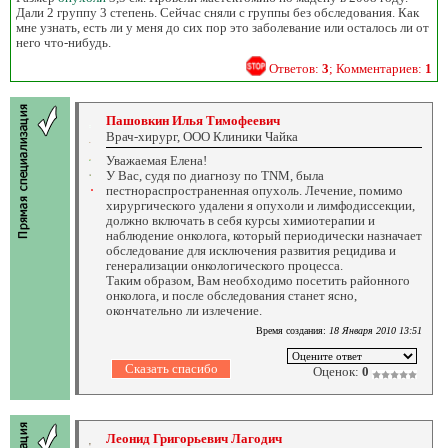
Дали 2 группу 3 степень. Сейчас сняли с группы без обследования. Как
мне узнать, есть ли у меня до сих пор это заболевание или осталось ли от
него что-нибудь.
Ответов:
3
; Комментариев:
1
Пашовкин Илья Тимофеевич
Врач-хирург, ООО Клиники Чайка
Уважаемая Елена!
У Вас, судя по диагнозу по TNM, была
пестнораспространенная опухоль. Лечение, помимо
хирургического удалени я опухоли и лимфодиссекции,
должно включать в себя курсы химиотерапии и
наблюдение онколога, который периодически назначает
обследование для исключения развития рецидива и
генерализации онкологического процесса.
Таким образом, Вам необходимо посетить районного
онколога, и после обследования станет ясно,
окончательно ли излечение.
Время создания:
18 Января 2010 13:51
Оценок:
0
Леонид Григорьевич Лагодич