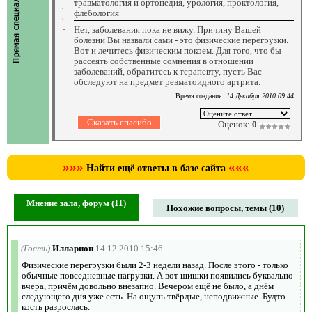
травматология и ортопедия, урология, проктология,
флебология
Нет, заболевания пока не вижу. Причину Вашей
болезни Вы назвали сами - это физические перегрузки.
Вот и лечитесь физическим покоем. Для того, что бы
рассеять собственные сомнения в отношении
заболеваний, обратитесь к терапевту, пусть Вас
обследуют на предмет ревматоидного артрита.
Время создания:
14 Декабря 2010 09:44
Оценок:
0
»»»
«««
Найти ещё ответы в базе сайта
Мнение зала, форум (11)
Похожие вопросы, темы (10)
(Гость)
Илларион
14.12.2010 15:46
Физические перегрузки были 2-3 недели назад. После этого - только
обычные повседневные нагрузки. А вот шишки появились буквально
вчера, причём довольно внезапно. Вечером ещё не было, а днём
следующего дня уже есть. На ощупь твёрдые, неподвижные. Будто
кость разрослась.