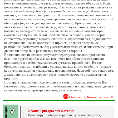
боли в проксимальных суставах указательных пальцев обеих рук. Боли
появляются только под нагрузками, обычно если нагрузка направлена на
указательный палец сбоку (со стороны большого пальца). Думал, что-то
потянул, но уже месяц не проходит. Кроме того, заметил, что появились
небольшие (около 6-7 мм в диаметре) шишки на головках пястных кистей
обеих рук (надеюсь, дал правильное название). Проще говоря, за
«костяшкой» указательного пальца, то есть чуть ближе к запястью и
большому пальцу от сустава. Больше всего «шишки» заметны при
сжатии рук в кулак. На левой - больше, чем на правой, что примерно
соответствует разнице в болезненности. Покраснения нет, подвижность
не ограничена. Также болезненно (причём, больше) предельное
разгибание (самостоятельное) указательных пальцев, и ещё сильнее - при
движении предельно разогнутых пальцев в стороны.
Возможно, это не столько результат перегрузки, сколько проявление
какой-то другой проблемы, так как нечто подобное (но без шишек)
происходит и с плюснефаланговым суставом правой ноги. Но там
болезненность при сгибании с усилием пальца вниз и особенно - вправо
(к другим пальцам) и уменьшение подвижности. На левой ноге такого нет.
Делал рентген, анализ крови - всё в порядке, врачи не смогли выявить
причину.
Постарался как можно полнее описать свои проблемы, возможно Вы
сможете предположить какие-то заболевания и порекомендовать сделать
какие-то анализы, проверки или подсказать лечение...
Ответов:
1
; Комментариев:
11
Леонид Григорьевич Лагодич
Врач-хирург, общая хирургия, детская хирургия,