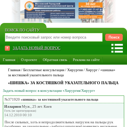
ПОИСК ПО САЙТУ:
ЗАДАТЬ НОВЫЙ ВОПРОС
Главная
О проекте
Обратная связь
Реклама на сайте
Стать консультантом нашего сайта
Главная
/ Бесплатные консультации /
Хирургия
/
Хирург
/
«шишка»
за костяшкой указательного пальца
Суперакция «Каждому врачу свой сайт»
«ШИШКА» ЗА КОСТЯШКОЙ УКАЗАТЕЛЬНОГО ПАЛЬЦА
Задать новый вопрос в консультации «Хирургия/Хирург»
№371920
«шишка» за костяшкой указательного пальца
Илларион
Муж., 25 лет. Киев
Гость (не зарегистрирован)
14.12.2010 00:10
После сильных, хоть и непродолжительных нагрузок на пальцы рук
(особенно, на указательные - работал шпателем) появились несильные