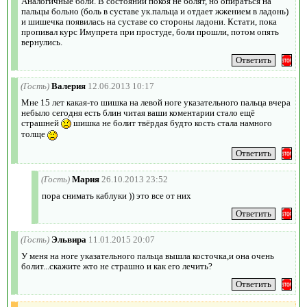
Аналогичные боли. В состоянии покоя не болят, но опираться на
пальцы больно (боль в суставе ук.пальца и отдает жжением в ладонь)
и шишечка появилась на суставе со стороны ладони. Кстати, пока
пропивал курс Имупрета при простуде, боли прошли, потом опять
вернулись.
(Гость)
Валерия
12.06.2013 10:17
Мне 15 лет какая-то шишка на левой ноге указательного пальца вчера
небыло сегодня есть блин читая ваши коментарии стало ещё
страшней
шишка не болит твёрдая будто кость стала намного
толще
(Гость)
Мария
26.10.2013 23:52
пора снимать каблуки )) это все от них
(Гость)
Эльвира
11.01.2015 20:07
У меня на ноге указательного пальца вышла косточка,и она очень
болит...скажите жто не страшно и как его лечить?