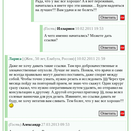
Рада, что у вас все хорошо! А я вот переживаю,
начиталась в инете про эти шишки.... Будем надеяться
на лучшее!!! Вам удачи и не болеть!!!
(Гость)
Илларион
10.02.2011 19:53
А чего именно начитались? Можете дать
ссылки?
Лариса
|
(Жен., 50 лет, Елабуга, Россия)
|
10.02.2011 21:59
Даже не хочу давать такие ссылки. Там про доброкачественные и
злокачественные опухоли. Лучше не знать. Поняла, что врачи и сами
не всегда правильно могут диагноз поставить, даже спорят между
собой. Чтобы точно узнать, нужно резать и исследовать )))) Через три
месяца пойду на повторный прием, не знаю что скажут. Один хирург
сразу сказал, что нужно оперативным путем удалять, но отправил на
консультацию к другому. А другой отсрочил приговор ))), пока велел
солевые ванночки для рук делать. Извините, но ссылки давать не
буду, не хочу негатив вам сливать. Тем более, что у вас все хорошо!!!
(Гость)
Александр
27.03.2013 09:53