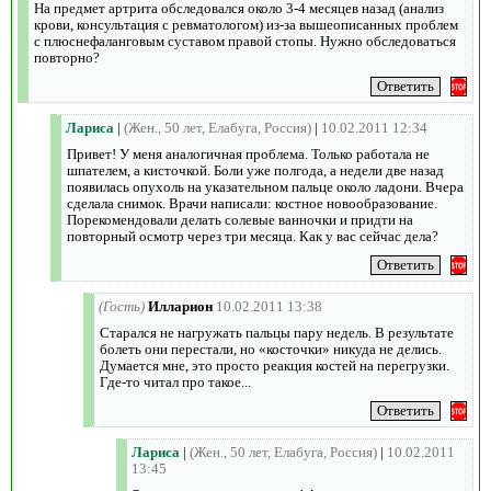
На предмет артрита обследовался около 3-4 месяцев назад (анализ
крови, консультация с ревматологом) из-за вышеописанных проблем
с плюснефаланговым суставом правой стопы. Нужно обследоваться
повторно?
Лариса
|
(Жен., 50 лет, Елабуга, Россия)
|
10.02.2011 12:34
Привет! У меня аналогичная проблема. Только работала не
шпателем, а кисточкой. Боли уже полгода, а недели две назад
появилась опухоль на указательном пальце около ладони. Вчера
сделала снимок. Врачи написали: костное новообразование.
Порекомендовали делать солевые ванночки и придти на
повторный осмотр через три месяца. Как у вас сейчас дела?
(Гость)
Илларион
10.02.2011 13:38
Старался не нагружать пальцы пару недель. В результате
болеть они перестали, но «косточки» никуда не делись.
Думается мне, это просто реакция костей на перегрузки.
Где-то читал про такое...
Лариса
|
(Жен., 50 лет, Елабуга, Россия)
|
10.02.2011
13:45