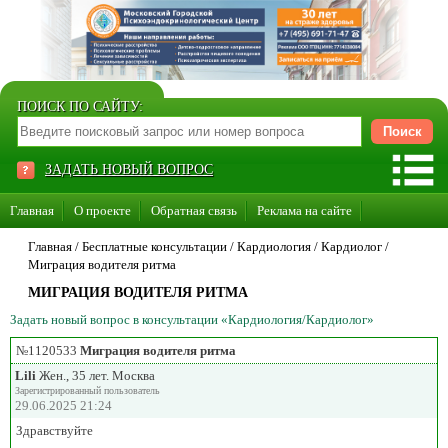
ПОИСК ПО САЙТУ:
ЗАДАТЬ НОВЫЙ ВОПРОС
Главная
О проекте
Обратная связь
Реклама на сайте
Стать консультантом нашего сайта
Главная
/ Бесплатные консультации /
Кардиология
/
Кардиолог
/
Миграция водителя ритма
Суперакция «Каждому врачу свой сайт»
МИГРАЦИЯ ВОДИТЕЛЯ РИТМА
Задать новый вопрос в консультации «Кардиология/Кардиолог»
№1120533
Миграция водителя ритма
Lili
Жен., 35 лет. Москва
Зарегистрированный пользователь
29.06.2025 21:24
Здравствуйте