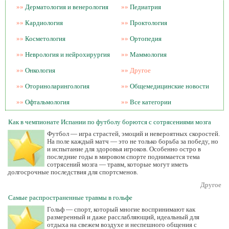
»»
Дерматология и венерология
»»
Педиатрия
»»
Кардиология
»»
Проктология
»»
Косметология
»»
Ортопедия
»»
Неврология и нейрохирургия
»»
Маммология
»»
Онкология
»»
Другое
»»
Оториноларингология
»»
Общемедицинские новости
»»
Офтальмология
»»
Все категории
Как в чемпионате Испании по футболу борются с сотрясениями мозга
Футбол — игра страстей, эмоций и невероятных скоростей.
На поле каждый матч — это не только борьба за победу, но
и испытание для здоровья игроков. Особенно остро в
последние годы в мировом спорте поднимается тема
сотрясений мозга — травм, которые могут иметь
долгосрочные последствия для спортсменов.
Другое
Самые распространенные травмы в гольфе
Гольф — спорт, который многие воспринимают как
размеренный и даже расслабляющий, идеальный для
отдыха на свежем воздухе и неспешного общения с