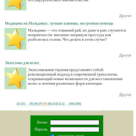
Другое
Медицина на Мальдивах: лучшие клиники, экстренная помощь
Мальдивы — это пляжный рай, но даже в раю случаются
неприятности: внезапно нагрянула простуда или
разболелась голова. Что делать в этом случае?
Другое
Экзосомы для волос
Экзосомальная терапия представляет собой
революционный подход в современной трихологии,
открывающий новые возможности для восстановления
волос и лечения различных форм алопеции.
Другое
[1]
[2]
…
[5]
[6]
[7]
[8]
[9]
[10]
[11]
…
[54]
[55]
Логин:
Пароль:
- запомнить меня