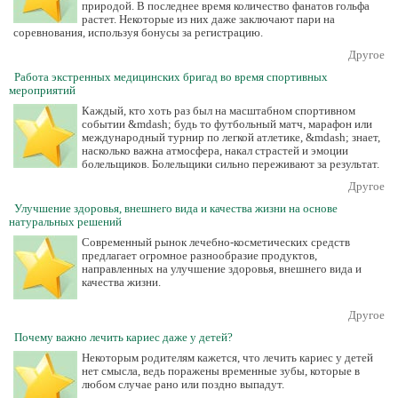
природой. В последнее время количество фанатов гольфа
растет. Некоторые из них даже заключают пари на
соревнования, используя бонусы за регистрацию.
Другое
Работа экстренных медицинских бригад во время спортивных
мероприятий
Каждый, кто хоть раз был на масштабном спортивном
событии &mdash; будь то футбольный матч, марафон или
международный турнир по легкой атлетике, &mdash; знает,
насколько важна атмосфера, накал страстей и эмоции
болельщиков. Болельщики сильно переживают за результат.
Другое
Улучшение здоровья, внешнего вида и качества жизни на основе
натуральных решений
Современный рынок лечебно-косметических средств
предлагает огромное разнообразие продуктов,
направленных на улучшение здоровья, внешнего вида и
качества жизни.
Другое
Почему важно лечить кариес даже у детей?
Некоторым родителям кажется, что лечить кариес у детей
нет смысла, ведь поражены временные зубы, которые в
любом случае рано или поздно выпадут.