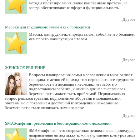
методы протезирования, такие как съёмные протезы, не
всегда обеспечивают комфорт и функциональность.
Другое
Массаж для грудничков: зачем и как проводится
Массаж для грудничков представляет собой нечто большее,
чем просто манипуляции с телом.
Другое
ЖЕНСКОЕ РЕШЕНИЕ
Вопросы планирования семьи в современном мире решает
женщина: именно ей приходится переносить все трудности
беременности и посвящать несколько лет заботе о
подрастающем ребенке, и именно для нее внеплановая
беременность может стать проблемой. Первоначально
вопрос решался травами, подпольными абортами и монашескими
обетами, но с появлением доступной контрацепции нежеланные
беременности стали возникать намного реже.
Другое
SMAS-лифтинг: революция в безоперационном омоложении
SMAS-лифтинг – это современная неинвазивная процедура,
направленная на подтяжку кожи и улучшение контуров лица
без хирургического вмешательства.