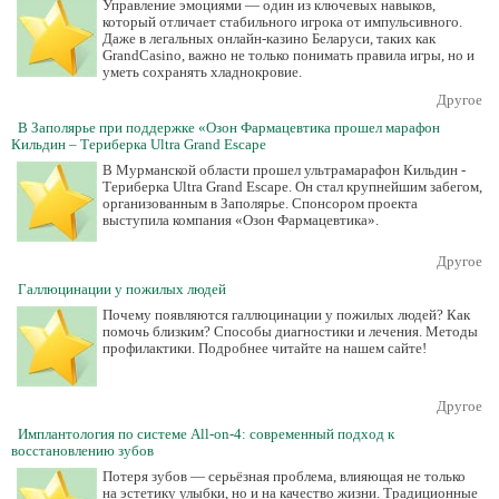
Управление эмоциями — один из ключевых навыков,
который отличает стабильного игрока от импульсивного.
Даже в легальных онлайн-казино Беларуси, таких как
GrandCasino, важно не только понимать правила игры, но и
уметь сохранять хладнокровие.
Другое
В Заполярье при поддержке «Озон Фармацевтика прошел марафон
Кильдин – Териберка Ultra Grand Escape
В Мурманской области прошел ультрамарафон Кильдин -
Териберка Ultra Grand Escape. Он стал крупнейшим забегом,
организованным в Заполярье. Спонсором проекта
выступила компания «Озон Фармацевтика».
Другое
Галлюцинации у пожилых людей
Почему появляются галлюцинации у пожилых людей? Как
помочь близким? Способы диагностики и лечения. Методы
профилактики. Подробнее читайте на нашем сайте!
Другое
Имплантология по системе All-on-4: современный подход к
восстановлению зубов
Потеря зубов — серьёзная проблема, влияющая не только
на эстетику улыбки, но и на качество жизни. Традиционные