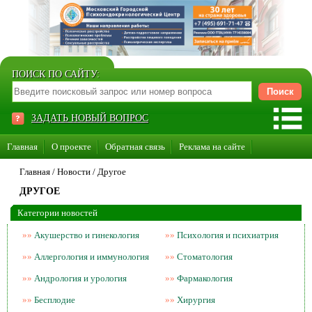
ПОИСК ПО САЙТУ:
ЗАДАТЬ НОВЫЙ ВОПРОС
Главная
О проекте
Обратная связь
Реклама на сайте
Стать консультантом нашего сайта
Главная
/
Новости
/
Другое
ДРУГОЕ
Суперакция «Каждому врачу свой сайт»
Категории новостей
»»
Акушерство и гинекология
»»
Психология и психиатрия
»»
Аллергология и иммунология
»»
Стоматология
»»
Андрология и урология
»»
Фармакология
»»
Бесплодие
»»
Хирургия