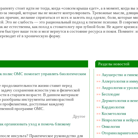
апевту стоит идти не тогда, когда «совсем крыша едет», а в момент, когда вы з
з-за эмоций, которые вы не можете контролировать. Тревожные мысли, длящие
их причин; желание спрятаться от всех и залезть под одеяло; боли, которые ми
ей. Это не слабость — это рациональный подход к гигиене психики. В совреме
к же естественна, как поход к стоматологу при зубной боли. Не ждите кризиса
тем быстрее ваше тело и мозг вернутся в состояние ресурса и покоя. Помните:
 переводит её в хроническую форму.
Разделы новостей
ак полис ОМС помогает управлять биологическим
»»
Акушерство и гинек
»»
Аллергология и имм
е продолжительности жизни ставит перед
»»
Андрология и уроло
задачу сохранения ясности ума и физической
»»
Бесплодие
сти в старшем возрасте. В данном материале
о разобраны инструменты антивозрастной
»»
Дерматология и вен
и профилактики, доступные каждому
»»
Кардиология
ственной программе ОМС.
»»
Косметология
Другое
»»
Неврология и нейро
как организовать уход и помочь близкому
»»
Онкология
»»
Оториноларинголог
 после инсульта? Практическое руководство для