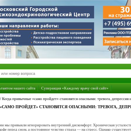
ьтантом нашего сайта
Суперакция «Каждому врачу свой сайт»
/
Когда привычные «само пройдет» становятся опасными: тревога, депрессия и
«САМО ПРОЙДЕТ» СТАНОВЯТСЯ ОПАСНЫМИ: ТРЕВОГА, ДЕП
ни мы привыкли игнорировать внутренний дискомфорт. Хроническая усталость 
офе перед сном, а постоянное чувство страха — на стресс. Однако существует 