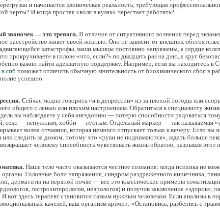
регрузки и начинается клиническая реальность, требующая профессиональног
той черты? И когда простая «воля в кулак» перестает работать?
й звоночек — это тревога.
В отличие от ситуативного волнения перед экзаме
ое расстройство живет своей жизнью. Оно не зависит от внешних обстоятельс
надвигающейся катастрофы, ваши мышцы постоянно напряжены, а сердце колот
что прокручиваете в голове «что, если?» по двадцать раз на дню, а круг безоп
собенно важно найти адекватную поддержку. Например, если вы находитесь в С
 в спб
поможет отличить обычную мнительность от биохимического сбоя в раб
вполне успешно.
рессия.
Сейчас модно говорить «я в депрессии» из-за плохой погоды или ссор
чего общего с ленью или плохим настроением. Обратиться к специалисту жизн
дель вы наблюдаете у себя ангедонию — потерю способности радоваться тому
й, секс — ненужным, хобби — пустым. Отдельный маркер — так называемая «у
крывает волна отчаяния, которая немного отпускает только к вечеру. Если вы 
я или следить за домом, потому что «руки не поднимаются», ждать больше нек
возвращает человеку способность чувствовать жизнь обратно, разрывая этот 
оматика.
Наше тело часто оказывается честнее сознания: когда психика не мо
е органы. Головные боли напряжения, синдром раздраженного кишечника, пани
т, дерматиты на нервной почве — все это классические примеры соматизации.
ардиологов, гастроэнтерологов, неврологов) и получив заключение «здоров», 
 И вот здесь терапевт становится самым нужным человеком. Если анализы в н
моциональных качелей, ваш организм кричит: «Остановись, разберись с трав