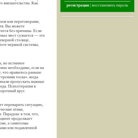
о вмешательства. Как
регистрация
|
восстановить пароль
ном или переговорами,
тв. Вы можете
ится без причины. Если
асных мест сужается — это
еверной столице,
оте нервной системы,
ы, но истинное
енно необходимо, если на
, что нравилось раньше.
тренняя тоска», когда
начали пропускать важные
огда. Психотерапия в
порочный круг.
жет переварить ситуацию,
ческие атаки,
 Парадокс в том, что,
пациент продолжает
орме, а симптомы
мами или подавленной