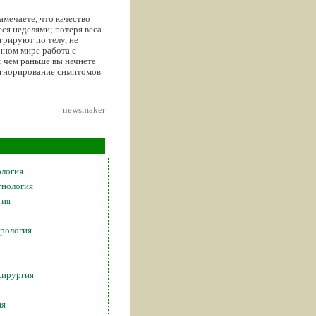
амечаете, что качество
ся неделями; потеря веса
грируют по телу, не
нном мире работа с
: чем раньше вы начнете
 игнорирование симптомов
newsmaker
ология
унология
гия
ерология
хирургия
ия