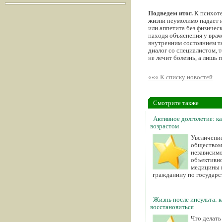
Подведем итог.
К психотер
жизни неумолимо падает и
или аппетита без физическ
находя объяснения у врач
внутренним состоянием та
диалог со специалистом, 
не лечит болезнь, а лишь
««« К списку новостей
Смотрите также
Активное долголетие: к
возрастом
Увеличени
обществом 
независимо
объективн
медицины 
гражданину по государ
Жизнь после инсульта: 
восстановиться
Что делать