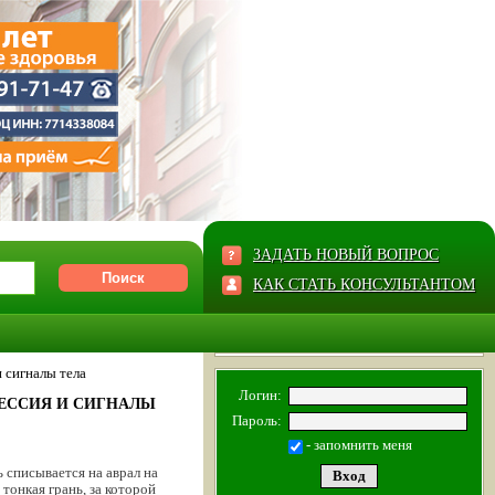
ЗАДАТЬ НОВЫЙ ВОПРОС
КАК СТАТЬ КОНСУЛЬТАНТОМ
 сигналы тела
Логин:
РЕССИЯ И СИГНАЛЫ
Пароль:
- запомнить меня
списывается на аврал на
тонкая грань, за которой