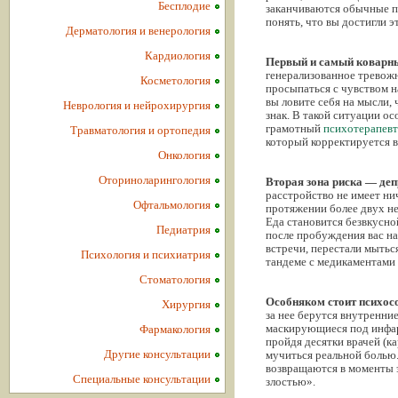
Бесплодие
заканчиваются обычные пе
понять, что вы достигли э
Дерматология и венерология
Кардиология
Первый и самый коварны
генерализованное тревожн
Косметология
просыпаться с чувством 
вы ловите себя на мысли, 
Неврология и нейрохирургия
знак. В такой ситуации о
грамотный
психотерапевт
Травматология и ортопедия
который корректируется 
Онкология
Оториноларингология
Вторая зона риска — деп
расстройство не имеет ни
Офтальмология
протяжении более двух не
Еда становится безвкусно
Педиатрия
после пробуждения вас на
встречи, перестали мытьс
Психология и психиатрия
тандеме с медикаментами 
Стоматология
Особняком стоит психос
Хирургия
за нее берутся внутренни
маскирующиеся под инфарк
Фармакология
пройдя десятки врачей (к
Другие консультации
мучиться реальной болью.
возвращаются в моменты э
Специальные консультации
злостью».