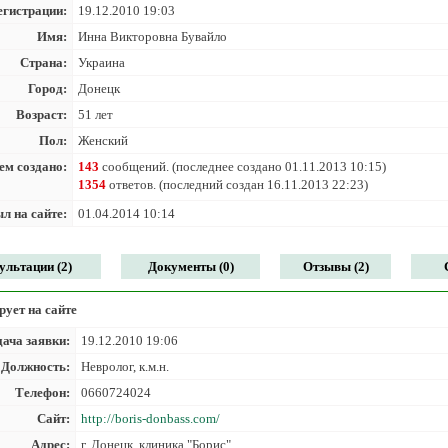
егистрации:
19.12.2010 19:03
Имя:
Инна Викторовна Бувайло
Страна:
Украина
Город:
Донецк
Возраст:
51 лет
Пол:
Женский
ем создано:
143
сообщений. (последнее создано 01.11.2013 10:15)
1354
ответов. (последний создан 16.11.2013 22:23)
л на сайте:
01.04.2014 10:14
ультации (2)
Документы (0)
Отзывы (2)
ует на сайте
ача заявки:
19.12.2010 19:06
Должность:
Невролог, к.м.н.
Телефон:
0660724024
Сайт:
http://boris-donbass.com/
Адрес:
г. Донецк, клиника "Борис"