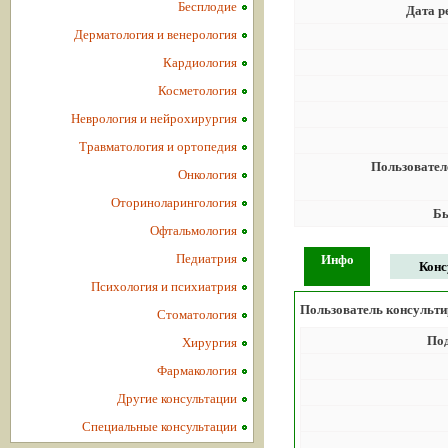
Бесплодие
Дата р
Дерматология и венерология
Кардиология
Косметология
Неврология и нейрохирургия
Травматология и ортопедия
Пользовател
Онкология
Оториноларингология
Бы
Офтальмология
Педиатрия
Инфо
Конс
Психология и психиатрия
Пользователь консультир
Стоматология
Под
Хирургия
Фармакология
Другие консультации
Специальные консультации