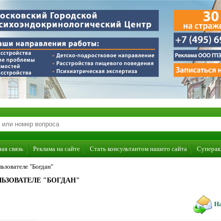
ая связь
Реклама на сайте
Стать консультантом нашего сайта
Суперак
ьзователе "Богдан"
ЬЗОВАТЕЛЕ "БОГДАН"
На