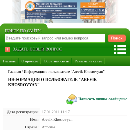
ПОИСК ПО САЙТУ:
ЗАДАТЬ НОВЫЙ ВОПРОС
Главная
О проекте
Обратная связь
Реклама на сайте
Стать консультантом нашего сайта
Главная
/
Информация о пользователе "Arevik Khosrovyan"
ИНФОРМАЦИЯ О ПОЛЬЗОВАТЕЛЕ "AREVIK
Суперакция «Каждому врачу свой сайт»
KHOSROVYAN"
Написать личное сообщение
Дата регистрации:
17.01.2011 11:17
Имя:
Arevik Khosrovyan
Страна:
Armenia