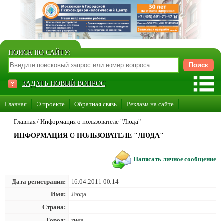
ПОИСК ПО САЙТУ:
ЗАДАТЬ НОВЫЙ ВОПРОС
Главная
О проекте
Обратная связь
Реклама на сайте
Стать консультантом нашего сайта
Главная
/
Информация о пользователе "Люда"
ИНФОРМАЦИЯ О ПОЛЬЗОВАТЕЛЕ "ЛЮДА"
Суперакция «Каждому врачу свой сайт»
Написать личное сообщение
Дата регистрации:
16.04.2011 00:14
Имя:
Люда
Страна:
Город:
киев