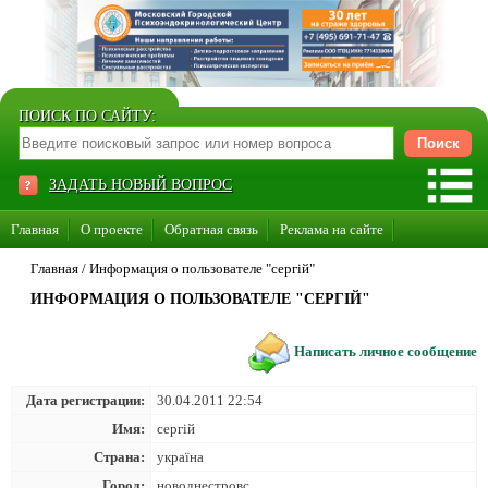
ПОИСК ПО САЙТУ:
ЗАДАТЬ НОВЫЙ ВОПРОС
Главная
О проекте
Обратная связь
Реклама на сайте
Стать консультантом нашего сайта
Главная
/
Информация о пользователе "сергій"
ИНФОРМАЦИЯ О ПОЛЬЗОВАТЕЛЕ "СЕРГІЙ"
Суперакция «Каждому врачу свой сайт»
Написать личное сообщение
Дата регистрации:
30.04.2011 22:54
Имя:
сергій
Страна:
україна
Город:
новоднестровс