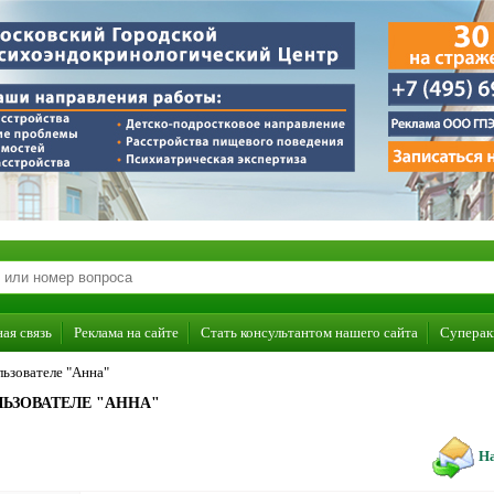
ая связь
Реклама на сайте
Стать консультантом нашего сайта
Суперак
ьзователе "Анна"
ЬЗОВАТЕЛЕ "АННА"
На