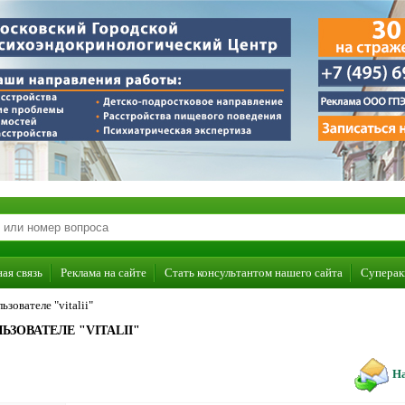
ая связь
Реклама на сайте
Стать консультантом нашего сайта
Суперак
зователе "vitalii"
ЗОВАТЕЛЕ "VITALII"
На