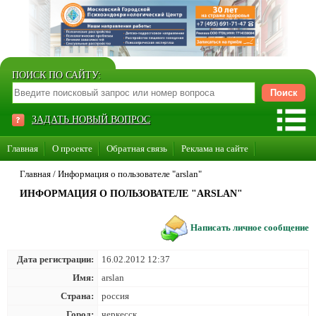
ПОИСК ПО САЙТУ:
ЗАДАТЬ НОВЫЙ ВОПРОС
Главная
О проекте
Обратная связь
Реклама на сайте
Стать консультантом нашего сайта
Главная
/
Информация о пользователе "arslan"
ИНФОРМАЦИЯ О ПОЛЬЗОВАТЕЛЕ "ARSLAN"
Суперакция «Каждому врачу свой сайт»
Написать личное сообщение
Дата регистрации:
16.02.2012 12:37
Имя:
arslan
Страна:
россия
Город:
черкесск