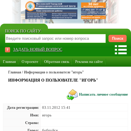
ПОИСК ПО САЙТУ:
ЗАДАТЬ НОВЫЙ ВОПРОС
Главная
О проекте
Обратная связь
Реклама на сайте
Стать консультантом нашего сайта
Главная
/
Информация о пользователе "игорь"
ИНФОРМАЦИЯ О ПОЛЬЗОВАТЕЛЕ "ИГОРЬ"
Суперакция «Каждому врачу свой сайт»
Написать личное сообщение
Дата регистрации:
03.11.2012 15:41
Имя:
игорь
Страна:
Город:
бобруйск