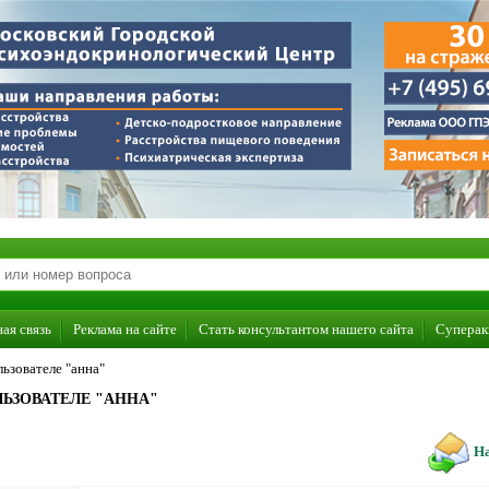
ая связь
Реклама на сайте
Стать консультантом нашего сайта
Суперак
ьзователе "анна"
ЬЗОВАТЕЛЕ "АННА"
На