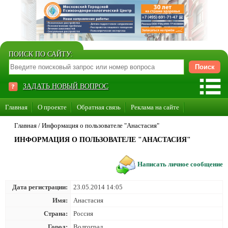
ПОИСК ПО САЙТУ:
ЗАДАТЬ НОВЫЙ ВОПРОС
Главная
О проекте
Обратная связь
Реклама на сайте
Стать консультантом нашего сайта
Главная
/
Информация о пользователе "Анастасия"
ИНФОРМАЦИЯ О ПОЛЬЗОВАТЕЛЕ "АНАСТАСИЯ"
Суперакция «Каждому врачу свой сайт»
Написать личное сообщение
Дата регистрации:
23.05.2014 14:05
Имя:
Анастасия
Страна:
Россия
Город:
Волгоград