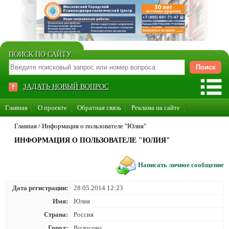
ПОИСК ПО САЙТУ:
ЗАДАТЬ НОВЫЙ ВОПРОС
Главная
О проекте
Обратная связь
Реклама на сайте
Стать консультантом нашего сайта
Главная
/
Информация о пользователе "Юлия"
ИНФОРМАЦИЯ О ПОЛЬЗОВАТЕЛЕ "ЮЛИЯ"
Суперакция «Каждому врачу свой сайт»
Написать личное сообщение
Дата регистрации:
28.05.2014 12:23
Имя:
Юлия
Страна:
Россия
Город:
Волосово