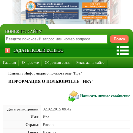
ПОИСК ПО САЙТУ:
ЗАДАТЬ НОВЫЙ ВОПРОС
Главная
О проекте
Обратная связь
Реклама на сайте
Стать консультантом нашего сайта
Главная
/
Информация о пользователе "Ира"
ИНФОРМАЦИЯ О ПОЛЬЗОВАТЕЛЕ "ИРА"
Суперакция «Каждому врачу свой сайт»
Написать личное сообщение
Дата регистрации:
02.02.2015 09:42
Имя:
Ира
Страна:
Россия
Город:
Нальчик