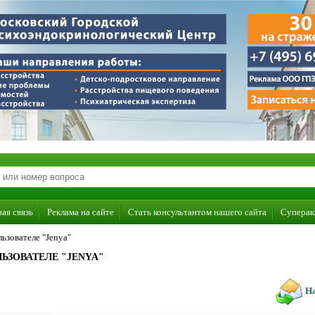
ая связь
Реклама на сайте
Стать консультантом нашего сайта
Суперак
ьзователе "Jenya"
ЬЗОВАТЕЛЕ "JENYA"
На