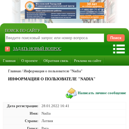
ПОИСК ПО САЙТУ:
ЗАДАТЬ НОВЫЙ ВОПРОС
Главная
О проекте
Обратная связь
Реклама на сайте
Стать консультантом нашего сайта
Главная
/
Информация о пользователе "Nadia"
ИНФОРМАЦИЯ О ПОЛЬЗОВАТЕЛЕ "NADIA"
Суперакция «Каждому врачу свой сайт»
Написать личное сообщение
Дата регистрации:
28.01.2022 16:41
Имя:
Nadia
Страна:
Латвия
Город:
Рига