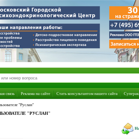
ая связь
Реклама на сайте
Стать консультантом нашего сайта
Суперак
ьзователе "Руслан"
ЬЗОВАТЕЛЕ "РУСЛАН"
На