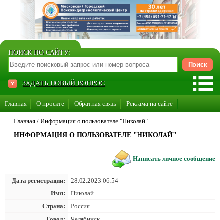
ПОИСК ПО САЙТУ:
ЗАДАТЬ НОВЫЙ ВОПРОС
Главная
О проекте
Обратная связь
Реклама на сайте
Стать консультантом нашего сайта
Главная
/
Информация о пользователе "Николай"
ИНФОРМАЦИЯ О ПОЛЬЗОВАТЕЛЕ "НИКОЛАЙ"
Суперакция «Каждому врачу свой сайт»
Написать личное сообщение
Дата регистрации:
28.02.2023 06:54
Имя:
Николай
Страна:
Россия
Город:
Челябинск