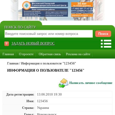
ПОИСК ПО САЙТУ:
ЗАДАТЬ НОВЫЙ ВОПРОС
Главная
О проекте
Обратная связь
Реклама на сайте
Стать консультантом нашего сайта
Главная
/
Информация о пользователе "123456"
ИНФОРМАЦИЯ О ПОЛЬЗОВАТЕЛЕ "123456"
Суперакция «Каждому врачу свой сайт»
Написать личное сообщение
Дата регистрации:
13.06.2010 19:30
Имя:
123456
Страна:
Украина
Город:
Нововолынск