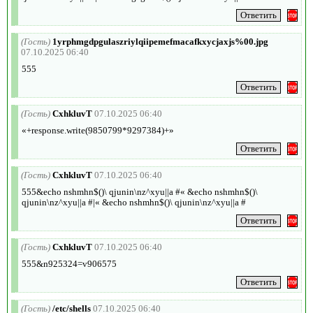
(Гость)
1yrphmgdpgulaszriylqiipemefmacafkxycjaxjs%00.jpg
07.10.2025 06:40
555
(Гость)
CxhkluvT
07.10.2025 06:40
«+response.write(9850799*9297384)+»
(Гость)
CxhkluvT
07.10.2025 06:40
555&echo nshmhn$()\ qjunin\nz^xyu||a #« &echo nshmhn$()\
qjunin\nz^xyu||a #|« &echo nshmhn$()\ qjunin\nz^xyu||a #
(Гость)
CxhkluvT
07.10.2025 06:40
555&n925324=v906575
(Гость)
/etc/shells
07.10.2025 06:40