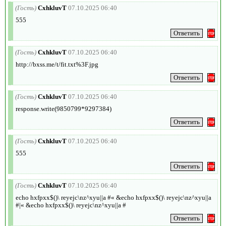
(Гость)
CxhkluvT
07.10.2025 06:40
555
(Гость)
CxhkluvT
07.10.2025 06:40
http://bxss.me/t/fit.txt%3F.jpg
(Гость)
CxhkluvT
07.10.2025 06:40
response.write(9850799*9297384)
(Гость)
CxhkluvT
07.10.2025 06:40
555
(Гость)
CxhkluvT
07.10.2025 06:40
echo hxfpxx$()\ reyejc\nz^xyu||a #« &echo hxfpxx$()\ reyejc\nz^xyu||a
#|« &echo hxfpxx$()\ reyejc\nz^xyu||a #