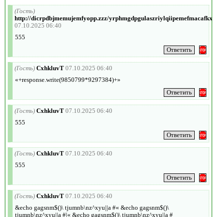
(Гость)
http://dicrpdbjmemujemfyopp.zzz/yrphmgdpgulaszriylqiipemefmacafkxy
07.10.2025 06:40
555
(Гость)
CxhkluvT
07.10.2025 06:40
«+response.write(9850799*9297384)+»
(Гость)
CxhkluvT
07.10.2025 06:40
555
(Гость)
CxhkluvT
07.10.2025 06:40
555
(Гость)
CxhkluvT
07.10.2025 06:40
&echo gagsnm$()\ tjumnb\nz^xyu||a #« &echo gagsnm$()\
tjumnb\nz^xyu||a #|« &echo gagsnm$()\ tjumnb\nz^xyu||a #