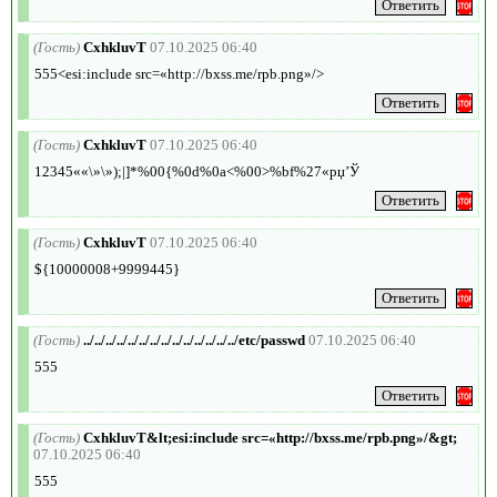
(Гость)
CxhkluvT
07.10.2025 06:40
555<esi:include src=«http://bxss.me/rpb.png»/>
(Гость)
CxhkluvT
07.10.2025 06:40
12345««\»\»);|]*%00{%0d%0a<%00>%bf%27«рџ’Ў
(Гость)
CxhkluvT
07.10.2025 06:40
${10000008+9999445}
(Гость)
../../../../../../../../../../../../../../etc/passwd
07.10.2025 06:40
555
(Гость)
CxhkluvT&lt;esi:include src=«http://bxss.me/rpb.png»/&gt;
07.10.2025 06:40
555