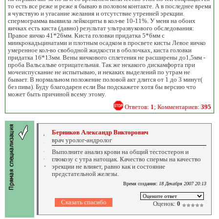
то есть все реже и реже я бываю в половом контакте. А в последнее время
я чувствую и угасание желания и отсутствие утренней эрекции.
спермограмма выявила лейкоциты в кол-ве 10-11%. У меня на обоих
яичках есть киста (давно) результат ультразвукового обследования:
Правое яичко 41*26мм. Киста головки придатка 5*6мм с
миикрокадьцинатами и плотным осадком в просвете кисты Левое яичко
умеренное кол-во свободной жидкости в оболочках, киста головки
придатка 16*13мм. Вены яичкового сплетения не расширены до1,5мм -
проба Вальсальве отрицательная. Так же некакого дискамфорта при
мочеиспускание не испытываю, и некаких выделений по утрам не
бывает. В нормальном положение половой акт длится от 1 до 3 минут(
без пива). Буду благодарен если Вы подскажете хотя бы версию что
может быть причиной всему этому.
Ответов:
1
; Комментариев:
395
Берников Александр Викторович
врач уролог-андролог
Выполните анализ крови на общий тестостерон и
глюкозу с утра натощак. Качество спермы на качество
эрекции не влияет, равно как и состояние
предстательной железы.
Время создания:
18 Декабря 2007 20:13
Оценок:
0