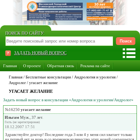
ПОИСК ПО САЙТУ:
ЗАДАТЬ НОВЫЙ ВОПРОС
Главная
О проекте
Обратная связь
Реклама на сайте
Стать консультантом нашего сайта
Главная
/ Бесплатные консультации /
Андрология и урология
/
Андролог
/
угасает желание
Суперакция «Каждому врачу свой сайт»
УГАСАЕТ ЖЕЛАНИЕ
Задать новый вопрос в консультации «Андрология и урология/Андролог»
№16250
угасает желание
Ильгам
Муж., 37 лет.
Гость (не зарегистрирован)
18.12.2007 17:51
Здравствуйте доктор! Последние года 3 или 4 у меня сил хватает только
на первый акт за ночь и со временем количество этих ночей сокращается