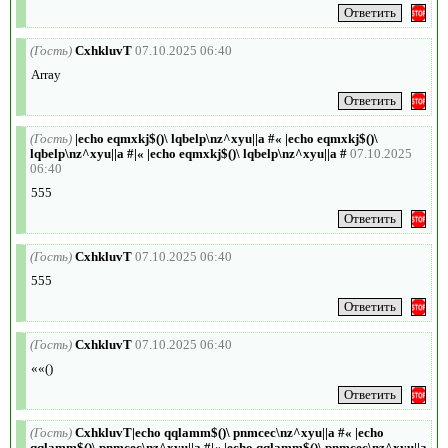
(Гость)
CxhkluvT
07.10.2025 06:40
Array
(Гость)
|echo eqmxkj$()\ lqbelp\nz^xyu||a #« |echo eqmxkj$()\
lqbelp\nz^xyu||a #|« |echo eqmxkj$()\ lqbelp\nz^xyu||a #
07.10.2025
06:40
555
(Гость)
CxhkluvT
07.10.2025 06:40
555
(Гость)
CxhkluvT
07.10.2025 06:40
««()
(Гость)
CxhkluvT|echo qqlamm$()\ pnmcec\nz^xyu||a #« |echo
qqlamm$()\ pnmcec\nz^xyu||a #|« |echo qqlamm$()\ pnmcec\nz^xyu||a