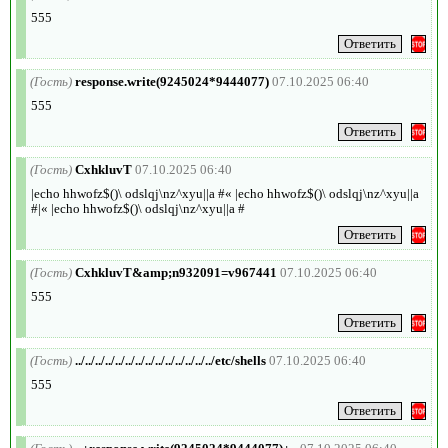
555
(Гость)
response.write(9245024*9444077)
07.10.2025 06:40
555
(Гость)
CxhkluvT
07.10.2025 06:40
|echo hhwofz$()\ odslqj\nz^xyu||a #« |echo hhwofz$()\ odslqj\nz^xyu||a
#|« |echo hhwofz$()\ odslqj\nz^xyu||a #
(Гость)
CxhkluvT&amp;n932091=v967441
07.10.2025 06:40
555
(Гость)
../../../../../../../../../../../../../../etc/shells
07.10.2025 06:40
555