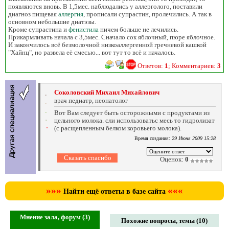
появляются вновь. В 1,5мес. наблюдались у аллерголого, поставили
диагноз пищевая
аллергия
, прописали супрастин, пролечились. А так в
основном небольшие диатэзы.
Кроме супрастина и
фенистила
ничем больше не лечились.
Прикармливать начала с 3,5мес. Сначало сок яблочный, пюре яблочное.
И закончилось всё безмолочной низкоаллергенной гречневой кашкой
"Хайнц", но развела её смесью... вот тут то всё и началось.
Ответов:
1
; Комментариев:
3
Соколовский Михаил Михайлович
врач педиатр, неонатолог
Вот Вам следует быть осторожными с продуктами из
цельного молока. сли использоватьс месь то гидролизат
(с расщепленным белком коровьего молока).
Время создания:
29 Июня 2009 15:28
Оценок:
0
»»»
«««
Найти ещё ответы в базе сайта
Мнение зала, форум (3)
Похожие вопросы, темы (10)