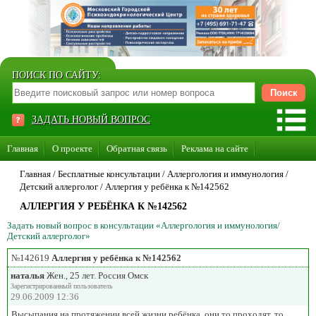
ПОИСК ПО САЙТУ:
ЗАДАТЬ НОВЫЙ ВОПРОС
Главная
О проекте
Обратная связь
Реклама на сайте
Стать консультантом нашего сайта
Главная
/ Бесплатные консультации /
Аллергология и иммунология
/
Детский аллерголог
/
Аллергия у ребёнка к №142562
Суперакция «Каждому врачу свой сайт»
АЛЛЕРГИЯ У РЕБЁНКА К №142562
Задать новый вопрос в консультации «Аллергология и иммунология/
Детский аллерголог»
№142619
Аллергия у ребёнка к №142562
наталья
Жен., 25 лет. Россия Омск
Зарегистрированный пользователь
29.06.2009 12:36
Высыпания на протяжении всей жизни ребёнка, они то проходят, то