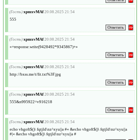
(Гость)
xpmxvMAf
20.08.2025 21:54
555
(Гость)
xpmxvMAf
20.08.2025 21:54
«+response.write(9428492*9345867)+»
(Гость)
xpmxvMAf
20.08.2025 21:54
http://bxss.me/t/fit.txt%3F.jpg
(Гость)
xpmxvMAf
20.08.2025 21:54
555&n995922=v916218
(Гость)
xpmxvMAf
20.08.2025 21:54
echo vhgoft$()\ fqtjld\nz^xyu||a #« &echo vhgoft$()\ fqtjld\nz^xyu||a
#|« &echo vhgoft$()\ fqtjld\nz^xyu||a #