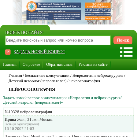
ПОИСК ПО САЙТУ:
ЗАДАТЬ НОВЫЙ ВОПРОС
Главная
О проекте
Обратная связь
Реклама на сайте
Стать консультантом нашего сайта
Главная
/ Бесплатные консультации /
Неврология и нейрохирургия
/
Детский невролог (невропатолог)
/
нейросонография
Суперакция «Каждому врачу свой сайт»
НЕЙРОСОНОГРАФИЯ
Задать новый вопрос в консультации «Неврология и нейрохирургия/
Детский невролог (невропатолог)»
№10328
нейросонография
Ирина
Жен., 31 лет. Москва
Гость (не зарегистрирован)
16.10.2007 21:03
Здравствуйте! Моей дочке 3,5 месяца. Она с рождения мало ест и плохо