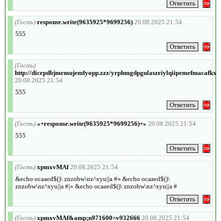
(Гость)
response.write(9635925*9699256)
20.08.2025 21:54
555
(Гость)
http://dicrpdbjmemujemfyopp.zzz/yrphmgdpgulaszriylqiipemefmacafkxy
20.08.2025 21:54
555
(Гость)
«+response.write(9635925*9699256)+»
20.08.2025 21:54
555
(Гость)
xpmxvMAf
20.08.2025 21:54
&echo ocaaed$()\ znzobw\nz^xyu||a #« &echo ocaaed$()\
znzobw\nz^xyu||a #|« &echo ocaaed$()\ znzobw\nz^xyu||a #
(Гость)
xpmxvMAf&amp;n971600=v932666
20.08.2025 21:54