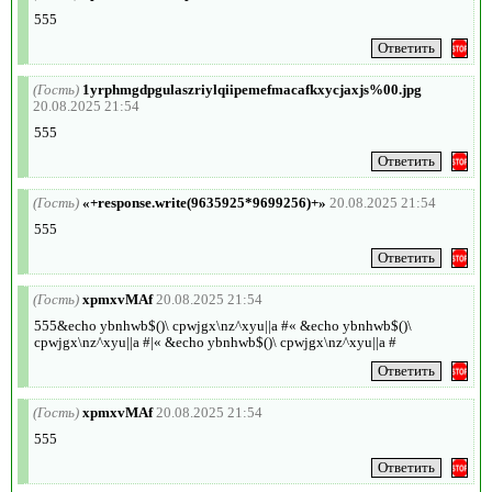
555
(Гость)
1yrphmgdpgulaszriylqiipemefmacafkxycjaxjs%00.jpg
20.08.2025 21:54
555
(Гость)
«+response.write(9635925*9699256)+»
20.08.2025 21:54
555
(Гость)
xpmxvMAf
20.08.2025 21:54
555&echo ybnhwb$()\ cpwjgx\nz^xyu||a #« &echo ybnhwb$()\
cpwjgx\nz^xyu||a #|« &echo ybnhwb$()\ cpwjgx\nz^xyu||a #
(Гость)
xpmxvMAf
20.08.2025 21:54
555