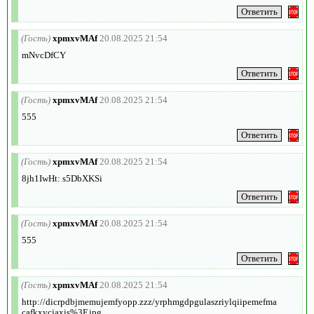
(Гость)
xpmxvMAf
20.08.2025 21:54
mNvcDfCY
(Гость)
xpmxvMAf
20.08.2025 21:54
555
(Гость)
xpmxvMAf
20.08.2025 21:54
8jh1IwHt: s5DbXKSi
(Гость)
xpmxvMAf
20.08.2025 21:54
555
(Гость)
xpmxvMAf
20.08.2025 21:54
http://dicrpdbjmemujemfyopp.zzz/yrphmgdpgulaszriylqiipemefma
cafkxycjaxjs%3F.jpg