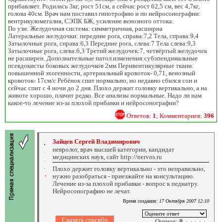
прибавляет. Родилась 3кг, рост 51см, а сейчас рост 62,5 см, вес 4,7кг,
голова 40см. Врач нам поставил гипотрофию и по нейросонографии:
вентрикуломегалия, СЭПК БЖ, усиление венозного оттока.
По узи: Желудочная система: симметричная, расширна
Латеральные желудочки: передние рога, справа:7,2 Тела, справа:9,4
Затылочные рога, справа:6,3 Передние рога, слева:7 Тела слева:9,3
Затылочные рога, слева:6,3 Третий желудочек:7, четвёртый желудочек
не расширен. Дополнительные патол.изменения:субэпендимальные
псевдокисты боковых желудочков 2мм Перивентикулярные ткани:
повышенной эхогенности, артериальный кровоток- 0,71, венозный
кровоток- 17см/с Ребёнок спит нормально, но недавно сбился сон и
сейчас спит с 4 ночи до 2 дня. Плохо держит головку вертикально, а на
животе хорошо, плачит редко. Все анализы нормальные. Надо ли нам
какое-то лечение из-за плохой прибавки и нейросонографии?
Ответов:
1
; Комментариев:
396
Зайцев Сергей Владимирович
невролог, врач высшей категории, кандидат
медицинских наук, сайт http://nervos.ru
Плохо держит головку вертикально - это неправильно,
нужно разобраться - приезжайте на консультацию.
Лечение из-за плохой прибавки - вопрос к педиатру.
Нейросонографию не лечат.
Время создания:
17 Октября 2007 12:10
Оценок:
0