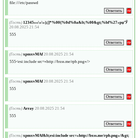
file:///etc/passwd
(Гость)
12345««\»\»);|]*%00{%0d%0a&lt;%00&gt;%bf%27«рџ’Ў
20.08.2025 21:54
555
(Гость)
xpmxvMAf
20.08.2025 21:54
555<esi:include src=«http://bxss.me/rpb.png»/>
(Гость)
xpmxvMAf
20.08.2025 21:54
555
(Гость)
Array
20.08.2025 21:54
555
(Гость)
xpmxvMAf&lt;esi:include src=«http://bxss.me/rpb.png»/&gt;