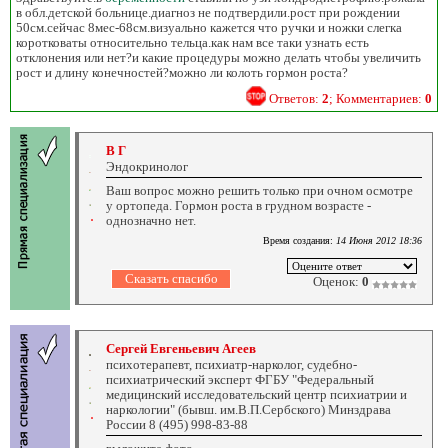
в обл.детской больнице.диагноз не подтвердили.рост при рождении
50см.сейчас 8мес-68см.визуально кажется что ручки и ножки слегка
коротковаты относительно тельца.как нам все таки узнать есть
отклонения или нет?и какие процедуры можно делать чтобы увеличить
рост и длину конечностей?можно ли колоть гормон роста?
Ответов:
2
; Комментариев:
0
В Г
Эндокринолог
Ваш вопрос можно решить только при очном осмотре
у ортопеда. Гормон роста в грудном возрасте -
однозначно нет.
Время создания:
14 Июня 2012 18:36
Оценок:
0
Сергей Евгеньевич Агеев
психотерапевт, психиатр-нарколог, судебно-
психиатрический эксперт ФГБУ "Федеральный
медицинский исследовательский центр психиатрии и
наркологии" (бывш. им.В.П.Сербского) Минздрава
России 8 (495) 998-83-88