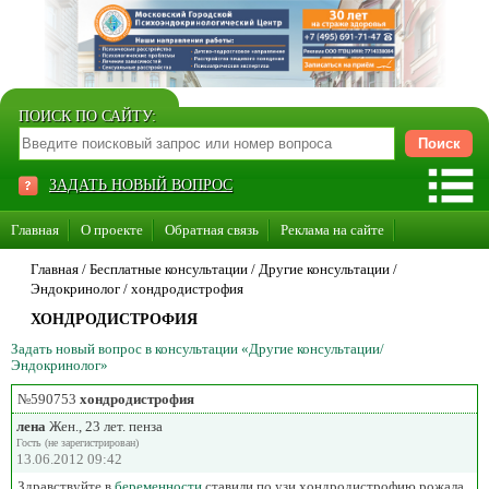
ПОИСК ПО САЙТУ:
ЗАДАТЬ НОВЫЙ ВОПРОС
Главная
О проекте
Обратная связь
Реклама на сайте
Стать консультантом нашего сайта
Главная
/ Бесплатные консультации /
Другие консультации
/
Эндокринолог
/
хондродистрофия
Суперакция «Каждому врачу свой сайт»
ХОНДРОДИСТРОФИЯ
Задать новый вопрос в консультации «Другие консультации/
Эндокринолог»
№590753
хондродистрофия
лена
Жен., 23 лет. пенза
Гость (не зарегистрирован)
13.06.2012 09:42
Здравствуйте.в
беременности
ставили по узи хондродистрофию.рожала