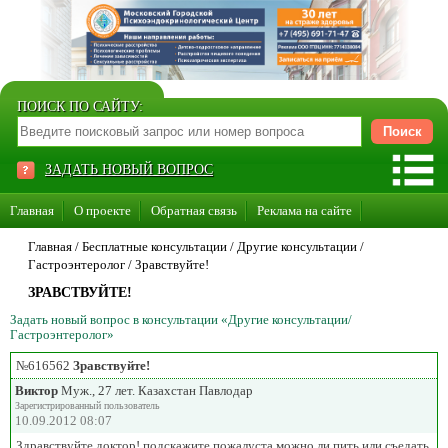
ПОИСК ПО САЙТУ:
ЗАДАТЬ НОВЫЙ ВОПРОС
Главная
О проекте
Обратная связь
Реклама на сайте
Стать консультантом нашего сайта
Главная
/ Бесплатные консультации /
Другие консультации
/
Гастроэнтеролог
/
Зравствуйте!
Суперакция «Каждому врачу свой сайт»
ЗРАВСТВУЙТЕ!
Задать новый вопрос в консультации «Другие консультации/
Гастроэнтеролог»
№616562
Зравствуйте!
Виктор
Муж., 27 лет. Казахстан Павлодар
Зарегистрированный пользователь
10.09.2012 08:07
Здравствуйте доктор! подскажите пожалуста можно ли пить или съедать