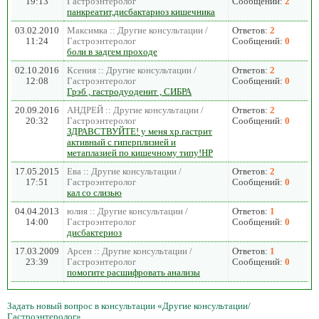
19:13
Гастроэнтеролог
Сообщений:
2
панкреатит,дисбактариоз кишечника
03.02.2010
Максимка :: Другие консультации /
Ответов:
2
11:24
Гастроэнтеролог
Сообщений:
0
боли в задгем проходе
02.10.2016
Ксения :: Другие консультации /
Ответов:
2
12:08
Гастроэнтеролог
Сообщений:
0
Грэб , гастродуоденит , СИБРА
20.09.2016
АНДРЕЙ :: Другие консультации /
Ответов:
2
20:32
Гастроэнтеролог
Сообщений:
0
ЗДРАВСТВУЙТЕ! у меня хр.гастрит
активный с гиперплизией и
метаплазией по кишечному типу!HP
17.05.2015
Ева :: Другие консультации /
Ответов:
2
17:51
Гастроэнтеролог
Сообщений:
0
кал со слизью
04.04.2013
юлия :: Другие консультации /
Ответов:
1
14:00
Гастроэнтеролог
Сообщений:
0
дисбактериоз
17.03.2009
Арсен :: Другие консультации /
Ответов:
1
23:39
Гастроэнтеролог
Сообщений:
0
помогите расшифровать анализы
Задать новый вопрос в консультации «Другие консультации/
Гастроэнтеролог»