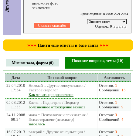
выложите фото
заключени
Время создания:
11 Июля 2021 22:54
Оценок:
0
»»»
«««
Найти ещё ответы в базе сайта
Похожие вопросы, темы (10)
Мнение зала, форум (0)
Дата
Похожий вопрос
Активность
22.04.2010
Николай :: Другие консультации /
Ответов:
1
17:54
Гастроэнтеролог
Сообщений:
15
Как лечить цирроз печени
05.03.2012
Елена :: Педиатрия / Педиатр
Ответов:
1
11:55
Болезненное отхождение газиков
Сообщений:
9
24.11.2008
мона :: Психология и психиатрия /
Ответов:
3
09:24
Психотерапевт (психиатр)
Сообщений:
4
завралась
16.07.2013
валерий :: Другие консультации /
Ответов:
3