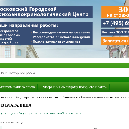
ьтантом нашего сайта
Суперакция «Каждому врачу свой сайт»
льтации /
Акушерство и гинекология
/
Гинеколог
/
белые выделения из влагали
ИЗ ВЛАГАЛИЩА
нсультации «Акушерство и гинекология/Гинеколог»
 из влагалища