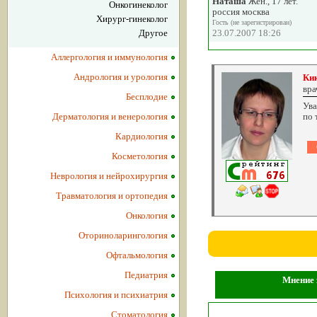
Наташа
Жен., 17 лет.
Онкогинеколог
россия москва
Хирург-гинеколог
Гость (не зарегистрирован)
Другое
23.07.2007 18:26
Аллергология и иммунология
Андрология и урология
Ки
вра
Бесплодие
Ува
Дерматология и венерология
по 
Кардиология
Косметология
Неврология и нейрохирургия
Травматология и ортопедия
Онкология
Оториноларингология
Офтальмология
Педиатрия
Мнение 
Психология и психиатрия
Стоматология