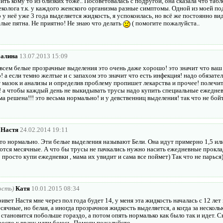
ить кому то из близких тоже.. Посоветовалась с подругой, она сказала что та
еколога т.к. у каждого женского организма разные симптомы. Одной из моей по
 у неё уже 3 года выделяется жидкость, я успокоилась, но всё же постоянно в
лые пятна. Не приятно! Не знаю что делать
( помогите пожалуйста..
алина
13.07.2013 15:09
всем белые прозрачные выделения это очень даже хорошо! это значит что ва
 а если темно желтые и с запахом это значит что есть инфекция! надо обязател
 мазок и анализы и определив проблему пропишет лекарства и прочее! полечит
! а чтобы каждый день не выкидывать трусы надо купить специальные ежеднев
а решена!!! это весьма нормально! и у девственниц выделения! так что не бой
Настя
24.02.2014 19:11
то нормально. Эти белые выделения называют Бели. Она идут примерно 1,5 или
ются месячные. А что бы трусы не пачкались нужно насить ежедневные прокла
 просто купи ежедневки , мама их увидит и сама все поймет) Так что не парься
ость)
Катя
10.01.2015 08:34
ивет Настя мне через пол года будет 14, у меня эта жидкость началась с 12 лет
сячные, но белая, а иногда прозрачноя жидкость выделяется, а когда за несколь
 становится побольше гораздо, а потом опять нормалько как было так и идет. 
осто к врачу идти боюсь. Помоги пожалуйсто