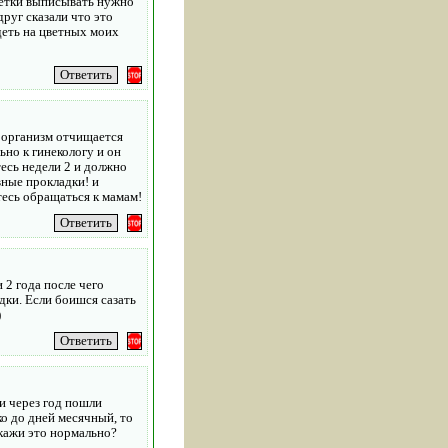
блетки выписывать нужно
друг сказали что это
идеть на цветных моих
ш организм отчищается
ьно к гинекологу и он
есь недели 2 и должно
ные прокладки! и
тесь обращаться к мамам!
 2 года после чего
дки. Если боишся сазать
)
 и через год пошли
ко до дней месячный, то
Скажи это нормально?