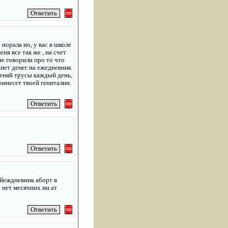
норала но, у вас в школе
ня все так же , на счет
не говорили про то что
о нет денег на ежедневник
меняй трусы каждый день,
инесет твоей гениталии.
 йеждневник аборт я
 нет месячних ии ат