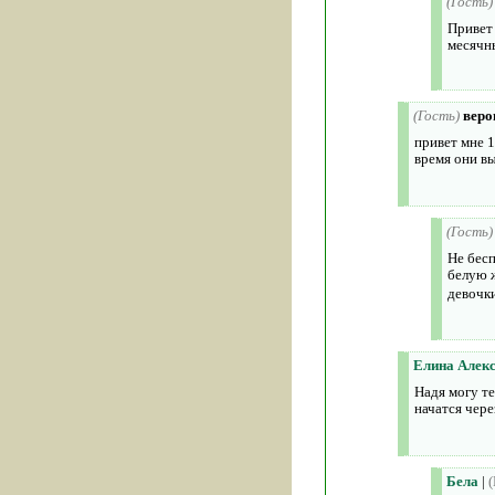
(Гость)
Привет 
месячны
(Гость)
веро
привет мне 1
время они в
(Гость)
Не бесп
белую 
девочк
Елина Алек
Надя могу те
начатся чере
Бела
|
(