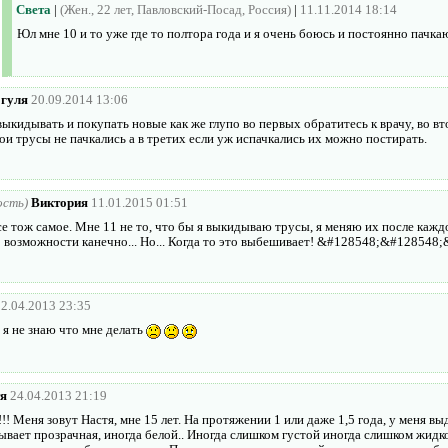
Света
|
(Жен., 22 лет, Павловский-Посад, Россия)
|
11.11.2014 18:14
Юл мне 10 и то уже где то полтора года и я очень боюсь и постоянно пачк
гуля
20.09.2014 13:06
выкидывать и покупать новые как же глупо во первых обратитесь к врачу, во в
ои трусы не пачкались а в третих если уж испачкались их можно постирать.
ость)
Виктория
11.01.2015 01:51
е тож самое. Мне 11 не то, что бы я выкидываю трусы, я меняю их после кажд
 возможности канечно... Но... Когда то это выбешивает! &#128548;&#128548
12.04.2013 23:35
 я не знаю что мне делать
я
24.04.2013 21:19
!! Меня зовут Настя, мне 15 лет. На протяжении 1 или даже 1,5 года, у меня в
ывает прозрачная, иногда белой.. Иногда слишком густой иногда слишком жидк