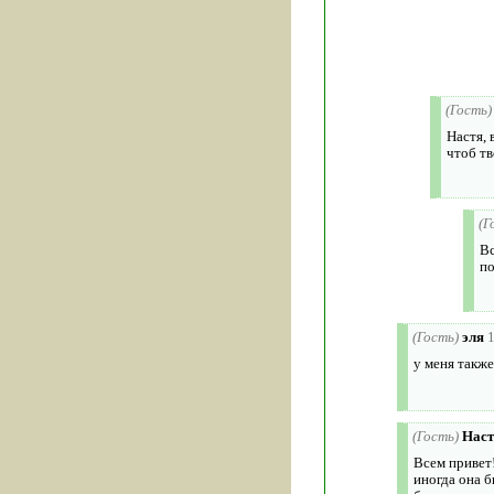
(Гость)
Настя, 
чтоб тв
(Г
Вс
по
(Гость)
эля
у меня также
(Гость)
Наст
Всем привет!
иногда она б