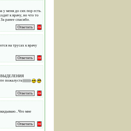
а у меня до сих пор есть.
одит к врачу, но что то
 За ранее спасибо.
тся на трусах к врачу
ЫЕ ВЫДЕЛЕНИЯ
е пожалуста)))))))
ыкидываю...Что мне