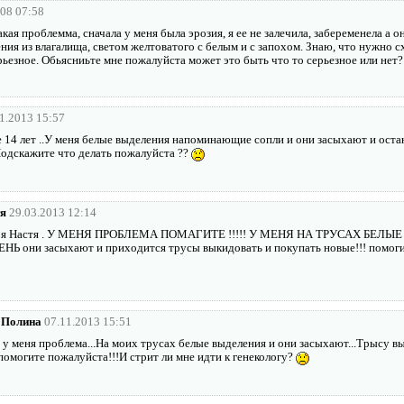
008 07:58
кая проблемма, сначала у меня была эрозия, я ее не залечила, забеременела а он
ения из влагалища, светом желтоватого с белым и с запохом. Знаю, что нужно сх
рьезное. Обьясниьте мне пожалуйста может это быть что то серьезное или нет?
1.2013 15:57
 14 лет ..У меня белые выделения напоминающие сопли и они засыхают и остаю
Подскажите что делать пожалуйста ??
я
29.03.2013 12:14
т я Настя . У МЕНЯ ПРОБЛЕМА ПОМАГИТЕ !!!!! У МЕНЯ НА ТРУСАХ БЕЛ
 они засыхают и приходится трусы выкидовать и покупать новые!!! помогит
Полина
07.11.2013 15:51
 у меня проблема...На моих трусах белые выделения и они засыхают...Трысу в
помогите пожалуйста!!!И стрит ли мне идти к генекологу?