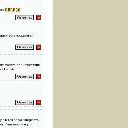
аюсь
торых есть ежедневки
ого такого происшествия,
;&#128548;
ыделяется белая жидкость
ой. Гинекологу идти