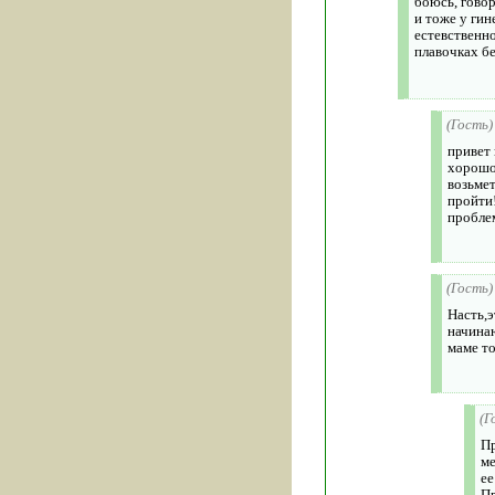
боюсь, говор
и тоже у гин
естевственно
плавочках бе
(Гость)
привет 
хорошо!
возьмет
пройти
проблем
(Гость)
Насть,э
начина
маме то
(Г
Пр
ме
ее
Пр