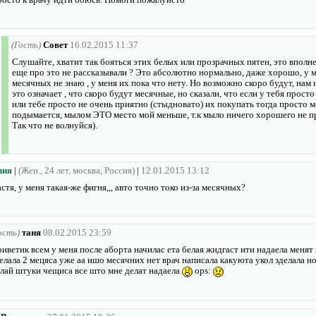
(Гость)
Совет
16.02.2015 11:37
Слушайте, хватит так бояться этих белых или прозрачных пятен, это вполне 
еще про это не рассказывали ? Это абсолютно нормально, даже хорошо, у ме
месячных не знаю , у меня их пока что нету. Но возможно скоро будут, нам 
это означает , что скоро будут месячные, но сказали, что если у тебя прост
или тебе просто не очень приятно (стыдновато) их покупать тогда просто 
подымается, мылом ЭТО место мой меньше, т.к мыло ничего хорошего не пр
Так что не волнуйся).
лия
|
(Жен., 24 лет, москва, Россия)
|
12.01.2015 13:12
стя, у меня такая-же фигня,,, авто точно токо из-за месячных?
ость)
таня
08.02.2015 23:59
иветик всем у меня после аборта начилас ета белая жидгаст ити надаела менят
елала 2 мецяса уже аа ишо месячних нет врач написала какуюта укол зделала но
лай штуки чещиса все што мне делат надаела
ops: