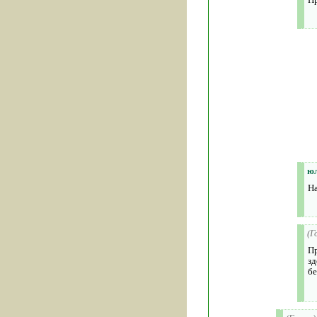
ю
На
(Г
Пр
зд
бе