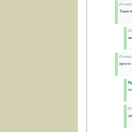
(Гость)
Такая 
(Г
мн
(Гость)
просто 
И
то
(Г
дк