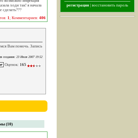
 это возможно инфекция
азала ходи так! я начала
регистрация
|
восстановить пароль
е сделать???
тов:
1
; Комментариев:
406
мся Вам помочь. Запись
я создания:
23 Июля 2007 19:52
Оценок:
165
мы (10)