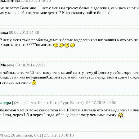
Валентина
27.01.2015 18:26
меня зовут Валя мне 11 лет у меня на трусах белые выделения, они засыхают и
х у меня не было, что мне делать? К генекологу пойти боюсь(
ника
09.06.2013 14:38
2 лет у меня таже проблема,,у меня белые выделения из влагалищя а что это не
ыходять что это?????помогите
Милена
09.10.2014 22:32
окойся,мне тоже 12...поговорила с мамой на эту тему))Просто у тебя скоро на
жидкось ни как не удалишь!Скорей всего они начнутся перед твоим Днём Рожд
и это своиственно
сандра
|
(Жен., 24 лет, Санкт-Питербург, Россия)
|
07.07.2013 20:56
бе помоч у меня тоже самое тока мне 10 лет и я читала что эти выделения нач
з 1 год, через 1,5 и через 2 года. обращайся помогу чем сама смогу.
Муж., 26 лет, Киев, Uk.)
|
27.11.2013 18:18