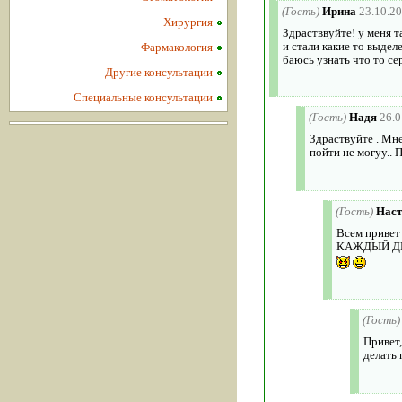
(Гость)
Ирина
23.10.2
Хирургия
Здрастввуйте! у меня та
и стали какие то выдел
Фармакология
баюсь узнать что то се
Другие консультации
Специальные консультации
(Гость)
Надя
26.0
Здраствуйте . Мне
пойти не могуу.. 
(Гость)
Наст
Всем приве
КАЖДЫЙ ДЕНЬ
(Гость)
Привет,
делать 