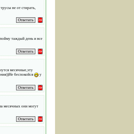
 трусы не от стирать,
 пойму таждый день и все
чнутся месячные,эту
ения))Не беспокойся
у
ала месячных они могут