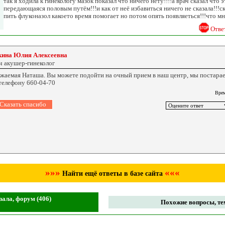
так я ходила к гинекологу мазок показал что ничего нету!!!!а врач сказал что
передающаяся половым путём!!!и как от неё избавиться ничего не сказала!!!ск
пить флуконазол какоето время помогает но потом опять появляеться!!!что мн
Отве
кина Юлия Алексеевна
ч акушер-гинеколог
жаемая Наташа. Вы можете подойти на очный прием в наш центр, мы постарае
телефону 660-04-70
Врем
»»»
«««
Найти ещё ответы в базе сайта
зала, форум (406)
Похожие вопросы, те