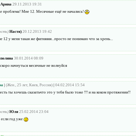
Арина
29.11.2013 19:31
же проблема! Мне 12. Месячные ещё не начались!
ость)
Настя)
20.12.2013 19:42
е 12 у меня такая же фигняяяя...просто не понимаю что за хрень...
полина
30.01.2014 08:09
скоро начнуться месячные не волнуйся
ра
|
(Жен., 25 лет, Киев, Россия)
|
04.02.2014 15:54
есть ты хочешь сказатьчто это у тебя было тоже !!! и на коком протяжении!!
ость)
Юля
25.02.2014 23:04
 если год уже